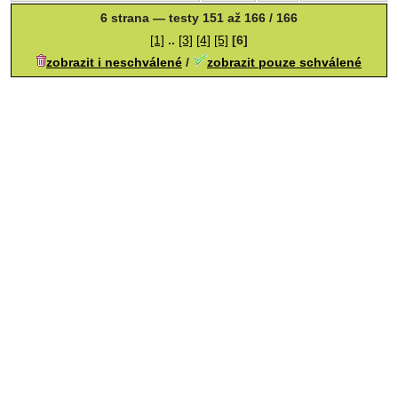
6 strana — testy 151 až 166 / 166
[1]
..
[3]
[4]
[5]
[6]
zobrazit i neschválené
/
zobrazit pouze schválené