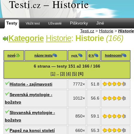
Test
i
– Historie
.cz
Testy
Piškvorky
Jiné
Vložit test
Uživatelé
Testi.cz
>
Historie
>
Historie
Kategorie
Historie
:
Historie
(166)
nové
název testu
hodnocení
vyzk.
Ø %
6 strana — testy 151 až 166 / 166
[1]
..
[3]
[4]
[5]
[6]
Historie - zajímavosti
7772×
51.8
Severská mytologie -
1012×
56.6
božstvo
Slovanská mytologie -
850×
59.1
božstvo
Papež na konci století
660×
55.3