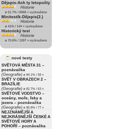
Dějepis-Ach ty letopočty
Historie
ø 51.7% / 8968 × vyzkoušeno
Minitestík-Dějepis(2.)
Historie
ø 41% / 144 × vyzkoušeno
Historický test
Historie
ø 70.6% / 1097 × vyzkoušeno
nové testy
SVĚTOVÁ MĚSTA 31 –
poznávačka
(Geografie)
ø 84.1% / 58 ×
SVĚT V OBRAZECH 2 –
BRAZÍLIE
(Geografie)
ø 82.7% / 63 ×
SVĚTOVÉ VODSTVO –
oceány, moře, řeky a
jezera – poznávačka
(Geografie)
ø 85.8% / 77 ×
NEJZNÁMĚJŠÍ A
NEJKRÁSNĚJŠÍ ČESKÉ A
SVĚTOVÉ HORY A
POHOŘÍ – poznávačka