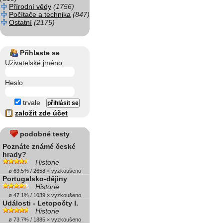
Přírodní vědy
(1756)
Počítače a technika
(847)
Ostatní
(2175)
Přihlaste se
Uživatelské jméno
Heslo
trvale
založit zde účet
podobné testy
Poznáte známé české
hrady?
Historie
ø 69.5% / 2658 × vyzkoušeno
Portugalsko-dějiny
Historie
ø 47.1% / 1039 × vyzkoušeno
Události - Letopočty I.
Historie
ø 73.7% / 1885 × vyzkoušeno