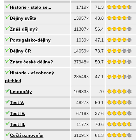
Historie - stalo se...
1719×
71.3
Dějiny světa
13957×
43.8
Znáš dějiny?
11307×
56.4
Portugalsko-dějiny
1039×
47.1
Dějiny ČR
14059×
73.7
Znáte české dějiny?
37948×
50.7
Historie - všeobecný
28549×
47.1
přehled
Letopočty
10933×
70
Test V.
4827×
50.1
Test IV.
6718×
37.6
Test III.
1177×
70.6
Čeští panovníci
31091×
61.3