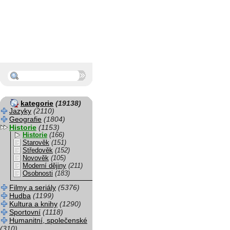
kategorie
(19138)
Jazyky
(2110)
Geografie
(1804)
Historie
(1153)
Historie
(166)
Starověk
(151)
Středověk
(152)
Novověk
(105)
Moderní dějiny
(211)
Osobnosti
(183)
Filmy a seriály
(5376)
Hudba
(1199)
Kultura a knihy
(1290)
Sportovní
(1118)
Humanitní, společenské
(310)