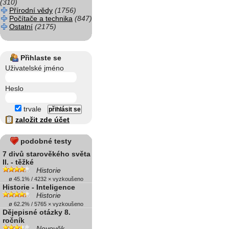
(310)
Přírodní vědy
(1756)
Počítače a technika
(847)
Ostatní
(2175)
Přihlaste se
Uživatelské jméno
Heslo
trvale
založit zde účet
podobné testy
7 divů starověkého světa
II. - těžké
Historie
ø 45.1% / 4232 × vyzkoušeno
Historie - Inteligence
Historie
ø 62.2% / 5765 × vyzkoušeno
Dějepisné otázky 8.
ročník
Novověk