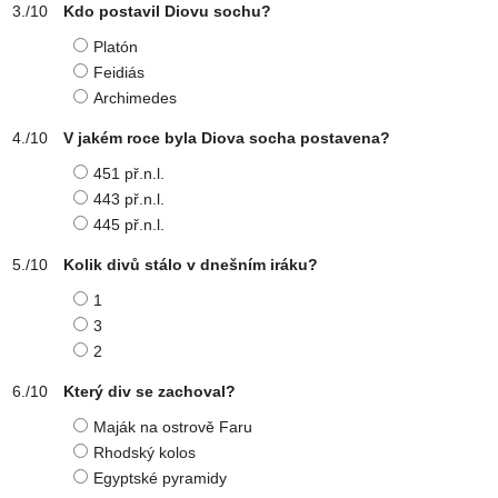
Kdo postavil Diovu sochu?
Platón
Feidiás
Archimedes
V jakém roce byla Diova socha postavena?
451 př.n.l.
443 př.n.l.
445 př.n.l.
Kolik divů stálo v dnešním iráku?
1
3
2
Který div se zachoval?
Maják na ostrově Faru
Rhodský kolos
Egyptské pyramidy