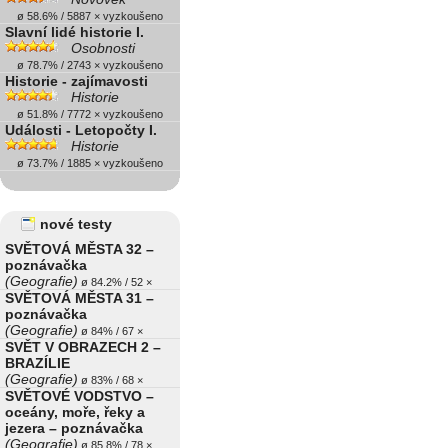
ø 58.6% / 5887 × vyzkoušeno
Slavní lidé historie I.
Osobnosti
ø 78.7% / 2743 × vyzkoušeno
Historie - zajímavosti
Historie
ø 51.8% / 7772 × vyzkoušeno
Události - Letopočty I.
Historie
ø 73.7% / 1885 × vyzkoušeno
nové testy
SVĚTOVÁ MĚSTA 32 –
poznávačka
(Geografie)
ø 84.2% / 52 ×
SVĚTOVÁ MĚSTA 31 –
poznávačka
(Geografie)
ø 84% / 67 ×
SVĚT V OBRAZECH 2 –
BRAZÍLIE
(Geografie)
ø 83% / 68 ×
SVĚTOVÉ VODSTVO –
oceány, moře, řeky a
jezera – poznávačka
(Geografie)
ø 85.8% / 78 ×