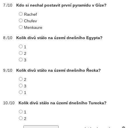
Kdo si nechal postavit první pyramidu v Gíze?
Rachef
Chufev
Menkaure
Kolik divů stálo na území dnešního Egypta?
1
2
3
Kolik divů stálo na území dnešního Řecka?
2
3
1
Kolik divů stálo na území dnešního Turecka?
1
2