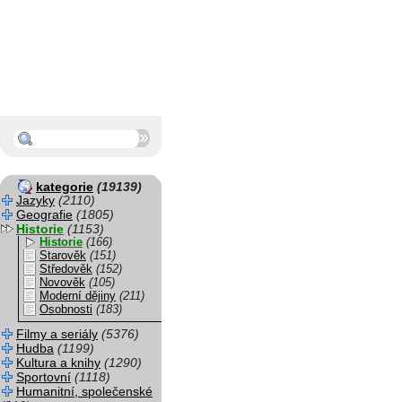
kategorie
(19139)
Jazyky
(2110)
Geografie
(1805)
Historie
(1153)
Historie
(166)
Starověk
(151)
Středověk
(152)
Novověk
(105)
Moderní dějiny
(211)
Osobnosti
(183)
Filmy a seriály
(5376)
Hudba
(1199)
Kultura a knihy
(1290)
Sportovní
(1118)
Humanitní, společenské