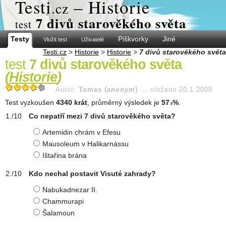
Test
i
– Historie
.cz
7 divů starověkého světa
test
Testy
Piškvorky
Jiné
Vložit test
Uživatelé
Testi.cz
>
Historie
>
Historie
>
7 divů starověkého světa
test
7 divů starověkého světa
(
Historie
)
Autor:
Tomas (
anonym
)
...
vloženo 20.1.2008
Test vyzkoušen
4340 krát
, průměrný výsledek je
57
%
.
.9
Co nepatří mezi 7 divů starověkého světa?
Artemidin chrám v Efesu
Mausoleum v Halikarnássu
Ištařina brána
Kdo nechal postavit Visuté zahrady?
Nabukadnezar II.
Chammurapi
Šalamoun