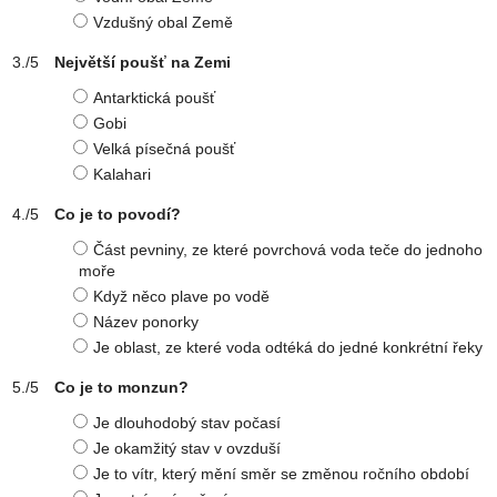
Vzdušný obal Země
Největší poušť na Zemi
Antarktická poušť
Gobi
Velká písečná poušť
Kalahari
Co je to povodí?
Část pevniny, ze které povrchová voda teče do jednoho
moře
Když něco plave po vodě
Název ponorky
Je oblast, ze které voda odtéká do jedné konkrétní řeky
Co je to monzun?
Je dlouhodobý stav počasí
Je okamžitý stav v ovzduší
Je to vítr, který mění směr se změnou ročního období