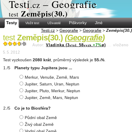
Test
i
– Geografie
.cz
Zeměpis(30.)
test
Testy
Piškvorky
Jiné
Vložit test
Uživatelé
Testi.cz
>
Geografie
>
Geografie
>
Zeměpis(30.)
test
Zeměpis(30.)
(
Geografie
)
Autor:
Vladinka (3
58
+7%
ø)
...
vloženo
vlož.
vyzk.
5.5.2012
Test vyzkoušen
2080 krát
, průměrný výsledek je
55
%
.
.9
Planety typu Jupitera jsou ...
Merkur, Venuše, Země, Mars
Jupiter, Saturn, Uran, Neptun
Jupiter, Pluto, Merkur, Neptun
Jupiter, Země, Mars, Neptun
Co je to Biosféra?
Půdní obal Země
Živý obal Země
Vodní obal Země