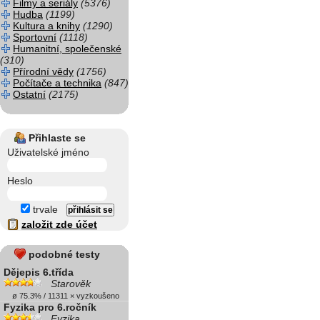
Filmy a seriály
(5376)
Hudba
(1199)
Kultura a knihy
(1290)
Sportovní
(1118)
Humanitní, společenské
(310)
Přírodní vědy
(1756)
Počítače a technika
(847)
Ostatní
(2175)
Přihlaste se
Uživatelské jméno
Heslo
trvale
založit zde účet
podobné testy
Dějepis 6.třída
Starověk
ø 75.3% / 11311 × vyzkoušeno
Fyzika pro 6.ročník
Fyzika