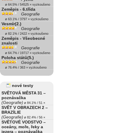
ø 64.5% / 54525 × vyzkoušeno
Zeměpis - 6.třída
Geografie
ø 63.1% / 3797 × vyzkoušeno
Vesmír(2.)
Geografie
ø 82.1% / 2422 × vyzkoušeno
Zeměpis - Všeobecné
znalosti
Geografie
ø 64.7% / 19717 × vyzkoušeno
Poloha států(5.)
Geografie
ø 76.4% / 363 × vyzkoušeno
nové testy
SVĚTOVÁ MĚSTA 31 –
poznávačka
(Geografie)
ø 84.1% / 51 ×
SVĚT V OBRAZECH 2 –
BRAZÍLIE
(Geografie)
ø 82.4% / 56 ×
SVĚTOVÉ VODSTVO –
oceány, moře, řeky a
jezera – poznávačka