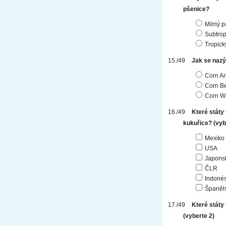
pšenice?
Mírný p
Subtrop
Tropick
Jak se nazý
Corn A
Corn Be
Corn Wa
Které státy
kukuřice?
(vyb
Mexiko
USA
Japons
ČLR
Indonés
Španěl
Které státy
(vyberte 2)