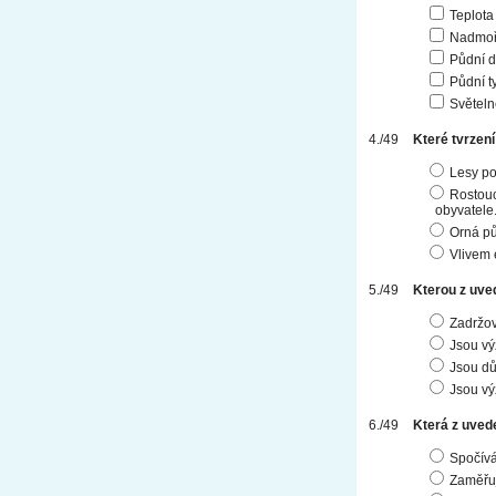
Teplota
Nadmoř
Půdní d
Půdní t
Světel
Které tvrzení
Lesy po
Rostouc
obyvatele
Orná pů
Vlivem 
Kterou z uve
Zadržov
Jsou v
Jsou dů
Jsou v
Která z uved
Spočívá
Zaměřuj