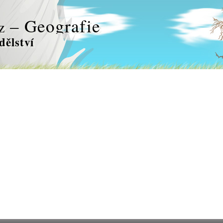
– Geografie
z
ělství