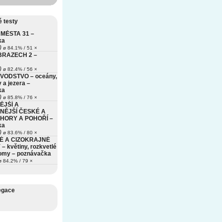
 testy
MĚSTA 31 –
ka
)
ø 84.1% / 51 ×
BRAZECH 2 –
)
ø 82.4% / 56 ×
VODSTVO – oceány,
 a jezera –
ka
)
ø 85.8% / 76 ×
ĚJŠÍ A
NĚJŠÍ ČESKÉ A
HORY A POHOŘÍ –
ka
)
ø 83.6% / 80 ×
É A CIZOKRAJNÉ
– květiny, rozkvetlé
romy – poznávačka
 84.2% / 79 ×
egace