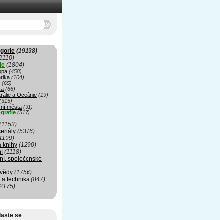
gorie
(19138)
2110)
ie
(1804)
opa
(458)
rika
(104)
e
(65)
ka
(66)
rálie a Oceánie
(19)
(315)
vní města
(91)
grafie
(517)
(1153)
seriály
(5376)
1199)
a knihy
(1290)
ní
(1118)
ní, společenské
 vědy
(1756)
 a technika
(847)
(2175)
laste se