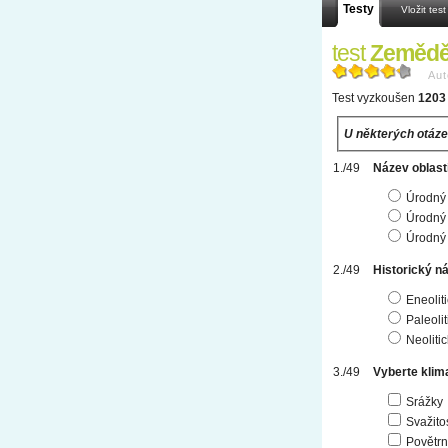
Testy
Vložit test
test
Zemědě
Aut
Test vyzkoušen
1203 
U některých otáze
Název oblasti
Úrodný
Úrodný 
Úrodný 
Historický n
Eneolit
Paleoli
Neoliti
Vyberte klima
Srážky
Svažito
Povětrn