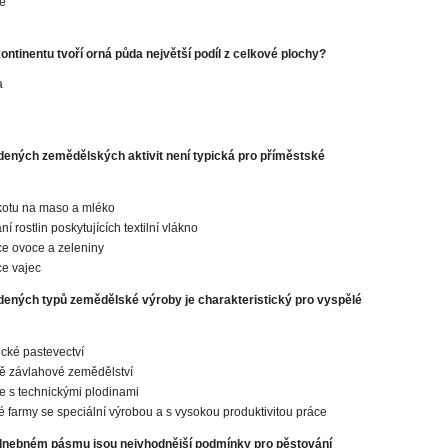
ie
ntinentu tvoří orná půda největší podíl z celkové plochy?
a
dených zemědělských aktivit není typická pro příměstské
kotu na maso a mléko
í rostlin poskytujících textilní vlákno
e ovoce a zeleniny
e vajec
dených typů zemědělské výroby je charakteristický pro vyspělé
ké pastevectví
ě závlahové zemědělství
e s technickými plodinami
 farmy se speciální výrobou a s vysokou produktivitou práce
dnebném pásmu jsou nejvhodnější podmínky pro pěstování