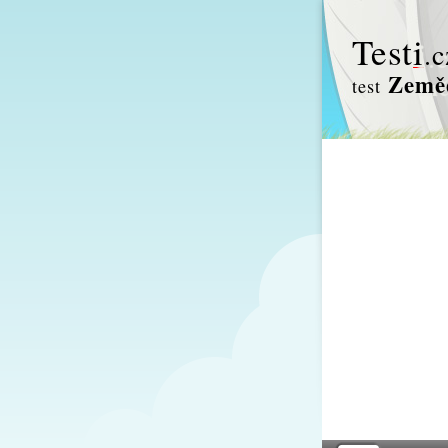
Test
i
.c
Zeměd
test