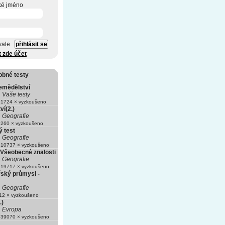
ké jméno
vale
t zde účet
obné testy
emědělství
Vaše testy
1724 × vyzkoušeno
í(2.)
Geografie
260 × vyzkoušeno
 test
Geografie
10737 × vyzkoušeno
 Všeobecné znalosti
Geografie
19717 × vyzkoušeno
řský průmysl -
Geografie
2 × vyzkoušeno
.)
Evropa
39070 × vyzkoušeno