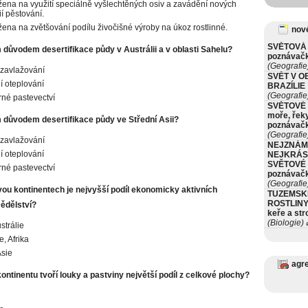
žena na využití speciálně vyšlechtěných osiv a zavádění nových
í pěstování.
žena na zvětšování podílu živočišné výroby na úkoz rostlinné.
nové
SVĚTOVÁ 
 důvodem desertifikace půdy v Austrálii a v oblasti Sahelu?
poznávač
(Geografie
zavlažování
SVĚT V O
í oteplování
BRAZÍLIE
(Geografie
né pastevectví
SVĚTOVÉ 
moře, řeky
m důvodem desertifikace půdy ve Střední Asii?
poznávač
(Geografie
zavlažování
NEJZNÁM
í oteplování
NEJKRÁS
SVĚTOVÉ 
né pastevectví
poznávač
(Geografie
vou kontinentech je nejvyšší podíl ekonomicky aktivních
TUZEMSK
ROSTLINY 
ědělství?
keře a st
(Biologie)
ø
strálie
e, Afrika
Asie
agr
ontinentu tvoří louky a pastviny největší podíl z celkové plochy?