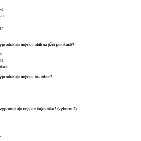
ko
ie
o
ar
yprodukuje nejvíce obilí na jižní polokouli?
ie
na
éland
vyprodukuje nejvíce brambor?
 vyprodukuje nejvíce čajovníku?
(vyberte 2)
n