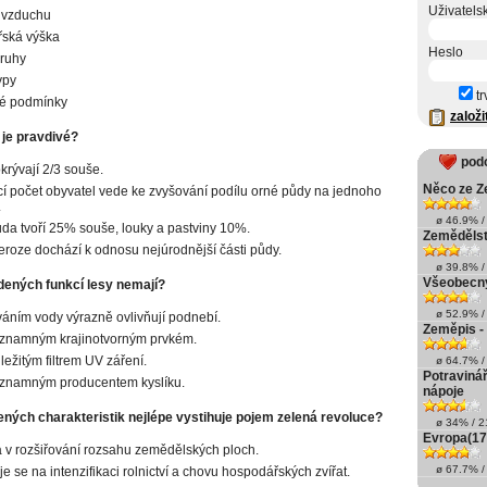
Uživatels
 vzduchu
ská výška
Heslo
ruhy
ypy
tr
né podmínky
založi
 je pravdivé?
pod
krývají 2/3 souše.
Něco ze Z
í počet obyvatel vede ke zvyšování podílu orné půdy na jednoho
.
ø 46.9% / 
da tvoří 25% souše, louky a pastviny 10%.
Zemědělstv
eroze dochází k odnosu nejúrodnější části půdy.
ø 39.8% / 
Všeobecný
dených funkcí lesy nemají?
ø 52.9% / 
áním vody výrazně ovlivňují podnebí.
Zeměpis -
ýznamným krajinotvorným prvkém.
ležitým filtrem UV záření.
ø 64.7% / 
Potraviná
ýznamným producentem kyslíku.
nápoje
ených charakteristik nejlépe vystihuje pojem zelená revoluce?
ø 34% / 21
Evropa(17
 v rozšiřování rozsahu zemědělských ploch.
ø 67.7% / 
e se na intenzifikaci rolnictví a chovu hospodářských zvířat.