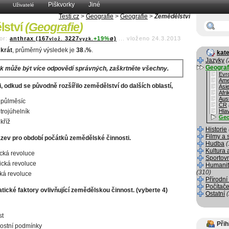
Piškvorky
Jiné
Uživatelé
Testi.cz
>
Geografie
>
Geografie
>
Zemědělství
lství
(
Geografie
)
or:
anthrax (167
3227
+19%
ø)
...
vloženo 24.3.2013
vlož.
vyzk.
krát
, průměrný výsledek je
38
%
.
kate
.1
Jazyky
(
Geograf
k může být více odpovědí správných, zaškrtněte všechny.
Evr
Ame
, odkud se původně rozšířilo zemědělství do dalších oblastí,
Asi
Afri
Aust
 půlměsíc
ČR
trojúhelník
Hla
Geo
kříž
Historie
Filmy a 
ázev pro období počátků zemědělské činnosti.
Hudba
(
Kultura 
ická revoluce
Sportov
tická revoluce
Humanit
(310)
cká revoluce
Přírodní
Počítače
tické faktory ovlivňující zemědělskou činnost.
(vyberte 4)
Ostatní
st
Přih
ostní podmínky