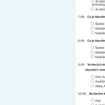
Je zalo
technologi
Je zalo
Co je hlavním
Špatné 
Globáln
Nadměr
Co je hlavní
Špatné 
Globáln
Nadměr
Ve kterých d
obyvatel v zem
Asie, Au
Austráli
Afrika, 
Na kterém k
Asie