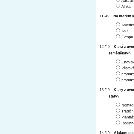
Austrál
Afrika
Na kterém ko
Amerik
Asie
Evropa
Která z uve
zemědělství?
Chov s
Pěstován
produkc
produkc
Který z uve
státy?
Nomadic
Tradičn
Plantáž
Rodinné
V jakém po