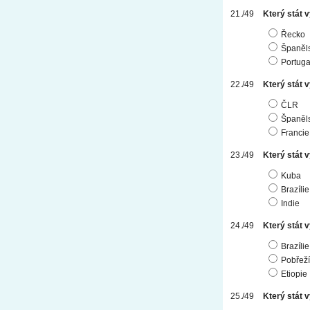
Který stát 
Řecko
Španěl
Portuga
Který stát 
ČLR
Španěl
Francie
Který stát 
Kuba
Brazílie
Indie
Který stát 
Brazílie
Pobřeží
Etiopie
Který stát 