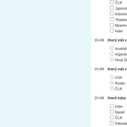
ČLR
Japons
Indonés
Thajsk
Myanm
Indie
Který stát v
Austrál
Argenti
Nový Z
Který stát 
USA
Rusko
ČLR
Které státy
Indie
Nepál
ČLR
Pákistá