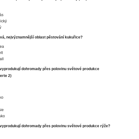
ás
ický
ý
vá, nejvýznamnější oblast pěstování kukuřice?
rea
lt
ll
 vyprodukují dohromady přes polovinu světové produkce
erte 2)
ko
ie
sko
 vyprodukují dohromady přes polovinu světové produkce rýže?