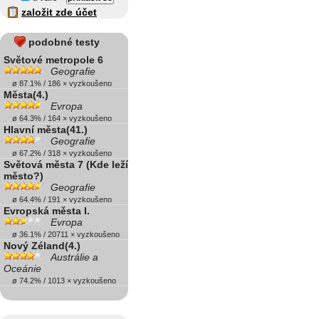
založit zde účet
podobné testy
Světové metropole 6
Geografie
ø 87.1% / 186 × vyzkoušeno
Města(4.)
Evropa
ø 64.3% / 164 × vyzkoušeno
Hlavní města(41.)
Geografie
ø 67.2% / 318 × vyzkoušeno
Světová města 7 (Kde leží
město?)
Geografie
ø 64.4% / 191 × vyzkoušeno
Evropská města I.
Evropa
ø 36.1% / 20711 × vyzkoušeno
Nový Zéland(4.)
Austrálie a
Oceánie
ø 74.2% / 1013 × vyzkoušeno