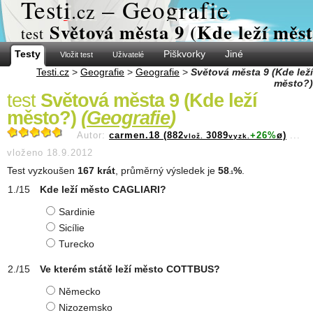
Test
i
– Geografie
.cz
Světová města 9 (Kde leží měs
test
Testy
Piškvorky
Jiné
Vložit test
Uživatelé
Testi.cz
>
Geografie
>
Geografie
>
Světová města 9 (Kde leží
město?)
test
Světová města 9 (Kde leží
město?)
(
Geografie
)
Autor:
carmen.18 (882
3089
+26%
ø)
...
vlož.
vyzk.
vloženo 18.9.2012
Test vyzkoušen
167 krát
, průměrný výsledek je
58
%
.
.1
Kde leží město CAGLIARI?
Sardinie
Sicílie
Turecko
Ve kterém státě leží město COTTBUS?
Německo
Nizozemsko