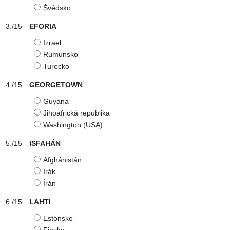
Švédsko
EFORIA
Izrael
Rumunsko
Turecko
GEORGETOWN
Guyana
Jihoafrická republika
Washington (USA)
ISFAHÁN
Afghánistán
Irák
Írán
LAHTI
Estonsko