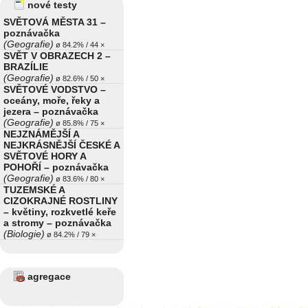
nové testy
SVĚTOVÁ MĚSTA 31 –
poznávačka
(Geografie)
ø 84.2% / 44 ×
SVĚT V OBRAZECH 2 –
BRAZÍLIE
(Geografie)
ø 82.6% / 50 ×
SVĚTOVÉ VODSTVO –
oceány, moře, řeky a
jezera – poznávačka
(Geografie)
ø 85.8% / 75 ×
NEJZNÁMĚJŠÍ A
NEJKRÁSNĚJŠÍ ČESKÉ A
SVĚTOVÉ HORY A
POHOŘÍ – poznávačka
(Geografie)
ø 83.6% / 80 ×
TUZEMSKÉ A
CIZOKRAJNÉ ROSTLINY
– květiny, rozkvetlé keře
a stromy – poznávačka
(Biologie)
ø 84.2% / 79 ×
agregace