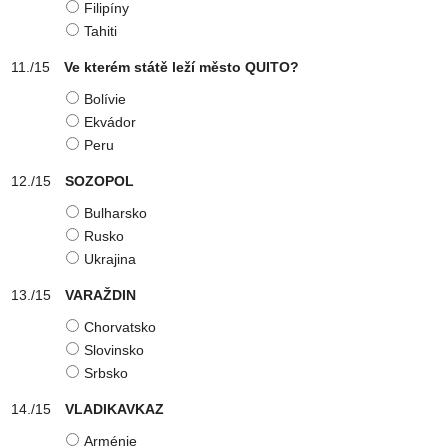
Filipíny
Tahiti
Ve kterém státě leží město QUITO?
Bolívie
Ekvádor
Peru
SOZOPOL
Bulharsko
Rusko
Ukrajina
VARAŽDIN
Chorvatsko
Slovinsko
Srbsko
VLADIKAVKAZ
Arménie