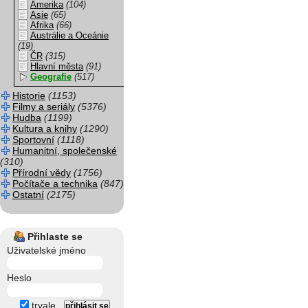
Amerika
(104)
Asie
(65)
Afrika
(66)
Austrálie a Oceánie
(19)
ČR
(315)
Hlavní města
(91)
Geografie
(517)
Historie
(1153)
Filmy a seriály
(5376)
Hudba
(1199)
Kultura a knihy
(1290)
Sportovní
(1118)
Humanitní, společenské
(310)
Přírodní vědy
(1756)
Počítače a technika
(847)
Ostatní
(2175)
Přihlaste se
Uživatelské jméno
Heslo
trvale