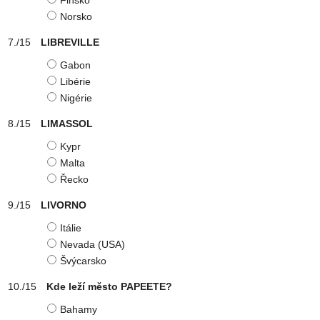
Finsko
Norsko
LIBREVILLE
Gabon
Libérie
Nigérie
LIMASSOL
Kypr
Malta
Řecko
LIVORNO
Itálie
Nevada (USA)
Švýcarsko
Kde leží město PAPEETE?
Bahamy