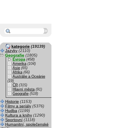
kategorie
(19139)
Jazyky
(2110)
Geografie
(1805)
Evropa
(458)
Amerika
(104)
Asie
(65)
Afrika
(66)
Austrálie a Oceánie
(19)
ČR
(315)
Hlavní města
(91)
Geografie
(518)
Historie
(1153)
Filmy a seriály
(5376)
Hudba
(1199)
Kultura a knihy
(1290)
Sportovní
(1118)
Humanitní, společenské