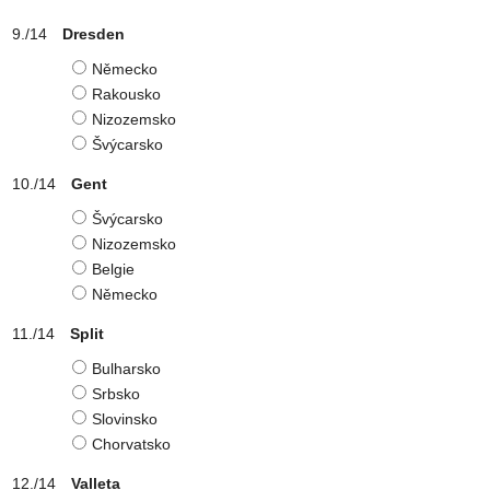
Dresden
Německo
Rakousko
Nizozemsko
Švýcarsko
Gent
Švýcarsko
Nizozemsko
Belgie
Německo
Split
Bulharsko
Srbsko
Slovinsko
Chorvatsko
Valleta