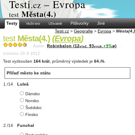
Test
i
– Evropa
.cz
Města(4.)
test
Testy
Piškvorky
Jiné
Vložit test
Uživatelé
Testi.cz
>
Geografie
>
Evropa
>
Města(4.)
test
Města(4.)
(
Evropa
)
Autor:
Robinbalon (12
93
+9%
ø)
...
vlož.
vyzk.
vloženo 20.9.2012
Test vyzkoušen
164 krát
, průměrný výsledek je
64
%
.
.3
Přiřaď město ke státu
Luleå
Dánsko
Norsko
Švédsko
Finsko
Funchal