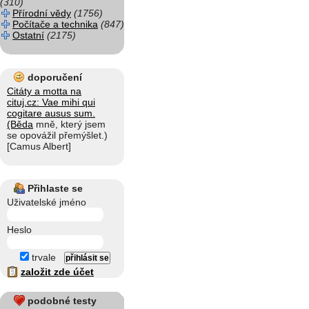
(310)
Přírodní vědy
(1756)
Počítače a technika
(847)
Ostatní
(2175)
doporučení
Citáty a motta na
cituj.cz: Vae mihi qui
cogitare ausus sum.
(Běda
mně, který jsem
se opovážil přemýšlet.)
[Camus Albert]
Přihlaste se
Uživatelské jméno
Heslo
trvale
založit zde účet
podobné testy