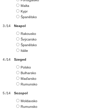
Portugalsko
Malta
Kypr
Španělsko
Neapol
Rakousko
Švýcarsko
Španělsko
Itálie
Szeged
Polsko
Bulharsko
Maďarsko
Rumunsko
Sozopol
Moldavsko
Rumunsko