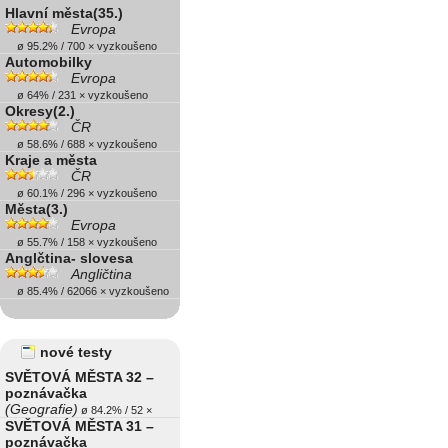
Hlavní města(35.)
Evropa
ø 95.2% / 700 × vyzkoušeno
Automobilky
Evropa
ø 64% / 231 × vyzkoušeno
Okresy(2.)
ČR
ø 58.6% / 688 × vyzkoušeno
Kraje a města
ČR
ø 60.1% / 296 × vyzkoušeno
Města(3.)
Evropa
ø 55.7% / 158 × vyzkoušeno
Anglčtina- slovesa
Angličtina
ø 85.4% / 62066 × vyzkoušeno
nové testy
SVĚTOVÁ MĚSTA 32 –
poznávačka
(Geografie)
ø 84.2% / 52 ×
SVĚTOVÁ MĚSTA 31 –
poznávačka