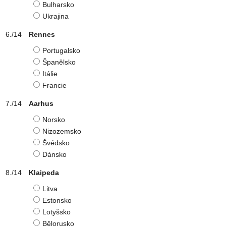
Bulharsko
Ukrajina
Rennes
Portugalsko
Španělsko
Itálie
Francie
Aarhus
Norsko
Nizozemsko
Švédsko
Dánsko
Klaipeda
Litva
Estonsko
Lotyšsko
Bělorusko