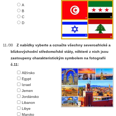
A
B
C
D
Z nabídky vyberte a označte všechny severoafrické a
blízkovýchodní středomořské státy, některé z nich jsou
zastoupeny charakteristickým symbolem na fotografii
č.11:
Alžírsko
Egypt
Izrael
Jemen
Jordánsko
Libanon
Libye
Maroko