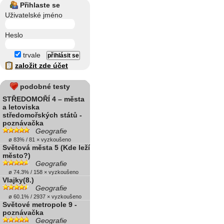
Přihlaste se
Uživatelské jméno
Heslo
trvale
založit zde účet
podobné testy
STŘEDOMOŘÍ 4 – města
a letoviska
středomořských států -
poznávačka
Geografie
ø 83% / 81 × vyzkoušeno
Světová města 5 (Kde leží
město?)
Geografie
ø 74.3% / 158 × vyzkoušeno
Vlajky(8.)
Geografie
ø 60.1% / 2937 × vyzkoušeno
Světové metropole 9 -
poznávačka
Geografie