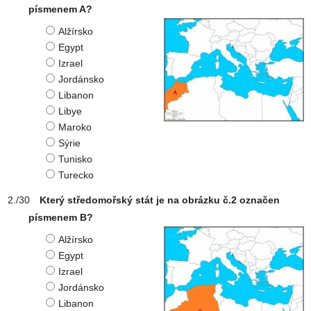
písmenem A?
Alžírsko
Egypt
Izrael
Jordánsko
Libanon
Libye
Maroko
Sýrie
Tunisko
Turecko
Který středomořský stát je na obrázku č.2 označen
písmenem B?
Alžírsko
Egypt
Izrael
Jordánsko
Libanon