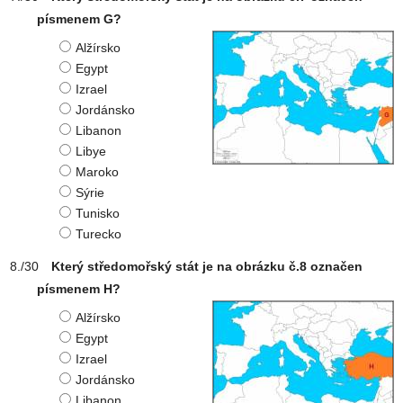
písmenem G?
Alžírsko
Egypt
Izrael
Jordánsko
Libanon
Libye
Maroko
Sýrie
Tunisko
Turecko
Který středomořský stát je na obrázku č.8 označen
písmenem H?
Alžírsko
Egypt
Izrael
Jordánsko
Libanon