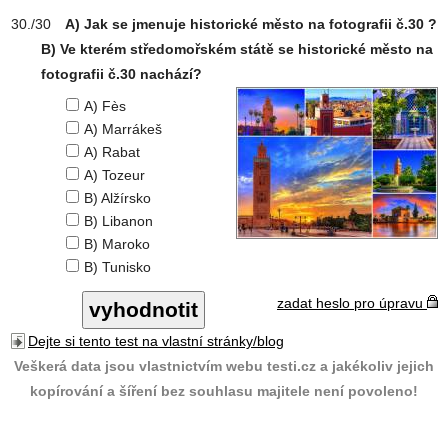
A) Jak se jmenuje historické město na fotografii č.30 ?
B) Ve kterém středomořském státě se historické město na
fotografii č.30 nachází?
A) Fès
A) Marrákeš
A) Rabat
A) Tozeur
B) Alžírsko
B) Libanon
B) Maroko
B) Tunisko
zadat heslo pro úpravu
Dejte si tento test na vlastní stránky/blog
Veškerá data jsou vlastnictvím webu testi.cz a jakékoliv jejich
kopírování a šíření bez souhlasu majitele není povoleno!