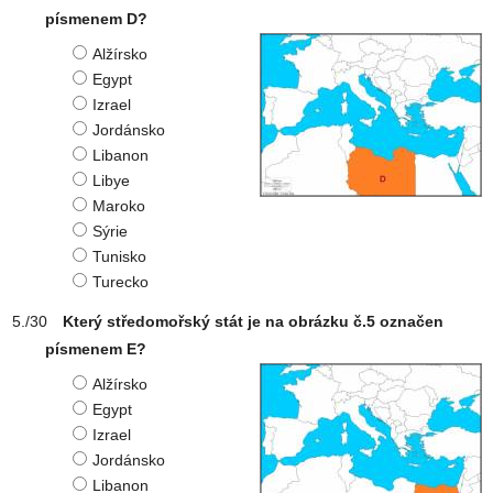
písmenem D?
Alžírsko
Egypt
Izrael
Jordánsko
Libanon
Libye
Maroko
Sýrie
Tunisko
Turecko
Který středomořský stát je na obrázku č.5 označen
písmenem E?
Alžírsko
Egypt
Izrael
Jordánsko
Libanon