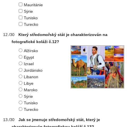
Mauritánie
Sýrie
Tunisko
Turecko
Který středomořský stát je charakterizován na
fotografické koláži č.12?
Alžírsko
Egypt
Izrael
Jordánsko
Libanon
Libye
Maroko
Sýrie
Tunisko
Turecko
Jak se jmenuje středomořský stát, který je
charakterizován fotografickou koláží č.13?