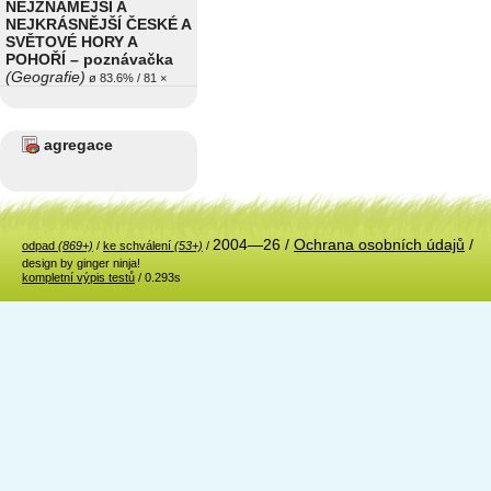
NEJZNÁMĚJŠÍ A
NEJKRÁSNĚJŠÍ ČESKÉ A
SVĚTOVÉ HORY A
POHOŘÍ – poznávačka
(Geografie)
ø 83.6% / 81 ×
agregace
2004—26 /
Ochrana osobních údajů
/
odpad
(869+)
/
ke schválení
(53+)
/
design by ginger ninja!
kompletní výpis testů
/ 0.293s