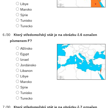
Libye
Maroko
Sýrie
Tunisko
Turecko
Který středomořský stát je na obrázku č.6 označen
písmenem F?
Alžírsko
Egypt
Izrael
Jordánsko
Libanon
Libye
Maroko
Sýrie
Tunisko
Turecko
Který středomořský stát je na obrázku č.7 označen