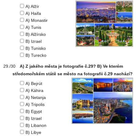
A) Alžír
A) Haifa
A) Monastir
A) Tunis
B) Alžírsko
B) Izrael
B) Tunisko
B) Turecko
A) Z jakého města je fotografie č.29? B) Ve kterém
středomořském státě se město na fotografii č.29 nachází?
A) Bejrút
A) Káhira
A) Netanja
A) Tripolis
B) Egypt
B) Izrael
B) Libanon
B) Libye