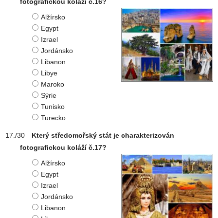
fotografickou koláží č.16?
Alžírsko
Egypt
Izrael
Jordánsko
Libanon
Libye
Maroko
Sýrie
Tunisko
Turecko
Který středomořský stát je charakterizován
fotografickou koláží č.17?
Alžírsko
Egypt
Izrael
Jordánsko
Libanon