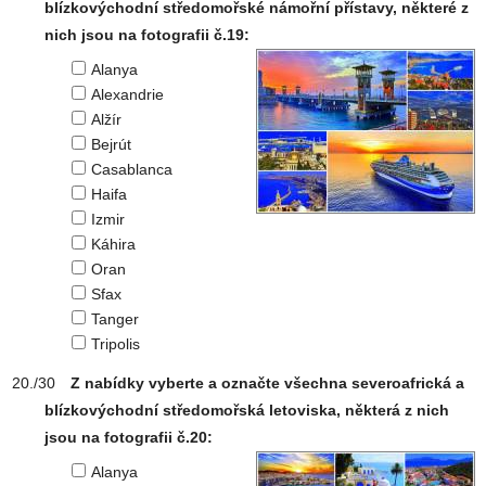
blízkovýchodní středomořské námořní přístavy, některé z
nich jsou na fotografii č.19:
Alanya
Alexandrie
Alžír
Bejrút
Casablanca
Haifa
Izmir
Káhira
Oran
Sfax
Tanger
Tripolis
Z nabídky vyberte a označte všechna severoafrická a
blízkovýchodní středomořská letoviska, některá z nich
jsou na fotografii č.20:
Alanya