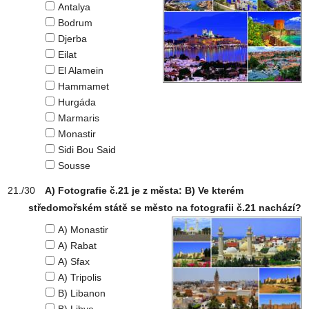
Antalya
Bodrum
Djerba
Eilat
El Alamein
Hammamet
Hurgáda
Marmaris
Monastir
Sidi Bou Said
Sousse
A) Fotografie č.21 je z města: B) Ve kterém
středomořském státě se město na fotografii č.21 nachází?
A) Monastir
A) Rabat
A) Sfax
A) Tripolis
B) Libanon