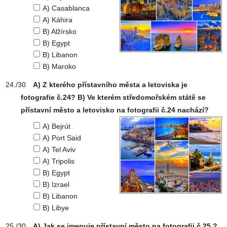
A) Casablanca
A) Káhira
B) Alžírsko
B) Egypt
B) Libanon
B) Maroko
A) Z kterého přístavního města a letoviska je
fotografie č.24? B) Ve kterém středomořském státě se
přístavní město a letovisko na fotografii č.24 nachází?
A) Bejrút
A) Port Said
A) Tel Aviv
A) Tripolis
B) Egypt
B) Izrael
B) Libanon
B) Libye
A) Jak se jmenuje přístavní město na fotografii č.25 ?