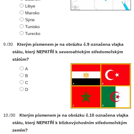
Libye
Maroko
Sýrie
Tunisko
Turecko
Kterým písmenem je na obrázku č.9 označena vlajka
státu, který NEPATŘÍ k severoafrickým středomořským
státům?
A
B
C
D
Kterým písmenem je na obrázku č.10 označena vlajka
státu, který NEPATŘÍ k blízkovýchodním středomořským
zemím?