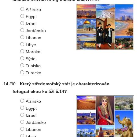
Alžírsko
Egypt
Izrael
Jordánsko
Libanon
Libye
Maroko
Sýrie
Tunisko
Turecko
Který středomořský stát je charakterizován
fotografickou koláží č.14?
Alžírsko
Egypt
Izrael
Jordánsko
Libanon
Libye