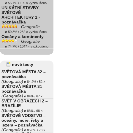
ø 55.7% / 109 × vyzkoušeno
UNIKÁTNÍ STAVBY
SVĚTOVÉ
ARCHITEKTURY 1 -
poznávačka
Geografie
ø 50.3% / 282 × vyzkoušeno
Oceány a kontinenty
Geografie
ø 74.7% / 1347 × vyzkoušeno
nové testy
SVĚTOVÁ MĚSTA 32 –
poznávačka
(Geografie)
ø 84.2% / 52 ×
SVĚTOVÁ MĚSTA 31 –
poznávačka
(Geografie)
ø 84% / 67 ×
SVĚT V OBRAZECH 2 –
BRAZÍLIE
(Geografie)
ø 83% / 68 ×
SVĚTOVÉ VODSTVO –
oceány, moře, řeky a
jezera – poznávačka
(Geografie)
ø 85.8% / 78 ×