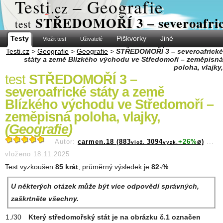
Test
i
– Geografie
.cz
STŘEDOMOŘÍ 3 – severoafrické
test
Testy
Piškvorky
Jiné
Vložit test
Uživatelé
Testi.cz
>
Geografie
>
Geografie
>
STŘEDOMOŘÍ 3 – severoafrické
státy a země Blízkého východu ve Středomoří – zeměpisná
poloha, vlajky,
test
STŘEDOMOŘÍ 3 –
severoafrické státy a země
Blízkého východu ve Středomoří –
zeměpisná poloha, vlajky,
(
Geografie
)
Autor:
carmen.18 (883
3094
+26%
ø)
...
vlož.
vyzk.
vloženo 18.11.2025
Test vyzkoušen
85 krát
, průměrný výsledek je
82
%
.
.9
U některých otázek může být více odpovědí správných,
zaškrtněte všechny.
Který středomořský stát je na obrázku č.1 označen