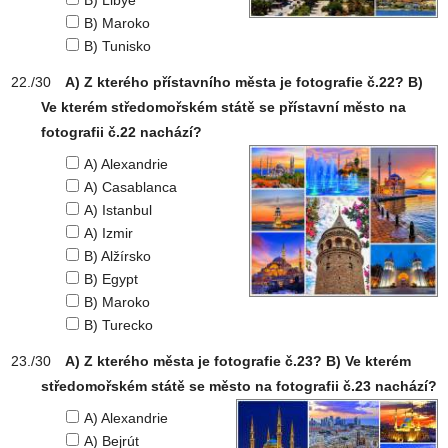
B) Libye
B) Maroko
B) Tunisko
A) Z kterého přístavního města je fotografie č.22? B)
Ve kterém středomořském státě se přístavní město na
fotografii č.22 nachází?
A) Alexandrie
A) Casablanca
A) Istanbul
A) Izmir
B) Alžírsko
B) Egypt
B) Maroko
B) Turecko
A) Z kterého města je fotografie č.23? B) Ve kterém
středomořském státě se město na fotografii č.23 nachází?
A) Alexandrie
A) Bejrút