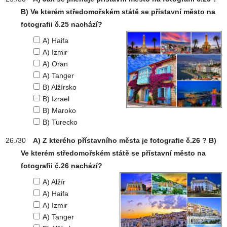
B) Ve kterém středomořském státě se přístavní město na
fotografii č.25 nachází?
A) Haifa
A) Izmir
A) Oran
A) Tanger
B) Alžírsko
B) Izrael
B) Maroko
B) Turecko
A) Z kterého přístavního města je fotografie č.26 ? B)
Ve kterém středomořském státě se přístavní město na
fotografii č.26 nachází?
A) Alžír
A) Haifa
A) Izmir
A) Tanger