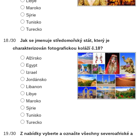
Libye
Maroko
Sýrie
Tunisko
Turecko
Jak se jmenuje středomořský stát, který je
charakterizován fotografickou koláží č.18?
Alžírsko
Egypt
Izrael
Jordánsko
Libanon
Libye
Maroko
Sýrie
Tunisko
Turecko
Z nabídky vyberte a označte všechny severoafrické a