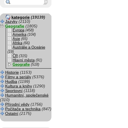
kategorie
(19139)
Jazyky
(2110)
Geografie
(1805)
Evropa
(458)
Amerika
(104)
Asie
(65)
Afrika
(66)
Austrálie a Oceánie
(19)
ČR
(315)
Hlavní města
(91)
Geografie
(518)
Historie
(1153)
Filmy a seriály
(5376)
Hudba
(1199)
Kultura a knihy
(1290)
Sportovní
(1118)
Humanitní, společenské
(310)
Přírodní vědy
(1756)
Počítače a technika
(847)
Ostatní
(2175)