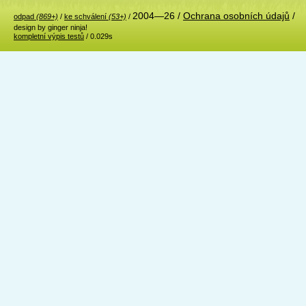
2004—26 /
Ochrana osobních údajů
/
odpad
(869+)
/
ke schválení
(53+)
/
design by ginger ninja!
kompletní výpis testů
/ 0.029s