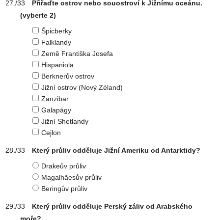
Přiřaďte ostrov nebo souostroví k Jižnímu oceánu.
(vyberte 2)
Špicberky
Falklandy
Země Františka Josefa
Hispaniola
Berknerův ostrov
Jižní ostrov (Nový Zéland)
Zanzibar
Galapágy
Jižní Shetlandy
Cejlon
Který průliv odděluje Jižní Ameriku od Antarktidy?
Drakeův průliv
Magalhãesův průliv
Beringův průliv
Který průliv odděluje Perský záliv od Arabského
moře?