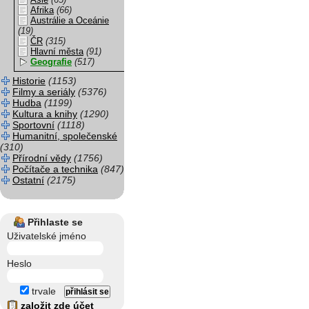
Asie
(65)
Afrika
(66)
Austrálie a Oceánie
(19)
ČR
(315)
Hlavní města
(91)
Geografie
(517)
Historie
(1153)
Filmy a seriály
(5376)
Hudba
(1199)
Kultura a knihy
(1290)
Sportovní
(1118)
Humanitní, společenské
(310)
Přírodní vědy
(1756)
Počítače a technika
(847)
Ostatní
(2175)
Přihlaste se
Uživatelské jméno
Heslo
trvale
založit zde účet