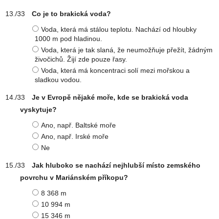
Co je to brakická voda?
Voda, která má stálou teplotu. Nachází od hloubky
1000 m pod hladinou.
Voda, která je tak slaná, že neumožňuje přežít, žádným
živočichů. Žijí zde pouze řasy.
Voda, která má koncentraci solí mezi mořskou a
sladkou vodou.
Je v Evropě nějaké moře, kde se brakická voda
vyskytuje?
Ano, např. Baltské moře
Ano, např. Irské moře
Ne
Jak hluboko se nachází nejhlubší místo zemského
povrchu v Mariánském příkopu?
8 368 m
10 994 m
15 346 m