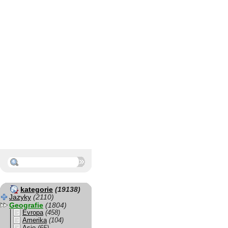
kategorie
(19138)
Jazyky
(2110)
Geografie
(1804)
Evropa
(458)
Amerika
(104)