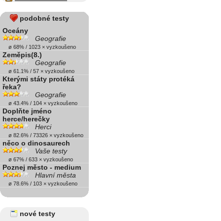
podobné testy
Oceány
Geografie
ø 68% / 1023 × vyzkoušeno
Zeměpis(8.)
Geografie
ø 61.1% / 57 × vyzkoušeno
Kterými státy protéká
řeka?
Geografie
ø 43.4% / 104 × vyzkoušeno
Doplňte jméno
herce/herečky
Herci
ø 82.6% / 73326 × vyzkoušeno
něco o dinosaurech
Vaše testy
ø 67% / 633 × vyzkoušeno
Poznej město - medium
Hlavní města
ø 78.6% / 103 × vyzkoušeno
nové testy