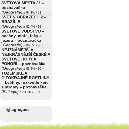
SVĚTOVÁ MĚSTA 31 –
poznávačka
(Geografie)
ø 84.1% / 51 ×
SVĚT V OBRAZECH 2 –
BRAZÍLIE
(Geografie)
ø 82.4% / 56 ×
SVĚTOVÉ VODSTVO –
oceány, moře, řeky a
jezera – poznávačka
(Geografie)
ø 85.8% / 76 ×
NEJZNÁMĚJŠÍ A
NEJKRÁSNĚJŠÍ ČESKÉ A
SVĚTOVÉ HORY A
POHOŘÍ – poznávačka
(Geografie)
ø 83.6% / 80 ×
TUZEMSKÉ A
CIZOKRAJNÉ ROSTLINY
– květiny, rozkvetlé keře
a stromy – poznávačka
(Biologie)
ø 84.2% / 79 ×
agregace