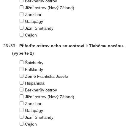
Berknerův ostrov
Jižní ostrov (Nový Zéland)
Zanzibar
Galapágy
Jižní Shetlandy
Cejlon
Přiřaďte ostrov nebo souostroví k Tichému oceánu.
(vyberte 2)
Špicberky
Falklandy
Země Františka Josefa
Hispaniola
Berknerův ostrov
Jižní ostrov (Nový Zéland)
Zanzibar
Galapágy
Jižní Shetlandy
Cejlon