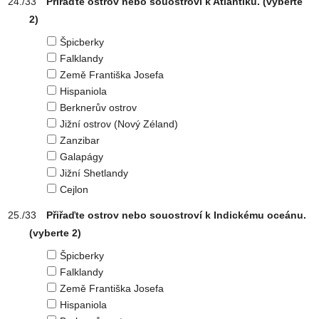
Přiřaďte ostrov nebo souostroví k Atlantiku.
(vyberte
2)
Špicberky
Falklandy
Země Františka Josefa
Hispaniola
Berknerův ostrov
Jižní ostrov (Nový Zéland)
Zanzibar
Galapágy
Jižní Shetlandy
Cejlon
Přiřaďte ostrov nebo souostroví k Indickému oceánu.
(vyberte 2)
Špicberky
Falklandy
Země Františka Josefa
Hispaniola