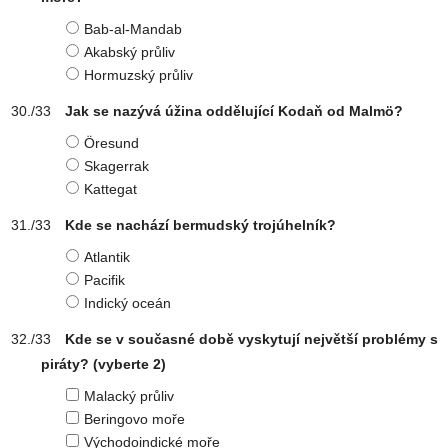
Bab-al-Mandab
Akabský průliv
Hormuzský průliv
Jak se nazývá úžina oddělující Kodaň od Malmö?
Öresund
Skagerrak
Kattegat
Kde se nachází bermudský trojúhelník?
Atlantik
Pacifik
Indický oceán
Kde se v současné době vyskytují největší problémy s
piráty?
(vyberte 2)
Malacký průliv
Beringovo moře
Východoindické moře