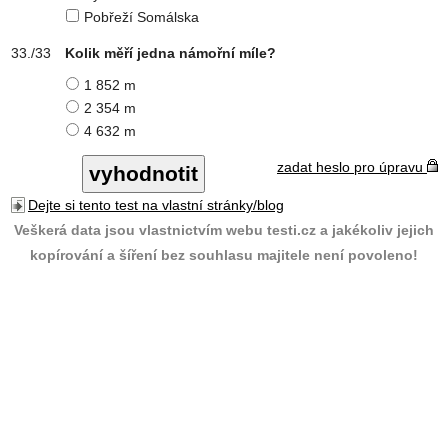
Pobřeží Somálska
Kolik měří jedna námořní míle?
1 852 m
2 354 m
4 632 m
zadat heslo pro úpravu
Dejte si tento test na vlastní stránky/blog
Veškerá data jsou vlastnictvím webu testi.cz a jakékoliv jejich
kopírování a šíření bez souhlasu majitele není povoleno!