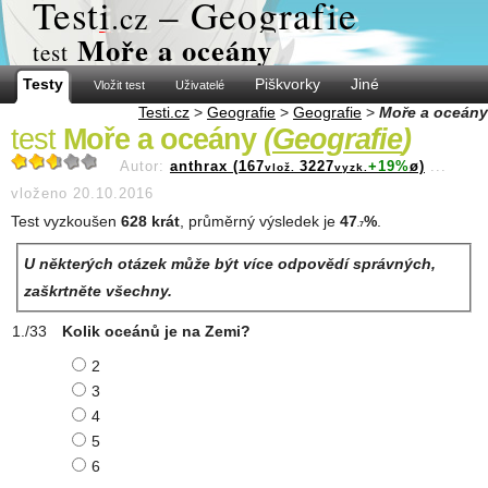
Test
i
– Geografie
.cz
Moře a oceány
test
Testy
Piškvorky
Jiné
Vložit test
Uživatelé
Testi.cz
>
Geografie
>
Geografie
>
Moře a oceány
test
Moře a oceány
(
Geografie
)
Autor:
anthrax (167
3227
+19%
ø)
...
vlož.
vyzk.
vloženo 20.10.2016
Test vyzkoušen
628 krát
, průměrný výsledek je
47
%
.
.7
U některých otázek může být více odpovědí správných,
zaškrtněte všechny.
Kolik oceánů je na Zemi?
2
3
4
5
6