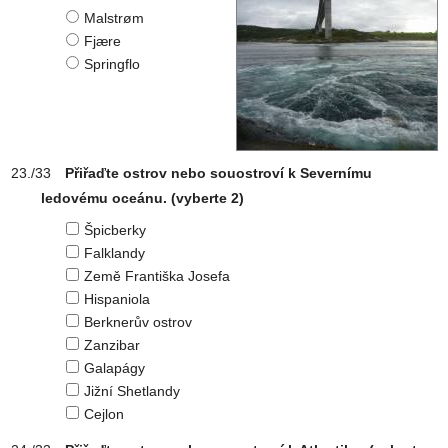
Malstrøm
Fjære
Springflo
Přiřaďte ostrov nebo souostroví k Severnímu
ledovému oceánu.
(vyberte 2)
Špicberky
Falklandy
Země Františka Josefa
Hispaniola
Berknerův ostrov
Zanzibar
Galapágy
Jižní Shetlandy
Cejlon