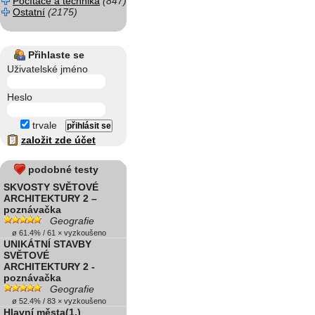
Počítače a technika
(847)
Ostatní
(2175)
Přihlaste se
Uživatelské jméno
Heslo
trvale
založit zde účet
podobné testy
SKVOSTY SVĚTOVÉ
ARCHITEKTURY 2 –
poznávačka
Geografie
ø 61.4% / 61 × vyzkoušeno
UNIKÁTNÍ STAVBY
SVĚTOVÉ
ARCHITEKTURY 2 -
poznávačka
Geografie
ø 52.4% / 83 × vyzkoušeno
Hlavní města(1.)