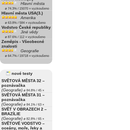
Hlavní města
ø 74.3% / 15070 × vyzkoušeno
Hlavní města USA(3.)
Amerika
ø 63.8% / 584 × vyzkoušeno
Vodstvo České republiky
Jiné vědy
ø 87.6% / 112 × vyzkoušeno
Zeměpis - Všeobecné
znalosti
Geografie
ø 64.7% / 19718 × vyzkoušeno
nové testy
SVĚTOVÁ MĚSTA 32 –
poznávačka
(Geografie)
ø 84.8% / 45 ×
SVĚTOVÁ MĚSTA 31 –
poznávačka
(Geografie)
ø 84.1% / 63 ×
SVĚT V OBRAZECH 2 –
BRAZÍLIE
(Geografie)
ø 82.8% / 65 ×
SVĚTOVÉ VODSTVO –
oceány, moře, řeky a