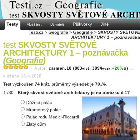
Test
i
– Geografie
.cz
SKVOSTY SVĚTOVÉ ARCHIT
test
Testy
Piškvorky
Jiné
Vložit test
Uživatelé
Testi.cz
>
Geografie
>
Geografie
>
SKVOSTY SVĚTOVÉ
ARCHITEKTURY 1 – poznávačka
test
SKVOSTY SVĚTOVÉ
ARCHITEKTURY 1 – poznávačka
(
Geografie
)
Autor:
carmen.18 (883
3094
+26%
ø)
...
vlož.
vyzk.
vloženo 18.4.2018
Test vyzkoušen
74 krát
, průměrný výsledek je
70
%
.
.5
Který skvost světové architektury je na obrázku č.1?
Dóžecí palác
Mramorový palác
Palác rodu Medici-Riccardi
Zlatý dům