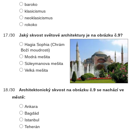
baroko
klasicismus
neoklasicismus
rokoko
Jaký skvost světové architektury je na obrázku č.9?
Hagia Sophia (Chrám
Boží moudrosti)
Modrá mešita
Süleymanova mešita
Velká mešita
Architektonický skvost na obrázku č.9 se nachází ve
městě:
Ankara
Bagdád
Istanbul
Teherán