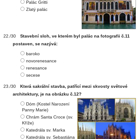
Palác Gritti
Zlatý palác
Stavební sloh, ve kterém byl palác na fotografii č.11
postaven, se nazývá:
baroko
novorenesance
renesance
secese
Která sakrální stavba, patřící mezi skvosty světové
architektury, je na obrázku č.12?
Dóm (Kostel Narození
Panny Marie)
Chrám Santa Croce (sv.
Kříže)
Katedrála sv. Marka
Katedrála sv. Sebastiána