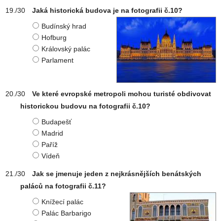
Jaká historická budova je na fotografii č.10?
Budínský hrad
Hofburg
Královský palác
Parlament
Ve které evropské metropoli mohou turisté obdivovat
historickou budovu na fotografii č.10?
Budapešť
Madrid
Paříž
Vídeň
Jak se jmenuje jeden z nejkrásnějších benátských
paláců na fotografii č.11?
Knížecí palác
Palác Barbarigo