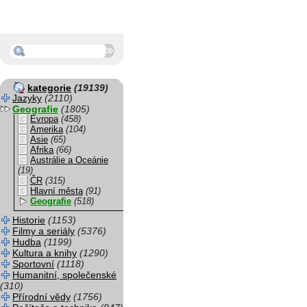
kategorie
(19139)
Jazyky
(2110)
Geografie
(1805)
Evropa
(458)
Amerika
(104)
Asie
(65)
Afrika
(66)
Austrálie a Oceánie
(19)
ČR
(315)
Hlavní města
(91)
Geografie
(518)
Historie
(1153)
Filmy a seriály
(5376)
Hudba
(1199)
Kultura a knihy
(1290)
Sportovní
(1118)
Humanitní, společenské
(310)
Přírodní vědy
(1756)