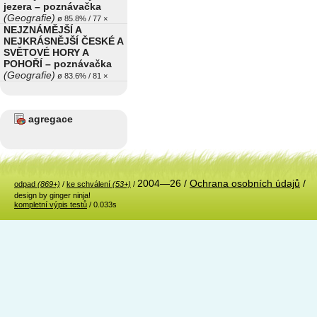
jezera – poznávačka
(Geografie)
ø 85.8% / 77 ×
NEJZNÁMĚJŠÍ A
NEJKRÁSNĚJŠÍ ČESKÉ A
SVĚTOVÉ HORY A
POHOŘÍ – poznávačka
(Geografie)
ø 83.6% / 81 ×
agregace
2004—26 /
Ochrana osobních údajů
/
odpad
(869+)
/
ke schválení
(53+)
/
design by ginger ninja!
kompletní výpis testů
/ 0.033s