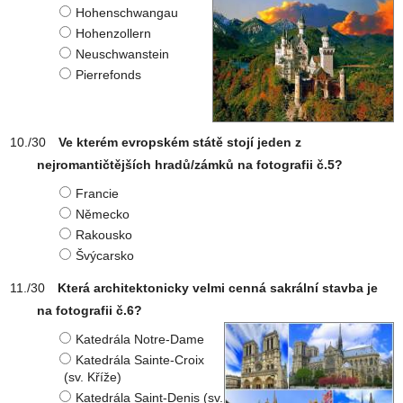
Hohenschwangau
Hohenzollern
Neuschwanstein
Pierrefonds
Ve kterém evropském státě stojí jeden z
nejromantičtějších hradů/zámků na fotografii č.5?
Francie
Německo
Rakousko
Švýcarsko
Která architektonicky velmi cenná sakrální stavba je
na fotografii č.6?
Katedrála Notre-Dame
Katedrála Sainte-Croix
(sv. Kříže)
Katedrála Saint-Denis (sv.