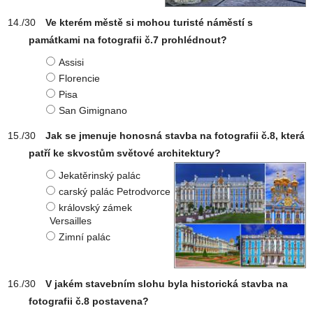
Ve kterém městě si mohou turisté náměstí s
památkami na fotografii č.7 prohlédnout?
Assisi
Florencie
Pisa
San Gimignano
Jak se jmenuje honosná stavba na fotografii č.8, která
patří ke skvostům světové architektury?
Jekatěrinský palác
carský palác Petrodvorce
královský zámek
Versailles
Zimní palác
V jakém stavebním slohu byla historická stavba na
fotografii č.8 postavena?