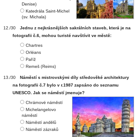
Denise)
Katedrála Saint-Michel
(sv. Michala)
Jednu z nejkrásnějších sakrálních staveb, která je na
fotografii č.6, mohou turisté navštívit ve městě:
Chartres
Orléans
Paříž
Remeš (Reims)
Náměstí s mistrovskými díly středověké architektury
na fotografii č.7 bylo v r.1987 zapsáno do seznamu
UNESCO. Jak se náměstí jmenuje?
Chrámové náměstí
Michelangelovo
náměstí
Náměstí andělů
Náměstí zázraků