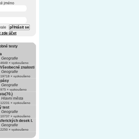
ké jméno
vale
t zde účet
obné testy
a
Geografie
4649 × vyzkoušeno
 Všeobecné znalosti
Geografie
19718 × vyzkoušeno
 pásy
Geografie
975 × vyzkoušeno
ta(70.)
Hlavní města
12231 × vyzkoušeno
 test
Geografie
10737 × vyzkoušeno
sferických desek I.
Geografie
2250 × vyzkoušeno