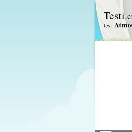
Test
i
.c
Atmo
test