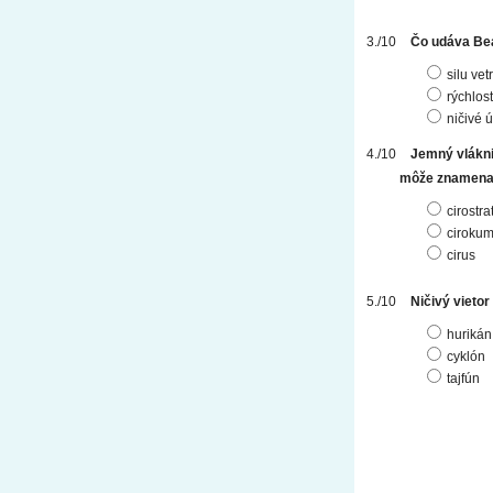
Čo udáva Bea
silu vet
rýchlos
ničivé 
Jemný vláknit
môže znamenať
cirostra
cirokum
cirus
Ničivý vieto
hurikán
cyklón
tajfún