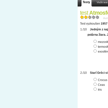
Testy
Vložit test
test
Atmosf
Aut
Test vyzkoušen
1957 
Jedným z naj
polárna žiara. 
mezosf
termosf
exosfér
Starí Gréci s
Crocus
Ceas
Iris