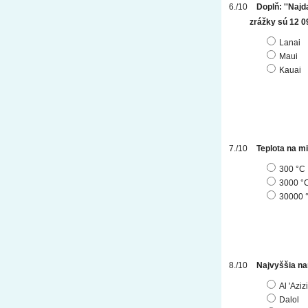
Doplň: ''Naj
zrážky sú 12 0
Lanai
Maui
Kauai
Teplota na m
300 °C
3000 °
30000 
Najvyššia na
Al 'Aziz
Dalol