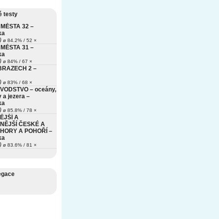
 testy
MĚSTA 32 –
ka
)
ø 84.2% / 52 ×
MĚSTA 31 –
ka
)
ø 84% / 67 ×
BRAZECH 2 –
)
ø 83% / 68 ×
VODSTVO – oceány,
 a jezera –
ka
)
ø 85.8% / 78 ×
ĚJŠÍ A
NĚJŠÍ ČESKÉ A
HORY A POHOŘÍ –
ka
)
ø 83.6% / 81 ×
egace