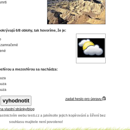
smrti
krývajú 6/8 oblohy, tak hovoríme, že je:
o
 zamračené
ené
osférou a mezosférou sa nachádza:
auza
auza
auza
zadat heslo pro úpravu
 na vlastní stránky/blog
stnictvím webu testi.cz a jakékoliv jejich kopírování a šíření bez
souhlasu majitele není povoleno!