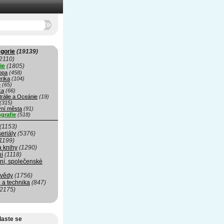
gorie
(19139)
2110)
ie
(1805)
opa
(458)
rika
(104)
e
(65)
ka
(66)
rálie a Oceánie
(19)
(315)
vní města
(91)
grafie
(518)
(1153)
seriály
(5376)
1199)
a knihy
(1290)
ní
(1118)
ní, společenské
 vědy
(1756)
 a technika
(847)
(2175)
laste se