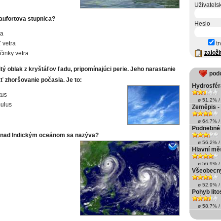
Uživatels
ufortova stupnica?
Heslo
ra
ť vetra
tr
založi
účinky vetra
ý oblak z kryštáľov ľadu, pripomínajúci perie. Jeho narastanie
pod
 zhoršovanie počasia. Je to:
Hydrosfér
tus
ø 51.2% / 
ulus
Zeměpis -
ø 64.7% / 
Podnebné
r nad Indickým oceánom sa nazýva?
ø 56.2% / 
Hlavní měs
ø 56.9% / 
Všeobecný
ø 52.9% / 
Pohyb lito
ø 58.7% / 