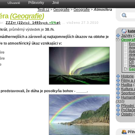
Piškvorky
Jiné
Uživatelé
Testi.cz
>
Geografie
>
Geografie
>
Atmosféra
éra
(
Geografie
)
or:
ZZZrr (22
1493
+5%
ø)
...
vloženo 27.3.2010
vlož.
vyzk.
krát
, průměrný výsledek je
38
%
.
kate
.2
Jazyky
(
nádhernejších a zároveň aj najtajomnejších úkazov na oblohe je
Geograf
Je to atmosférický úkaz vznikajúci v:
Evr
Ame
Asi
ére
Afri
ére
Aust
ČR
e
Hla
Geo
Historie
Filmy a 
Hudba
(
Kultura 
i predstavovali, že dúha je posolkyňa bohov - _____.
Sportov
Humanit
(310)
Přírodní
Počítače
Ostatní
Přih