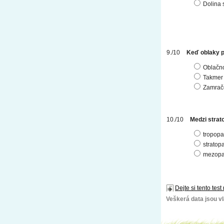
Dolina 
Keď oblaky po
Oblačn
Takmer
Zamrač
Medzi strat
tropop
stratop
mezop
Dejte si tento test
Veškerá data jsou vla