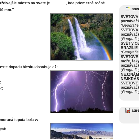
daždivejšie miesto na svete je _______, kde priemerné ročné
nové
90 mm.''
SVĚTOVÁ 
poznávač
(Geografie
SVĚTOVÁ 
poznávač
(Geografie
SVĚT V O
BRAZÍLIE
(Geografie
SVĚTOVÉ 
moře, řeky
poznávač
ieste dopadu blesku dosahuje až:
(Geografie
NEJZNÁM
NEJKRÁS
C
SVĚTOVÉ 
poznávač
°C
(Geografie
agr
meraná tepota bola v:
iyah