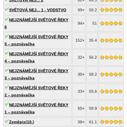
SVĚTOVÁ NEJ... 2
62×
69.3
SVĚTOVÁ NEJ... 1 - VODSTVO
99×
59.2
NEJZNÁMĚJŠÍ SVĚTOVÉ ŘEKY
94×
51
6
NEJZNÁMĚJŠÍ SVĚTOVÉ ŘEKY
152×
35.4
5 – poznávačka
NEJZNÁMĚJŠÍ SVĚTOVÉ ŘEKY
32×
56.2
4 – poznávačka
NEJZNÁMĚJŠÍ SVĚTOVÉ ŘEKY
30×
58.2
3 – poznávačka
NEJZNÁMĚJŠÍ SVĚTOVÉ ŘEKY
33×
55.6
2 – poznávačka
NEJZNÁMĚJŠÍ SVĚTOVÉ ŘEKY
50×
59.9
1 – poznávačka
Zeměpis(10.)
38×
61.1