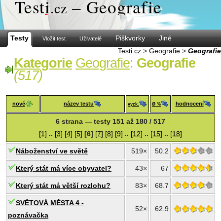
Test
i
– Geografie
.cz
Testy
Piškvorky
Jiné
Vložit test
Uživatelé
Testi.cz
>
Geografie
>
Geografie
Kategorie
Geografie
:
Geografie
(517)
nové
název testu
hodnocení
vyzk.
Ø %
6 strana — testy 151 až 180 / 517
[1]
..
[3]
[4]
[5]
[6]
[7]
[8]
[9]
..
[12]
..
[15]
..
[18]
Náboženství ve světě
519×
50.2
Který stát má více obyvatel?
43×
67
Který stát má větší rozlohu?
83×
68.7
SVĚTOVÁ MĚSTA 4 -
52×
62.9
poznávačka