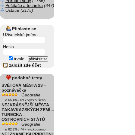
Přírodní vědy
(1756)
Počítače a technika
(847)
Ostatní
(2175)
Přihlaste se
Uživatelské jméno
Heslo
trvale
založit zde účet
podobné testy
SVĚTOVÁ MĚSTA 23 –
poznávačka
Geografie
ø 66.4% / 69 × vyzkoušeno
NEJKRÁSNĚJŠÍ MĚSTA
ZAKAVKAZSKÝCH ZEMÍ –
TURECKA –
OSTROVNÍCH STÁTŮ
Geografie
ø 82.1% / 74 × vyzkoušeno
NEJZNÁMĚJŠÍ PŘÍRODNÍ