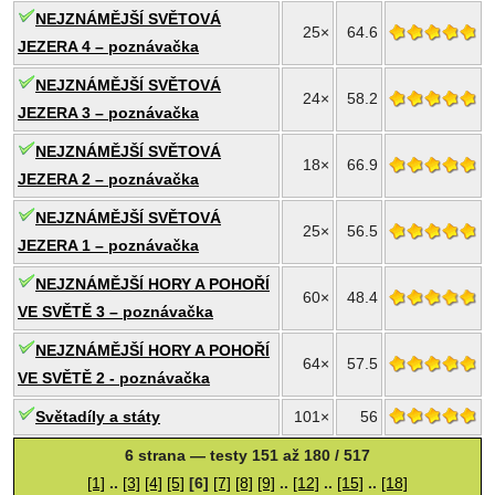
NEJZNÁMĚJŠÍ SVĚTOVÁ
25×
64.6
JEZERA 4 – poznávačka
NEJZNÁMĚJŠÍ SVĚTOVÁ
24×
58.2
JEZERA 3 – poznávačka
NEJZNÁMĚJŠÍ SVĚTOVÁ
18×
66.9
JEZERA 2 – poznávačka
NEJZNÁMĚJŠÍ SVĚTOVÁ
25×
56.5
JEZERA 1 – poznávačka
NEJZNÁMĚJŠÍ HORY A POHOŘÍ
60×
48.4
VE SVĚTĚ 3 – poznávačka
NEJZNÁMĚJŠÍ HORY A POHOŘÍ
64×
57.5
VE SVĚTĚ 2 - poznávačka
Světadíly a státy
101×
56
6 strana — testy 151 až 180 / 517
[1]
..
[3]
[4]
[5]
[6]
[7]
[8]
[9]
..
[12]
..
[15]
..
[18]