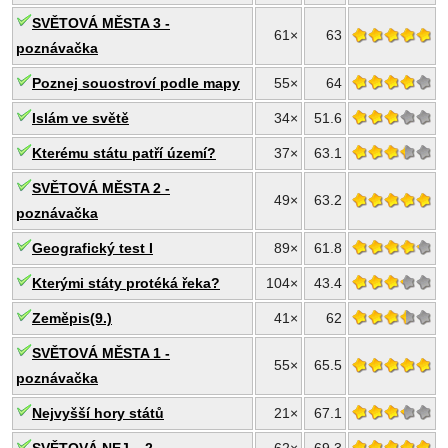
SVĚTOVÁ MĚSTA 3 -
61×
63
poznávačka
Poznej souostroví podle mapy
55×
64
Islám ve světě
34×
51.6
Kterému státu patří území?
37×
63.1
SVĚTOVÁ MĚSTA 2 -
49×
63.2
poznávačka
Geografický test I
89×
61.8
Kterými státy protéká řeka?
104×
43.4
Zeměpis(9.)
41×
62
SVĚTOVÁ MĚSTA 1 -
55×
65.5
poznávačka
Nejvyšší hory států
21×
67.1