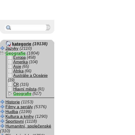
kategorie
(19138)
Jazyky
(2110)
Geografie
(1804)
Evropa
(458)
Amerika
(104)
Asie
(65)
Afrika
(66)
Austrálie a Oceánie
(19)
ČR
(315)
Hlavní města
(91)
Geografie
(517)
Historie
(1153)
Filmy a seriály
(5376)
Hudba
(1199)
Kultura a knihy
(1290)
Sportovní
(1118)
Humanitní, společenské
(310)