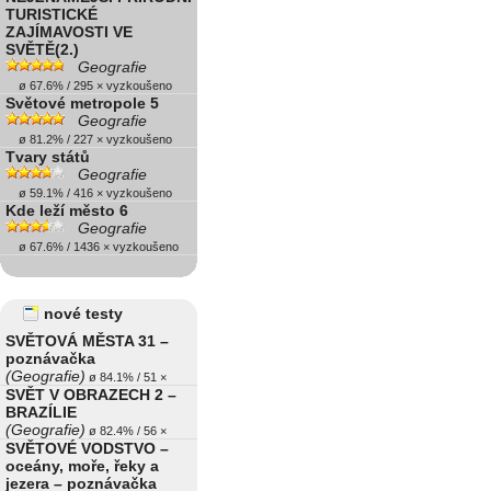
TURISTICKÉ
ZAJÍMAVOSTI VE
SVĚTĚ(2.)
Geografie
ø 67.6% / 295 × vyzkoušeno
Světové metropole 5
Geografie
ø 81.2% / 227 × vyzkoušeno
Tvary států
Geografie
ø 59.1% / 416 × vyzkoušeno
Kde leží město 6
Geografie
ø 67.6% / 1436 × vyzkoušeno
nové testy
SVĚTOVÁ MĚSTA 31 –
poznávačka
(Geografie)
ø 84.1% / 51 ×
SVĚT V OBRAZECH 2 –
BRAZÍLIE
(Geografie)
ø 82.4% / 56 ×
SVĚTOVÉ VODSTVO –
oceány, moře, řeky a
jezera – poznávačka