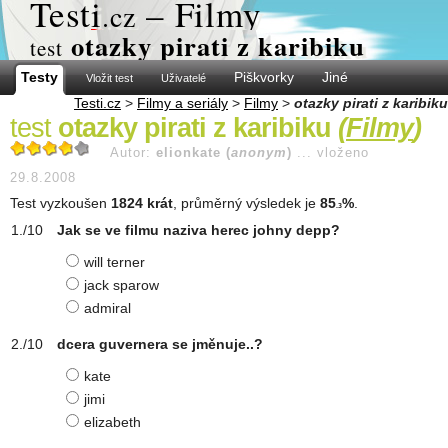
Test
i
– Filmy
.cz
otazky pirati z karibiku
test
Testy
Piškvorky
Jiné
Vložit test
Uživatelé
Testi.cz
>
Filmy a seriály
>
Filmy
>
otazky pirati z karibiku
test
otazky pirati z karibiku
(
Filmy
)
Autor:
elionkate (
anonym
)
...
vloženo
29.8.2008
Test vyzkoušen
1824 krát
, průměrný výsledek je
85
%
.
.3
Jak se ve filmu naziva herec johny depp?
will terner
jack sparow
admiral
dcera guvernera se jměnuje..?
kate
jimi
elizabeth