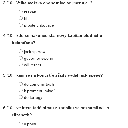
Velka mořska chobotnice se jmenuje..?
kraken
lilit
prostě chbotnice
kdo se nakonec stal novy kapitan bludného
holanďana?
jack sperow
guverner swonn
will terner
kam se na konci třeti řady vydal jack sperw?
do země mrtvich
k pramenu mladí
do tortugy
ve ktere řadě piratu z karibiku se seznamil will s
elizabeth?
v první