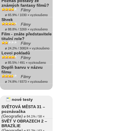
Poznáš postavy ze
známých fantasy filmů?
Filmy
ø 65.9% / 1030 × vyzkoušeno
Shrek
Filmy
ø 88.8% / 3269 × vyzkoušeno
Film - znáte představitele
titulní role?
Filmy
ø 24.2% / 30824 × vyzkoušeno
Lovci pokladů
Filmy
ø 85.5% / 491 × vyzkoušeno
Doplň barvu v názvu
filmu
Filmy
ø 74.8% / 9373 × vyzkoušeno
nové testy
SVĚTOVÁ MĚSTA 31 –
poznávačka
(Geografie)
ø 84.1% / 58 ×
SVĚT V OBRAZECH 2 –
BRAZÍLIE
(Geografie)
ø 82.7% / 63 ×