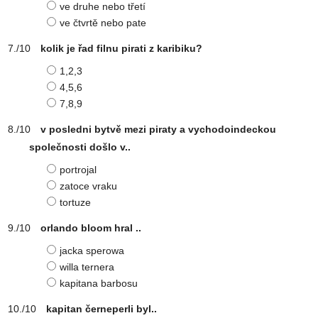
ve druhe nebo třetí
ve čtvrtě nebo pate
kolik je řad filnu pirati z karibiku?
1,2,3
4,5,6
7,8,9
v posledni bytvě mezi piraty a vychodoindeckou
společnosti došlo v..
portrojal
zatoce vraku
tortuze
orlando bloom hral ..
jacka sperowa
willa ternera
kapitana barbosu
kapitan černeperli byl..