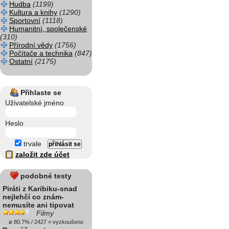
Hudba
(1199)
Kultura a knihy
(1290)
Sportovní
(1118)
Humanitní, společenské
(310)
Přírodní vědy
(1756)
Počítače a technika
(847)
Ostatní
(2175)
Přihlaste se
Uživatelské jméno
Heslo
trvale
založit zde účet
podobné testy
Piráti z Karibiku-snad
nejlehčí co znám-
nemusíte ani tipovat
Filmy
ø 80.7% / 2427 × vyzkoušeno