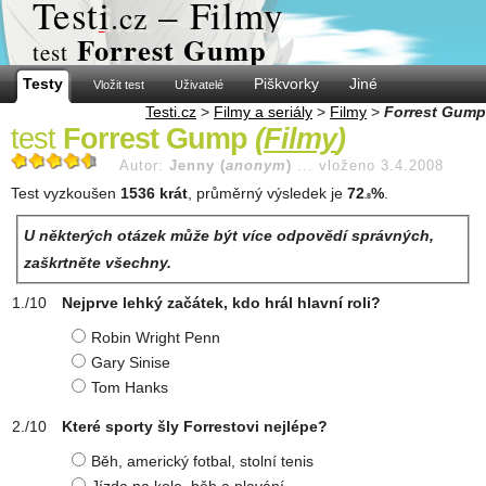
Test
i
– Filmy
.cz
Forrest Gump
test
Testy
Piškvorky
Jiné
Vložit test
Uživatelé
Testi.cz
>
Filmy a seriály
>
Filmy
>
Forrest Gump
test
Forrest Gump
(
Filmy
)
Autor:
Jenny (
anonym
)
...
vloženo 3.4.2008
Test vyzkoušen
1536 krát
, průměrný výsledek je
72
%
.
.8
U některých otázek může být více odpovědí správných,
zaškrtněte všechny.
Nejprve lehký začátek, kdo hrál hlavní roli?
Robin Wright Penn
Gary Sinise
Tom Hanks
Které sporty šly Forrestovi nejlépe?
Běh, americký fotbal, stolní tenis