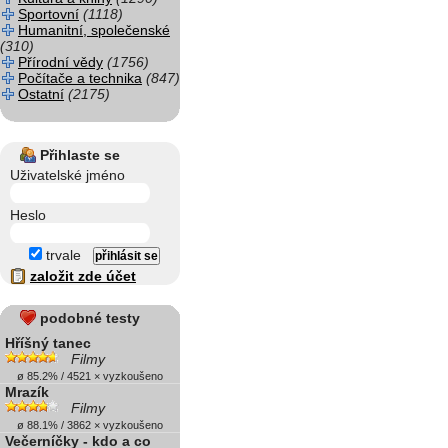
Sportovní
(1118)
Humanitní, společenské
(310)
Přírodní vědy
(1756)
Počítače a technika
(847)
Ostatní
(2175)
Přihlaste se
Uživatelské jméno
Heslo
trvale
založit zde účet
podobné testy
Hříšný tanec
Filmy
ø 85.2% / 4521 × vyzkoušeno
Mrazík
Filmy
ø 88.1% / 3862 × vyzkoušeno
Večerníčky - kdo a co