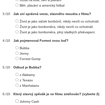
Jízda na kole, běh a plavání
Běh, plavání a americký fotbal
Jak zní správná verze, slavného moudra z filmu?
Život je jako sáček bonbónů, nikdy nevíš co ochutnáš.
Život je jako bonboniéra, nikdy nevíš co ochutnáš.
Život je jako bonboniéra, plný sladkých překvapení.
Jak pojmenoval Forrest svou loď?
Bubba
Jenny
Forrest Gump
Odkud je Bubba?
z Alabamy
z Texasu
z Manhatanu
Který slavný zpěvák je ve filmu zmiňován?
(vyberte 2)
Johnny Cash