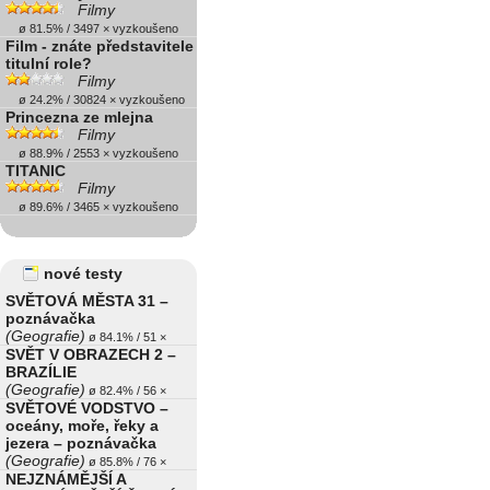
Filmy
ø 81.5% / 3497 × vyzkoušeno
Film - znáte představitele
titulní role?
Filmy
ø 24.2% / 30824 × vyzkoušeno
Princezna ze mlejna
Filmy
ø 88.9% / 2553 × vyzkoušeno
TITANIC
Filmy
ø 89.6% / 3465 × vyzkoušeno
nové testy
SVĚTOVÁ MĚSTA 31 –
poznávačka
(Geografie)
ø 84.1% / 51 ×
SVĚT V OBRAZECH 2 –
BRAZÍLIE
(Geografie)
ø 82.4% / 56 ×
SVĚTOVÉ VODSTVO –
oceány, moře, řeky a
jezera – poznávačka
(Geografie)
ø 85.8% / 76 ×
NEJZNÁMĚJŠÍ A