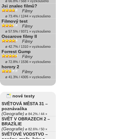
ø 66.8% / 568 × vyzkoušeno
Jsi znalec filmů?
Filmy
ø 73.4% / 1244 × vyzkoušeno
Filmový test
Filmy
ø 57.5% / 9371 × vyzkoušeno
Oscarove filmy II
Filmy
ø 42.7% / 1310 × vyzkoušeno
Forrest Gump
Filmy
ø 72.8% / 1536 × vyzkoušeno
horory 2
Filmy
ø 41.3% / 4305 × vyzkoušeno
nové testy
SVĚTOVÁ MĚSTA 31 –
poznávačka
(Geografie)
ø 84.2% / 44 ×
SVĚT V OBRAZECH 2 –
BRAZÍLIE
(Geografie)
ø 82.6% / 50 ×
SVĚTOVÉ VODSTVO –