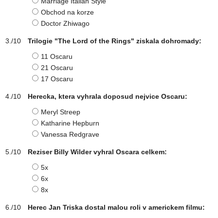
Marriage Italian Style
Obchod na korze
Doctor Zhiwago
Trilogie "The Lord of the Rings" ziskala dohromady:
11 Oscaru
21 Oscaru
17 Oscaru
Herecka, ktera vyhrala doposud nejvice Oscaru:
Meryl Streep
Katharine Hepburn
Vanessa Redgrave
Reziser Billy Wilder vyhral Oscara celkem:
5x
6x
8x
Herec Jan Triska dostal malou roli v americkem filmu: