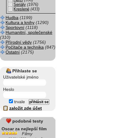
Herci
(336)
Seriály
(1976)
Kreslené
(433)
Hudba
(1199)
Kultura a knihy
(1290)
Sportovní
(1118)
Humanitní, společenské
(310)
Přírodní vědy
(1756)
Počítače a technika
(847)
Ostatní
(2175)
Přihlaste se
Uživatelské jméno
Heslo
trvale
založit zde účet
podobné testy
Oscar za nejlepší film
Filmy