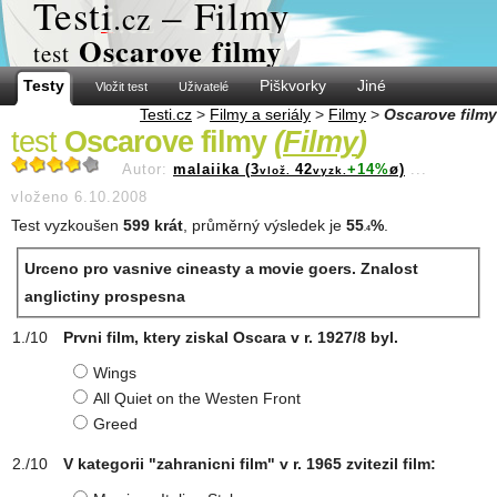
Test
i
– Filmy
.cz
Oscarove filmy
test
Testy
Piškvorky
Jiné
Vložit test
Uživatelé
Testi.cz
>
Filmy a seriály
>
Filmy
>
Oscarove filmy
test
Oscarove filmy
(
Filmy
)
Autor:
malaiika (3
42
+14%
ø)
...
vlož.
vyzk.
vloženo 6.10.2008
Test vyzkoušen
599 krát
, průměrný výsledek je
55
%
.
.4
Urceno pro vasnive cineasty a movie goers. Znalost
anglictiny prospesna
Prvni film, ktery ziskal Oscara v r. 1927/8 byl.
Wings
All Quiet on the Westen Front
Greed
V kategorii "zahranicni film" v r. 1965 zvitezil film: