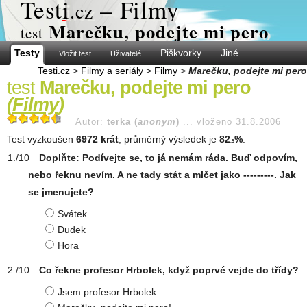
Test
i
– Filmy
.cz
Marečku, podejte mi pero
test
Testy
Piškvorky
Jiné
Vložit test
Uživatelé
Testi.cz
>
Filmy a seriály
>
Filmy
>
Marečku, podejte mi pero
test
Marečku, podejte mi pero
(
Filmy
)
Autor:
terka (
anonym
)
...
vloženo 31.8.2006
Test vyzkoušen
6972 krát
, průměrný výsledek je
82
%
.
.5
Doplňte: Podívejte se, to já nemám ráda. Buď odpovím,
nebo řeknu nevím. A ne tady stát a mlčet jako ---------. Jak
se jmenujete?
Svátek
Dudek
Hora
Co řekne profesor Hrbolek, když poprvé vejde do třídy?
Jsem profesor Hrbolek.