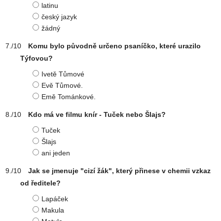
latinu
český jazyk
žádný
Komu bylo původně určeno psaníčko, které urazilo
Týfovou?
Ivetě Tůmové
Evě Tůmové.
Emě Tománkové.
Kdo má ve filmu knír - Tuček nebo Šlajs?
Tuček
Šlajs
ani jeden
Jak se jmenuje "cizí žák", který přinese v chemii vzkaz
od ředitele?
Lapáček
Makula