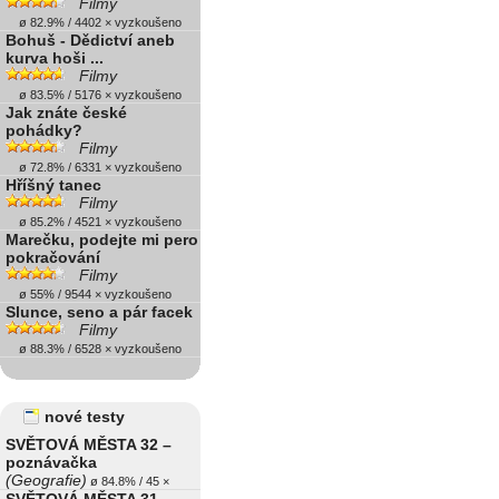
Filmy
ø 82.9% / 4402 × vyzkoušeno
Bohuš - Dědictví aneb
kurva hoši ...
Filmy
ø 83.5% / 5176 × vyzkoušeno
Jak znáte české
pohádky?
Filmy
ø 72.8% / 6331 × vyzkoušeno
Hříšný tanec
Filmy
ø 85.2% / 4521 × vyzkoušeno
Marečku, podejte mi pero
pokračování
Filmy
ø 55% / 9544 × vyzkoušeno
Slunce, seno a pár facek
Filmy
ø 88.3% / 6528 × vyzkoušeno
nové testy
SVĚTOVÁ MĚSTA 32 –
poznávačka
(Geografie)
ø 84.8% / 45 ×