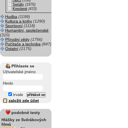
Herci
(336)
Seriály
(1976)
Kreslené
(433)
Hudba
(1199)
Kultura a knihy
(1290)
Sportovní
(1118)
Humanitní, společenské
(310)
Přírodní vědy
(1756)
Počítače a technika
(847)
Ostatní
(2175)
Přihlaste se
Uživatelské jméno
Heslo
trvale
založit zde účet
podobné testy
Hlášky ze Svěrákových
filmů