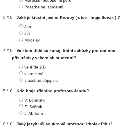
Marečku, podejte mi pero!
Posaďte se, studenti!
Jaké je křestní jméno Kroupy ( otce - hraje Sovák ) ?
Jan
Jiří
Miroslav
Ve které třídě se konají třídní schůzky pro rodinné
příslušníky večerních studentů?
ve třídě 2.B
v kreslírně
v učebně dějepisu
Kdo hraje třídního profesora Jandu?
V. Lohniský
Z. Svěrák
J. Abrhám
Jaký jazyk učí soukromě profesor Hrbolek Plhu?