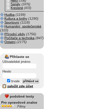
Herci
(336)
Seriály
(1976)
Kreslené
(433)
Hudba
(1199)
Kultura a knihy
(1290)
Sportovní
(1118)
Humanitní, společenské
(310)
Přírodní vědy
(1756)
Počítače a technika
(847)
Ostatní
(2175)
Přihlaste se
Uživatelské jméno
Heslo
trvale
založit zde účet
podobné testy
Pro opravdové znalce
Filmy