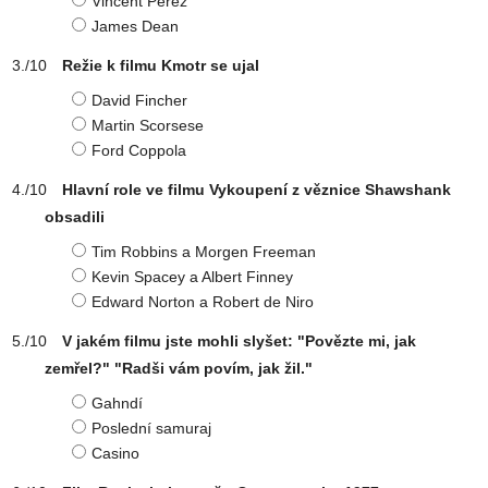
Vincent Perez
James Dean
Režie k filmu Kmotr se ujal
David Fincher
Martin Scorsese
Ford Coppola
Hlavní role ve filmu Vykoupení z věznice Shawshank
obsadili
Tim Robbins a Morgen Freeman
Kevin Spacey a Albert Finney
Edward Norton a Robert de Niro
V jakém filmu jste mohli slyšet: "Povězte mi, jak
zemřel?" "Radši vám povím, jak žil."
Gahndí
Poslední samuraj
Casino