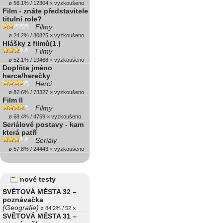
ø 56.1% / 12304 × vyzkoušeno
Film - znáte představitele
titulní role?
Filmy
ø 24.2% / 30825 × vyzkoušeno
Hlášky z filmů(1.)
Filmy
ø 52.1% / 19468 × vyzkoušeno
Doplňte jméno
herce/herečky
Herci
ø 82.6% / 73327 × vyzkoušeno
Film II
Filmy
ø 68.4% / 4759 × vyzkoušeno
Seriálové postavy - kam
která patří
Seriály
ø 57.8% / 24443 × vyzkoušeno
nové testy
SVĚTOVÁ MĚSTA 32 –
poznávačka
(Geografie)
ø 84.2% / 52 ×
SVĚTOVÁ MĚSTA 31 –