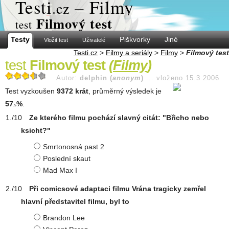
Test
i
– Filmy
.cz
Filmový test
test
Testy
Piškvorky
Jiné
Vložit test
Uživatelé
Testi.cz
>
Filmy a seriály
>
Filmy
>
Filmový test
test
Filmový test
(
Filmy
)
Autor:
delphin (
anonym
)
...
vloženo 15.3.2006
Test vyzkoušen
9372 krát
, průměrný výsledek je
57
%
.
.5
Ze kterého filmu pochází slavný citát: "Břicho nebo
ksicht?"
Smrtonosná past 2
Poslední skaut
Mad Max I
Při comicsové adaptaci filmu Vrána tragicky zemřel
hlavní představitel filmu, byl to
Brandon Lee