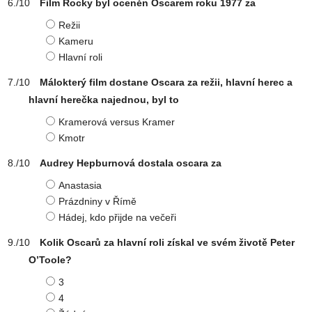
Film Rocky byl oceněn Oscarem roku 1977 za
Režii
Kameru
Hlavní roli
Málokterý film dostane Oscara za režii, hlavní herec a
hlavní herečka najednou, byl to
Kramerová versus Kramer
Kmotr
Audrey Hepburnová dostala oscara za
Anastasia
Prázdniny v Římě
Hádej, kdo přijde na večeři
Kolik Oscarů za hlavní roli získal ve svém životě Peter
O’Toole?
3
4