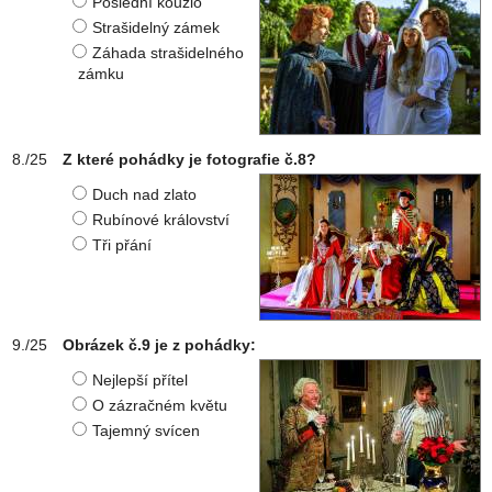
Poslední kouzlo
Strašidelný zámek
Záhada strašidelného
zámku
Z které pohádky je fotografie č.8?
Duch nad zlato
Rubínové království
Tři přání
Obrázek č.9 je z pohádky:
Nejlepší přítel
O zázračném květu
Tajemný svícen