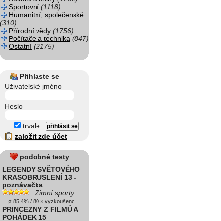
Sportovní
(1118)
Humanitní, společenské
(310)
Přírodní vědy
(1756)
Počítače a technika
(847)
Ostatní
(2175)
Přihlaste se
Uživatelské jméno
Heslo
trvale
založit zde účet
podobné testy
LEGENDY SVĚTOVÉHO
KRASOBRUSLENÍ 13 -
poznávačka
Zimní sporty
ø 85.4% / 80 × vyzkoušeno
PRINCEZNY Z FILMŮ A
POHÁDEK 15