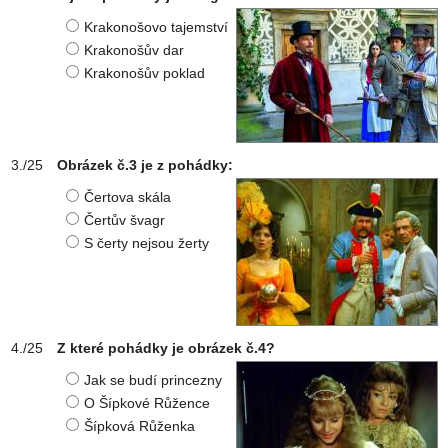
Krakonošovo tajemství
Krakonošův dar
Krakonošův poklad
Obrázek č.3 je z pohádky:
Čertova skála
Čertův švagr
S čerty nejsou žerty
Z které pohádky je obrázek č.4?
Jak se budí princezny
O Šípkové Růžence
Šípková Růženka