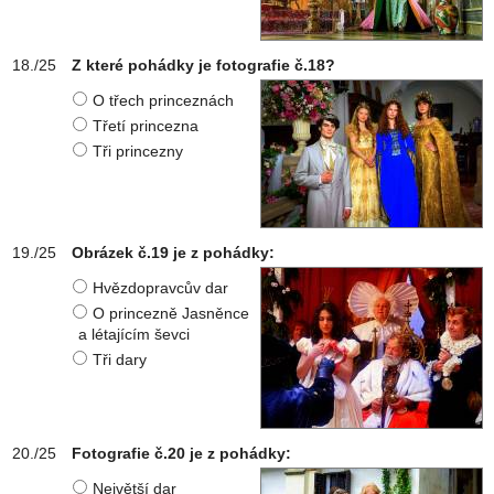
Z které pohádky je fotografie č.18?
O třech princeznách
Třetí princezna
Tři princezny
Obrázek č.19 je z pohádky:
Hvězdopravcův dar
O princezně Jasněnce
a létajícím ševci
Tři dary
Fotografie č.20 je z pohádky:
Největší dar