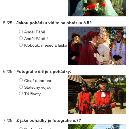
Jakou pohádku vidíte na obrázku č.5?
Anděl Páně
Anděl Páně 2
Klobouk, měšec a láska
Fotografie č.6 je z pohádky:
Císař a tambor
Statečný voják
Tři životy
Z jaké pohádky je fotografie č.7?