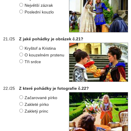
Největší zázrak
Poslední kouzlo
Z jaké pohádky je obrázek č.21?
Kryštof a Kristina
O kouzelném prstenu
Tři srdce
Z které pohádky je fotografie č.22?
Začarované pírko
Zakleté pírko
Zakletý princ