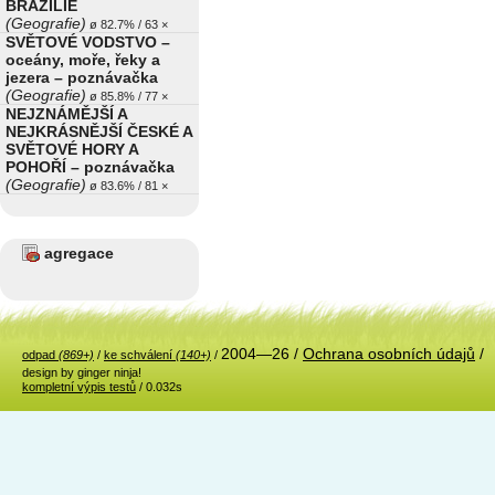
BRAZÍLIE
(Geografie)
ø 82.7% / 63 ×
SVĚTOVÉ VODSTVO –
oceány, moře, řeky a
jezera – poznávačka
(Geografie)
ø 85.8% / 77 ×
NEJZNÁMĚJŠÍ A
NEJKRÁSNĚJŠÍ ČESKÉ A
SVĚTOVÉ HORY A
POHOŘÍ – poznávačka
(Geografie)
ø 83.6% / 81 ×
agregace
2004—26 /
Ochrana osobních údajů
/
odpad
(869+)
/
ke schválení
(140+)
/
design by ginger ninja!
kompletní výpis testů
/ 0.032s