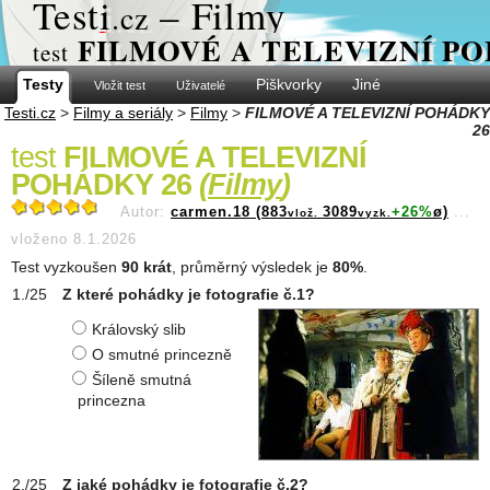
Test
i
– Filmy
.cz
FILMOVÉ A TELEVIZNÍ PO
test
Testy
Piškvorky
Jiné
Vložit test
Uživatelé
Testi.cz
>
Filmy a seriály
>
Filmy
>
FILMOVÉ A TELEVIZNÍ POHÁDKY
26
test
FILMOVÉ A TELEVIZNÍ
POHÁDKY 26
(
Filmy
)
Autor:
carmen.18 (883
3089
+26%
ø)
...
vlož.
vyzk.
vloženo 8.1.2026
Test vyzkoušen
90 krát
, průměrný výsledek je
80%
.
Z které pohádky je fotografie č.1?
Královský slib
O smutné princezně
Šíleně smutná
princezna
Z jaké pohádky je fotografie č.2?