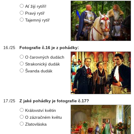
Ať žijí rytíři!
Pravý rytíř
Tajemný rytíř
Fotografie č.16 je z pohádky:
O čarovných dudách
Strakonický dudák
Švanda dudák
Z jaké pohádky je fotografie č.17?
Království květin
O zázračném květu
Zlatovláska