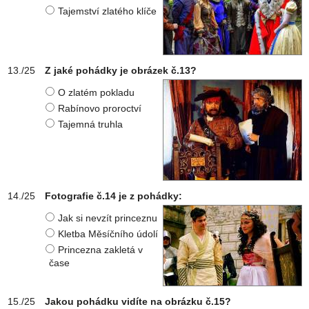
Tajemství zlatého klíče
Z jaké pohádky je obrázek č.13?
O zlatém pokladu
Rabínovo proroctví
Tajemná truhla
Fotografie č.14 je z pohádky:
Jak si nevzít princeznu
Kletba Měsíčního údolí
Princezna zakletá v
čase
Jakou pohádku vidíte na obrázku č.15?