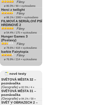
Filmy
ø 80.3% / 90 × vyzkoušeno
Herci z twilight
Filmy
ø 86.1% / 2083 × vyzkoušeno
FILMOVÍ A SERIÁLOVÍ PSÍ
HRDINOVÉ 2
Filmy
ø 54.4% / 175 × vyzkoušeno
Hunger Games 3
(Postavy)
Filmy
ø 78.6% / 418 × vyzkoušeno
barbie Fairytopia
Filmy
ø 76.9% / 214 × vyzkoušeno
nové testy
SVĚTOVÁ MĚSTA 32 –
poznávačka
(Geografie)
ø 82.5% / 4 ×
SVĚTOVÁ MĚSTA 31 –
poznávačka
(Geografie)
ø 84.1% / 58 ×
SVĚT V OBRAZECH 2 –