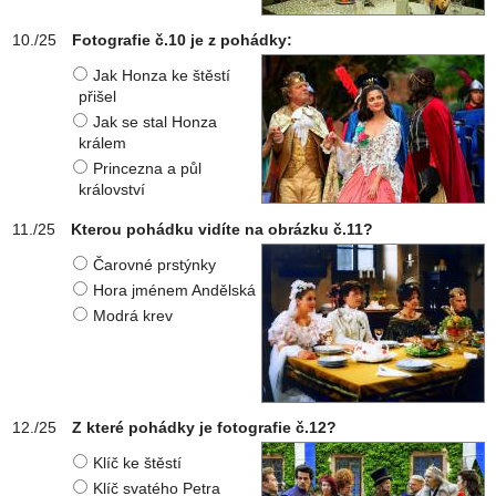
Fotografie č.10 je z pohádky:
Jak Honza ke štěstí
přišel
Jak se stal Honza
králem
Princezna a půl
království
Kterou pohádku vidíte na obrázku č.11?
Čarovné prstýnky
Hora jménem Andělská
Modrá krev
Z které pohádky je fotografie č.12?
Klíč ke štěstí
Klíč svatého Petra