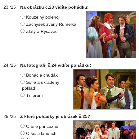
Na obrázku č.23 vidíte pohádku:
Kouzelný bolehoj
Zachýsek zvaný Rumělka
Zlatý a Ryšavec
Na fotografii č.24 vidíte pohádku:
Boháč a chudák
Sofie a ukradený
poklad
Tři přání
Z které pohádky je obrázek č.25?
O bílé princezně
O šesti labutích