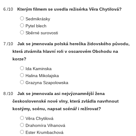
Kterým filmem se uvedla režisérka Věra Chytilová?
Sedmikrásky
Pytel blech
Sběrné surovosti
Jak se jmenovala polská herečka židovského původu,
která ztvárnila hlavní roli v oscarovém Obchodu na
korze?
Ida Kaminska
Halina Mikolajska
Grazyna Szapolowska
Jak se jmenovala asi nejvýznamnější žena
československé nové vlny, která zvládla navrhnout
kostýmy, scénu, napsat scénář i režírovat?
Věra Chytilová
Drahomíra Vihanová
Ester Krumbachová