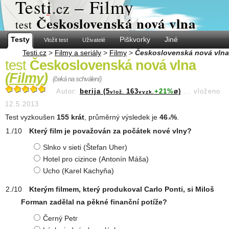
Test
i
– Filmy
.cz
Československá nová vlna
test
Testy
Piškvorky
Jiné
Vložit test
Uživatelé
Testi.cz
>
Filmy a seriály
>
Filmy
>
Československá nová vlna
test
Československá nová vlna
(
Filmy
)
(čeká na schválení)
Autor:
berija (5
163
+21%
ø)
...
vloženo
vlož.
vyzk.
12.5.2013
Test vyzkoušen
155 krát
, průměrný výsledek je
46
%
.
.4
Který film je považován za počátek nové vlny?
Slnko v sieti (Štefan Uher)
Hotel pro cizince (Antonín Máša)
Ucho (Karel Kachyňa)
Kterým filmem, který produkoval Carlo Ponti, si Miloš
Forman zadělal na pěkné finanční potíže?
Černý Petr