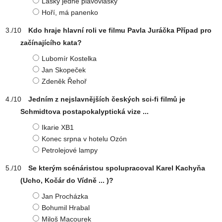
Lásky jedné plavovlásky
Hoří, má panenko
Kdo hraje hlavní roli ve filmu Pavla Juráčka Případ pro
začínajícího kata?
Lubomír Kostelka
Jan Skopeček
Zdeněk Řehoř
Jedním z nejslavnějších českých sci-fi filmů je
Schmidtova postapokalyptická vize ...
Ikarie XB1
Konec srpna v hotelu Ozón
Petrolejové lampy
Se kterým scénáristou spolupracoval Karel Kachyňa
(Ucho, Kočár do Vídně ... )?
Jan Procházka
Bohumil Hrabal
Miloš Macourek