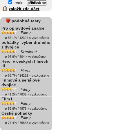
trvale
založit zde účet
podobné testy
Pro opravdové znalce
Filmy
ø 56.1% / 12304 × vyzkoušeno
pohádky- vyber druhého
z dvojice
Kreslené
ø 97.9% / 804 × vyzkoušeno
Herci v českých filmech
III
Herci
ø 65.7% / 14222 × vyzkoušeno
Filmové a seriálové
dvojice
Filmy
ø 41.2% / 7832 × vyzkoušeno
Film I
Filmy
ø 59.6% / 4878 × vyzkoušeno
České pohádky
Filmy
ø 77.4% / 75568 × vyzkoušeno