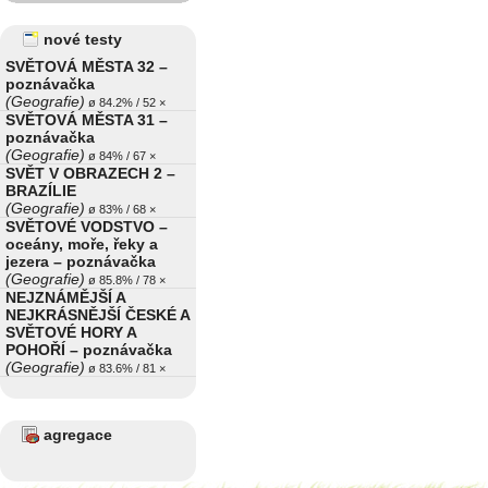
nové testy
SVĚTOVÁ MĚSTA 32 –
poznávačka
(Geografie)
ø 84.2% / 52 ×
SVĚTOVÁ MĚSTA 31 –
poznávačka
(Geografie)
ø 84% / 67 ×
SVĚT V OBRAZECH 2 –
BRAZÍLIE
(Geografie)
ø 83% / 68 ×
SVĚTOVÉ VODSTVO –
oceány, moře, řeky a
jezera – poznávačka
(Geografie)
ø 85.8% / 78 ×
NEJZNÁMĚJŠÍ A
NEJKRÁSNĚJŠÍ ČESKÉ A
SVĚTOVÉ HORY A
POHOŘÍ – poznávačka
(Geografie)
ø 83.6% / 81 ×
agregace