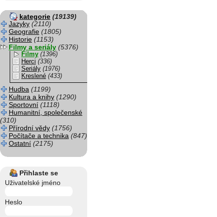
kategorie
(19139)
Jazyky
(2110)
Geografie
(1805)
Historie
(1153)
Filmy a seriály
(5376)
Filmy
(1396)
Herci
(336)
Seriály
(1976)
Kreslené
(433)
Hudba
(1199)
Kultura a knihy
(1290)
Sportovní
(1118)
Humanitní, společenské
(310)
Přírodní vědy
(1756)
Počítače a technika
(847)
Ostatní
(2175)
Přihlaste se
Uživatelské jméno
Heslo