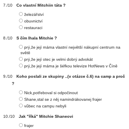
Co vlastní Mitchiin táta ?
železářství
obuvnictví
restauraci
S čím lhala Mitchie ?
prý,že její máma vlastní největší nákupní centrum na
světě
prý,že její otec je velmi dobrý advokát
prý,že její máma je šéfkou televize HotNews v Číně
Koho poslali ze skupiny ..(v otázce č.6) na camp a proč
?
Nick,potřeboval si odpočinout
Shane,stal se z něj namindrákovanej frajer
vůbec na campu nebyli
Jak "říká" Mitchie Shaneovi
frajer