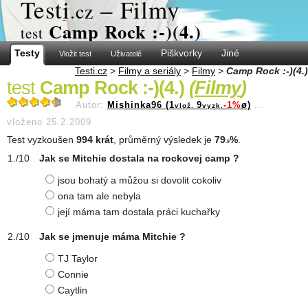
Test
i
– Filmy
.cz
Camp Rock :-)(4.)
test
Testy
Piškvorky
Jiné
Vložit test
Uživatelé
Testi.cz
>
Filmy a seriály
>
Filmy
>
Camp Rock :-)(4.)
test
Camp Rock :-)(4.)
(
Filmy
)
Autor:
Mishinka96 (1
9
-1%
ø)
...
vlož.
vyzk.
vloženo 25.2.2009
Test vyzkoušen
994 krát
, průměrný výsledek je
79
%
.
.9
Jak se Mitchie dostala na rockovej camp ?
jsou bohatý a můžou si dovolit cokoliv
ona tam ale nebyla
její máma tam dostala práci kuchařky
Jak se jmenuje máma Mitchie ?
TJ Taylor
Connie
Caytlin