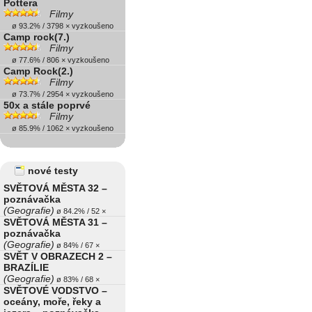
Pottera
Filmy
ø 93.2% / 3798 × vyzkoušeno
Camp rock(7.)
Filmy
ø 77.6% / 806 × vyzkoušeno
Camp Rock(2.)
Filmy
ø 73.7% / 2954 × vyzkoušeno
50x a stále poprvé
Filmy
ø 85.9% / 1062 × vyzkoušeno
nové testy
SVĚTOVÁ MĚSTA 32 –
poznávačka
(Geografie)
ø 84.2% / 52 ×
SVĚTOVÁ MĚSTA 31 –
poznávačka
(Geografie)
ø 84% / 67 ×
SVĚT V OBRAZECH 2 –
BRAZÍLIE
(Geografie)
ø 83% / 68 ×
SVĚTOVÉ VODSTVO –
oceány, moře, řeky a