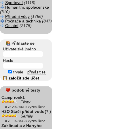
Sportovní
(1118)
Humanitní, společenské
(310)
Přírodní vědy
(1756)
Počítače a technika
(847)
Ostatní
(2175)
Přihlaste se
Uživatelské jméno
Heslo
trvale
založit zde účet
podobné testy
Camp rock1
Filmy
ø 75.2% / 661 × vyzkoušeno
H2O Stačí přidat vodu(7.)
Seriály
ø 75.1% / 836 × vyzkoušeno
Zaklínadla z Harryho