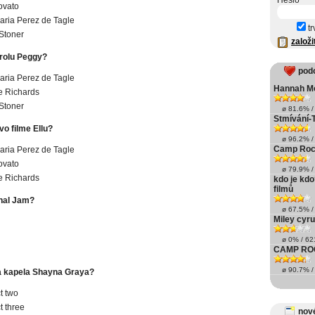
Heslo
ovato
ria Perez de Tagle
tr
Stoner
založi
 rolu Peggy?
pod
ria Perez de Tagle
Hannah Mo
e Richards
Stoner
ø 81.6% / 
Stmívání-T
vo filme Ellu?
ø 96.2% / 
Camp Rock 
ria Perez de Tagle
ovato
ø 79.9% / 
e Richards
kdo je kdo
filmů
inal Jam?
ø 67.5% / 
Miley cyr
ø 0% / 621
CAMP RO
ø 90.7% / 
a kapela Shayna Graya?
t two
 three
nové