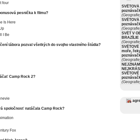
 four
SVĚTOVÁ 
poznávač
bonusová pesnička k filmu?
(Geografie
SVĚTOVÁ 
e Is Here
poznávač
 Up
(Geografie
SVĚT V O
l I Be
BRAZÍLIE
(Geografie
čení tábora pozval všetkých do svojho vlastného štúdia?
SVĚTOVÉ 
moře, řeky
poznávač
(Geografie
NEJZNÁM
NEJKRÁS
SVĚTOVÉ 
táčať Camp Rock 2?
poznávač
(Geografie
 nevie
agr
ová spoločnosť natáčala Camp Rock?
nimation
ntury Fox