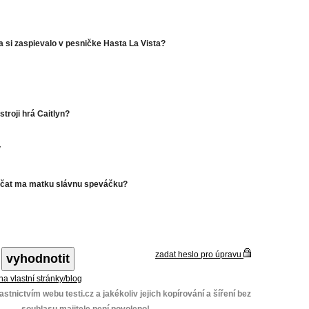
a si zaspievalo v pesničke Hasta La Vista?
troji hrá Caitlyn?
y
včat ma matku slávnu speváčku?
zadat heslo pro úpravu
 na vlastní stránky/blog
stnictvím webu testi.cz a jakékoliv jejich kopírování a šíření bez