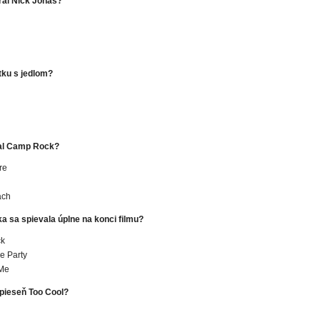
ral Nick Jonas?
itku s jedlom?
al Camp Rock?
re
ách
a sa spievala úplne na konci filmu?
k
he Party
 Me
 pieseň Too Cool?