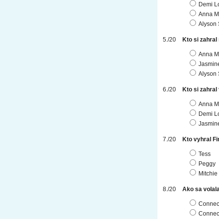
Demi L
Anna Ma
Alyson 
Kto si zahral
Anna Ma
Jasmin
Alyson 
Kto si zahral 
Anna Ma
Demi L
Jasmin
Kto vyhral F
Tess
Peggy
Mitchie
Ako sa volal
Connec
Connect