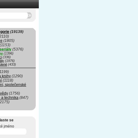
gorie
(19139)
2110)
ie
(1805)
(1153)
seriály
(5376)
my
(1396)
ci
(336)
ály
(1976)
slené
(433)
1199)
a knihy
(1290)
ní
(1118)
ní, společenské
 vědy
(1756)
 a technika
(847)
(2175)
laste se
ké jméno