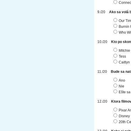
Connect
Ako sa volá 
Our Tim
Burnin
Who Wil
Kto po skon
Mitchie
Tess
Caitlyn
Bude sa na
Ano
Nie
Ešte sa
Ktora film
Pixar A
Disney
20th Ce