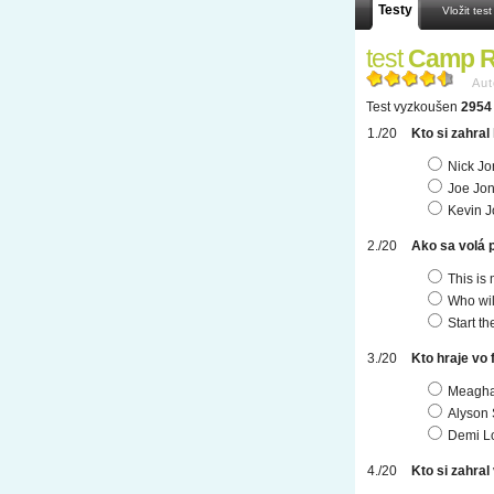
Testy
Vložit test
test
Camp R
Aut
Test vyzkoušen
2954 
Kto si zahra
Nick Jo
Joe Jo
Kevin 
Ako sa volá 
This is
Who wil
Start th
Kto hraje vo 
Meaghan
Alyson 
Demi L
Kto si zahral