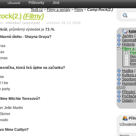
Piškvorky
Jiné
Uživatelé
Testi.cz
>
Filmy a seriály
>
Filmy
>
Camp Rock(2.)
ock(2.)
(
Filmy
)
or:
vikinka7 (
anonym
)
...
vloženo 28.12.2008
krát
, průměrný výsledek je
73
%
.
.7
kate
Jazyky
(
l hlavnú úlohu - Shayna Graya?
Geograf
Historie
nas
Filmy a 
nas
Fil
Her
Jonas
Seri
Kre
pesnička, ktorá hrá úplne na začiatku?
Hudba
(
Kultura 
 me
Sportov
l I be
Humanit
(310)
e party
Přírodní
Počítače
filme Mitchie Toresovú?
Ostatní
 Jette Martin
Stoner
Přih
ovato
Uživatels
 vo filme Caitlyn?