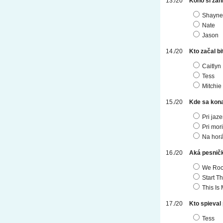
Koho si zah
Shayne
Nate
Jason
Kto začal b
Caitlyn
Tess
Mitchie
Kde sa kon
Pri jaze
Pri mori
Na hor
Aká pesničk
We Roc
Start T
This Is
Kto spieval
Tess