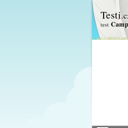
Test
i
.c
Camp
test