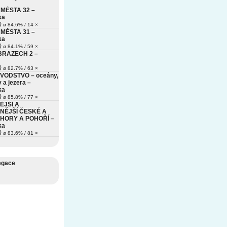
MĚSTA 32 –
ka
)
ø 84.6% / 14 ×
MĚSTA 31 –
ka
)
ø 84.1% / 59 ×
BRAZECH 2 –
)
ø 82.7% / 63 ×
VODSTVO – oceány,
 a jezera –
ka
)
ø 85.8% / 77 ×
ĚJŠÍ A
NĚJŠÍ ČESKÉ A
HORY A POHOŘÍ –
ka
)
ø 83.6% / 81 ×
egace