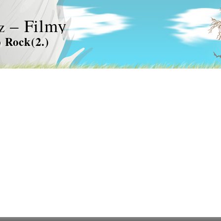
– Filmy
z
 Rock(2.)