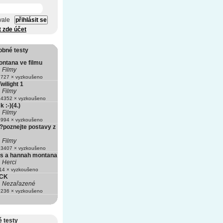
vale
t zde účet
obné testy
ntana ve filmu
Filmy
727 × vyzkoušeno
wilight 1
Filmy
4352 × vyzkoušeno
:-)(4.)
Filmy
994 × vyzkoušeno
?poznejte postavy z
Filmy
3407 × vyzkoušeno
us a hannah montana
Herci
4 × vyzkoušeno
CK
Nezařazené
236 × vyzkoušeno
 testy