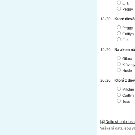
Ella
Peggy
Ktoré dievč
Peggy
Caitlyn
Ella
Na akom nás
Gitara
Kláves
Husle
Ktorá z die
Mitchie
Caitlyn
Tess
Dejte si tento test
Veškerá data jsou vla