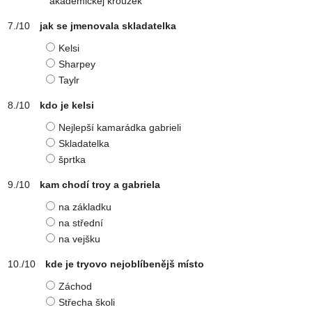
akademickej kroužek
jak se jmenovala skladatelka
Kelsi
Sharpey
Taylr
kdo je kelsi
Nejlepší kamarádka gabrieli
Skladatelka
šprtka
kam chodí troy a gabriela
na základku
na střední
na vejšku
kde je tryovo nejoblíbenějš místo
Záchod
Střecha školi