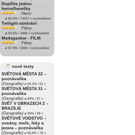
Doplňte jméno
herce/herečky
Herci
ø 82.6% / 73327 × vyzkoušeno
Twilight-stmívání
Filmy
ø 93.6% / 1868 × vyzkoušeno
Madagaskar - FILM
Filmy
ø 57.9% / 1946 × vyzkoušeno
nové testy
SVĚTOVÁ MĚSTA 32 –
poznávačka
(Geografie)
ø 84.2% / 52 ×
SVĚTOVÁ MĚSTA 31 –
poznávačka
(Geografie)
ø 84% / 67 ×
SVĚT V OBRAZECH 2 –
BRAZÍLIE
(Geografie)
ø 83% / 68 ×
SVĚTOVÉ VODSTVO –
oceány, moře, řeky a
jezera – poznávačka
(Geografie)
ø 85.8% / 78 ×