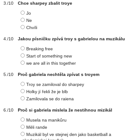
Chce sharpey zbalit troye
Jo
Ne
Chvíli
Jakou písničku zpívá troy s gabrielou na muzikálu
Breaking free
Start of something new
we are all in this together
Proč gabriela nechtěla zpívat s troyem
Troy se zamiloval do sharpey
Holky jí řekli že je blb
Zamilovala se do raiena
Proč si gabriela mislela že nestihnou mizikál
Musela na manikůru
Měli rande
Muzikál byl ve stejnej den jako basketball a