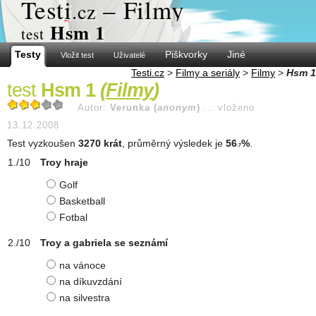
Test
i
– Filmy
.cz
Hsm 1
test
Testy
Piškvorky
Jiné
Vložit test
Uživatelé
Testi.cz
>
Filmy a seriály
>
Filmy
>
Hsm 1
test
Hsm 1
(
Filmy
)
Autor:
Verunka (
anonym
)
...
vloženo
13.12.2008
Test vyzkoušen
3270 krát
, průměrný výsledek je
56
%
.
.7
Troy hraje
Golf
Basketball
Fotbal
Troy a gabriela se seznámí
na vánoce
na díkuvzdání
na silvestra