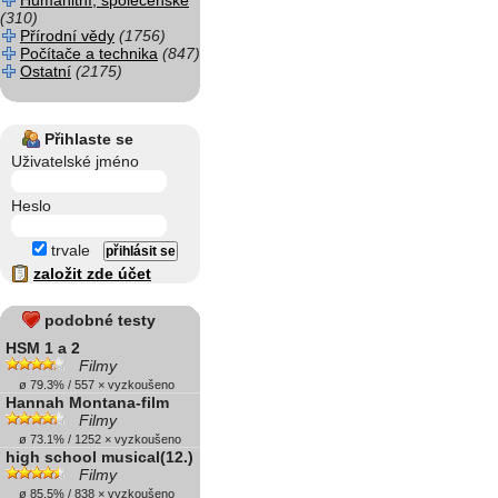
Humanitní, společenské
(310)
Přírodní vědy
(1756)
Počítače a technika
(847)
Ostatní
(2175)
Přihlaste se
Uživatelské jméno
Heslo
trvale
založit zde účet
podobné testy
HSM 1 a 2
Filmy
ø 79.3% / 557 × vyzkoušeno
Hannah Montana-film
Filmy
ø 73.1% / 1252 × vyzkoušeno
high school musical(12.)
Filmy
ø 85.5% / 838 × vyzkoušeno