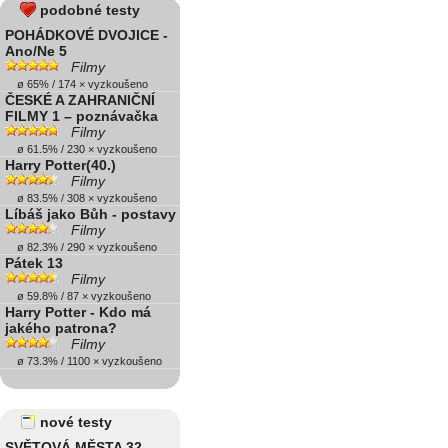
podobné testy
POHÁDKOVÉ DVOJICE -
Ano/Ne 5
Filmy
ø 65% / 174 × vyzkoušeno
ČESKÉ A ZAHRANIČNÍ
FILMY 1 – poznávačka
Filmy
ø 61.5% / 230 × vyzkoušeno
Harry Potter(40.)
Filmy
ø 83.5% / 308 × vyzkoušeno
Líbáš jako Bůh - postavy
Filmy
ø 82.3% / 290 × vyzkoušeno
Pátek 13
Filmy
ø 59.8% / 87 × vyzkoušeno
Harry Potter - Kdo má
jakého patrona?
Filmy
ø 73.3% / 1100 × vyzkoušeno
nové testy
SVĚTOVÁ MĚSTA 32 –