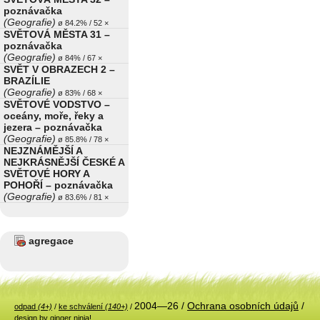
poznávačka
(Geografie)
ø 84.2% / 52 ×
SVĚTOVÁ MĚSTA 31 –
poznávačka
(Geografie)
ø 84% / 67 ×
SVĚT V OBRAZECH 2 –
BRAZÍLIE
(Geografie)
ø 83% / 68 ×
SVĚTOVÉ VODSTVO –
oceány, moře, řeky a
jezera – poznávačka
(Geografie)
ø 85.8% / 78 ×
NEJZNÁMĚJŠÍ A
NEJKRÁSNĚJŠÍ ČESKÉ A
SVĚTOVÉ HORY A
POHOŘÍ – poznávačka
(Geografie)
ø 83.6% / 81 ×
agregace
2004—26 /
Ochrana osobních údajů
/
odpad
(4+)
/
ke schválení
(140+)
/
design by ginger ninja!