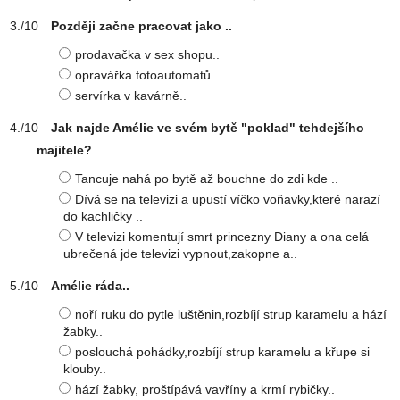
Později začne pracovat jako ..
prodavačka v sex shopu..
opravářka fotoautomatů..
servírka v kavárně..
Jak najde Amélie ve svém bytě "poklad" tehdejšího
majitele?
Tancuje nahá po bytě až bouchne do zdi kde ..
Dívá se na televizi a upustí víčko voňavky,které narazí
do kachličky ..
V televizi komentují smrt princezny Diany a ona celá
ubrečená jde televizi vypnout,zakopne a..
Amélie ráda..
noří ruku do pytle luštěnin,rozbíjí strup karamelu a hází
žabky..
poslouchá pohádky,rozbíjí strup karamelu a křupe si
klouby..
hází žabky, proštípává vavříny a krmí rybičky..