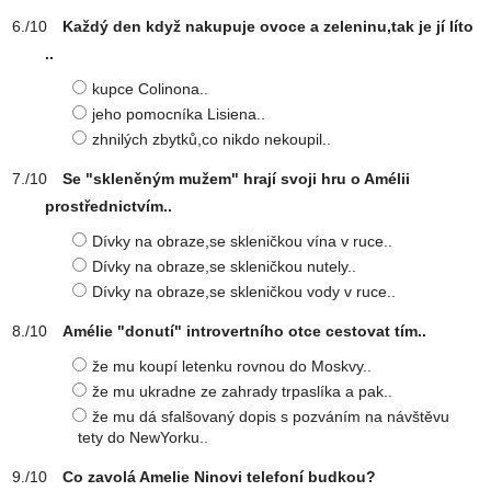
Každý den když nakupuje ovoce a zeleninu,tak je jí líto
..
kupce Colinona..
jeho pomocníka Lisiena..
zhnilých zbytků,co nikdo nekoupil..
Se "skleněným mužem" hrají svoji hru o Amélii
prostřednictvím..
Dívky na obraze,se skleničkou vína v ruce..
Dívky na obraze,se skleničkou nutely..
Dívky na obraze,se skleničkou vody v ruce..
Amélie "donutí" introvertního otce cestovat tím..
že mu koupí letenku rovnou do Moskvy..
že mu ukradne ze zahrady trpaslíka a pak..
že mu dá sfalšovaný dopis s pozváním na návštěvu
tety do NewYorku..
Co zavolá Amelie Ninovi telefoní budkou?