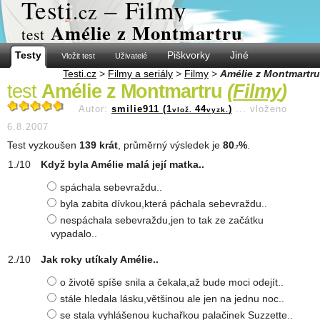
Test
i
– Filmy
.cz
Amélie z Montmartru
test
Testy
Piškvorky
Jiné
Vložit test
Uživatelé
Testi.cz
>
Filmy a seriály
>
Filmy
>
Amélie z Montmartru
test
Amélie z Montmartru
(
Filmy
)
Autor:
smilie911 (1
44
)
...
vloženo
vlož.
vyzk.
6.8.2007
Test vyzkoušen
139 krát
, průměrný výsledek je
80
%
.
.7
Když byla Amélie malá její matka..
spáchala sebevraždu..
byla zabita dívkou,která páchala sebevraždu..
nespáchala sebevraždu,jen to tak ze začátku
vypadalo..
Jak roky utíkaly Amélie..
o životě spíše snila a čekala,až bude moci odejít..
stále hledala lásku,většinou ale jen na jednu noc..
se stala vyhlášenou kuchařkou palačinek Suzzette..