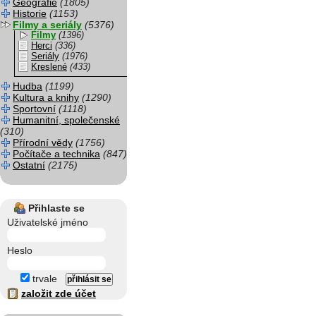
Geografie
(1805)
Historie
(1153)
Filmy a seriály
(5376)
Filmy
(1396)
Herci
(336)
Seriály
(1976)
Kreslené
(433)
Hudba
(1199)
Kultura a knihy
(1290)
Sportovní
(1118)
Humanitní, společenské
(310)
Přírodní vědy
(1756)
Počítače a technika
(847)
Ostatní
(2175)
Přihlaste se
Uživatelské jméno
Heslo
trvale
založit zde účet