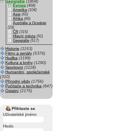
Geografie
(1804)
Evropa
(458)
Amerika
(104)
Asie
(65)
Afrika
(66)
Austrálie a Oceánie
(19)
ČR
(315)
Hlavní města
(91)
Geografie
(517)
Historie
(1153)
Filmy a seriály
(5376)
Hudba
(1199)
Kultura a knihy
(1290)
Sportovní
(1118)
Humanitní, společenské
(310)
Přírodní vědy
(1756)
Počítače a technika
(847)
Ostatní
(2175)
Přihlaste se
Uživatelské jméno
Heslo