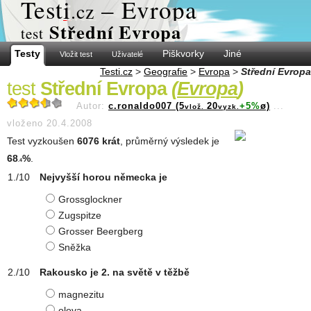
Test
i
– Evropa
.cz
Střední Evropa
test
Testy
Piškvorky
Jiné
Vložit test
Uživatelé
Testi.cz
>
Geografie
>
Evropa
>
Střední Evropa
test
Střední Evropa
(
Evropa
)
Autor:
c.ronaldo007 (5
20
+5%
ø)
...
vlož.
vyzk.
vloženo 20.4.2008
Test vyzkoušen
6076 krát
, průměrný výsledek je
68
%
.
.4
Nejvyšší horou německa je
Grossglockner
Zugspitze
Grosser Beergberg
Sněžka
Rakousko je 2. na světě v těžbě
magnezitu
olova