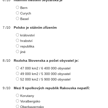
Hlavním městem Švýcarska je
Bern
Curych
Basel
Polsko je státním zřízením
království
hrabství
republika
jiné
Rozloha Slovenska a počet obyvatel je:
47 000 km2 / 6 400 000 obyvatel
49 000 km2 / 5 300 000 obyvatel
52 000 km2 / 5 900 000 obyvatel
Mezi 9 spolkových republik Rakouska nepatří:
Korutany
Voralbergsko
Oberbayernsko