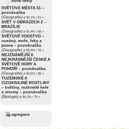
nové testy
SVĚTOVÁ MĚSTA 31 –
poznávačka
(Geografie)
ø 84.1% / 51 ×
SVĚT V OBRAZECH 2 –
BRAZÍLIE
(Geografie)
ø 82.4% / 56 ×
SVĚTOVÉ VODSTVO –
oceány, moře, řeky a
jezera – poznávačka
(Geografie)
ø 85.8% / 76 ×
NEJZNÁMĚJŠÍ A
NEJKRÁSNĚJŠÍ ČESKÉ A
SVĚTOVÉ HORY A
POHOŘÍ – poznávačka
(Geografie)
ø 83.6% / 80 ×
TUZEMSKÉ A
CIZOKRAJNÉ ROSTLINY
– květiny, rozkvetlé keře
a stromy – poznávačka
(Biologie)
ø 84.2% / 79 ×
agregace