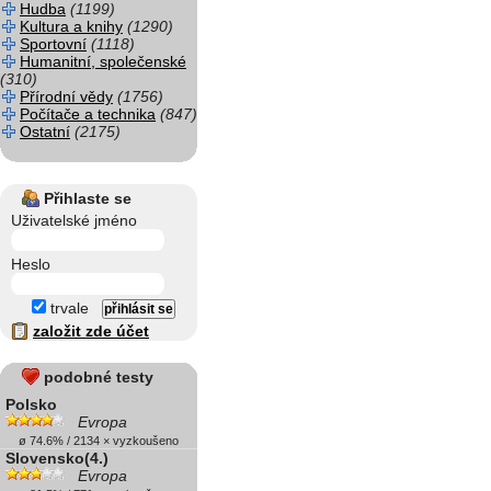
Hudba
(1199)
Kultura a knihy
(1290)
Sportovní
(1118)
Humanitní, společenské
(310)
Přírodní vědy
(1756)
Počítače a technika
(847)
Ostatní
(2175)
Přihlaste se
Uživatelské jméno
Heslo
trvale
založit zde účet
podobné testy
Polsko
Evropa
ø 74.6% / 2134 × vyzkoušeno
Slovensko(4.)
Evropa