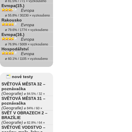
ø 81.5% / 771 × vyzkoušeno
Evropa(15.)
Evropa
ø 55.8% / 30230 × vyzkoušeno
Rakousko
Evropa
ø 79.6% / 1774 × vyzkoušeno
Evropa(16.)
Evropa
ø 76.9% / 5009 × vyzkoušeno
Hospodářství
Evropa
ø 60.1% / 1105 × vyzkoušeno
nové testy
SVĚTOVÁ MĚSTA 32 –
poznávačka
(Geografie)
ø 84.5% / 32 ×
SVĚTOVÁ MĚSTA 31 –
poznávačka
(Geografie)
ø 84% / 60 ×
SVĚT V OBRAZECH 2 –
BRAZÍLIE
(Geografie)
ø 82.8% / 64 ×
SVĚTOVÉ VODSTVO –