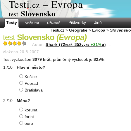
Test
i
– Evropa
.cz
Slovensko
test
Testy
Piškvorky
Jiné
Vložit test
Uživatelé
Testi.cz
>
Geografie
>
Evropa
>
Slovensko
test
Slovensko
(
Evropa
)
Autor:
Shark (72
352
+21%
ø)
...
vlož.
vyzk.
vloženo 20.8.2007
Test vyzkoušen
3079 krát
, průměrný výsledek je
82
%
.
.6
Hlavní město?
Košice
Poprad
Bratislava
Měna?
koruna
forint
euro