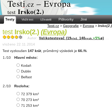
Test
i
– Evropa
.cz
Irsko(2.)
test
Testy
Piškvorky
Jiné
Vložit test
Uživatelé
Testi.cz
>
Geografie
>
Evropa
>
Irsko(2.)
test
Irsko(2.)
(
Evropa
)
Autor:
Velikotestovač (19
140
+5%
ø)
...
vlož.
vyzk.
vloženo 22.11.2014
Test vyzkoušen
147 krát
, průměrný výsledek je
66
%
.
.2
Hlavní město:
Kodaň
Dublin
Belfast
Rozloha:
72 379 km²
70 273 km²
71 253 km²