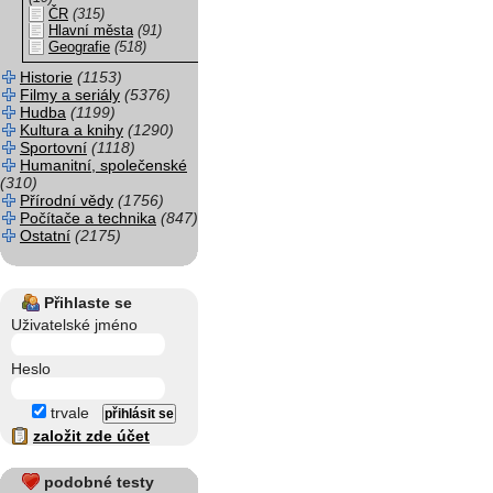
ČR
(315)
Hlavní města
(91)
Geografie
(518)
Historie
(1153)
Filmy a seriály
(5376)
Hudba
(1199)
Kultura a knihy
(1290)
Sportovní
(1118)
Humanitní, společenské
(310)
Přírodní vědy
(1756)
Počítače a technika
(847)
Ostatní
(2175)
Přihlaste se
Uživatelské jméno
Heslo
trvale
založit zde účet
podobné testy