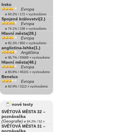
Irsko
Evropa
ø 60.2% / 172 × vyzkoušeno
Spojené království(2.)
Evropa
ø 74.1% / 238 × vyzkoušeno
Hlavní města(28.)
Evropa
ø 82.2% / 850 × vyzkoušeno
anglictina-lehke(1.)
Angličtina
ø 96.7% / 83689 × vyzkoušeno
Hlavní města(48.)
Evropa
ø 80.8% / 45101 × vyzkoušeno
Benelux
Evropa
ø 60.9% / 3113 × vyzkoušeno
nové testy
SVĚTOVÁ MĚSTA 32 –
poznávačka
(Geografie)
ø 84.2% / 52 ×
SVĚTOVÁ MĚSTA 31 –
poznávačka