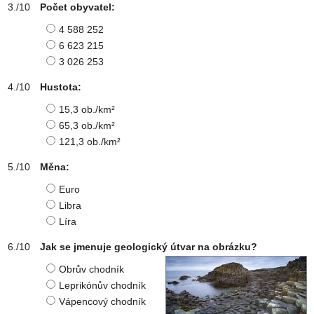
Počet obyvatel:
4 588 252
6 623 215
3 026 253
Hustota:
15,3 ob./km²
65,3 ob./km²
121,3 ob./km²
Měna:
Euro
Libra
Líra
Jak se jmenuje geologický útvar na obrázku?
Obrův chodník
Leprikónův chodník
Vápencový chodník