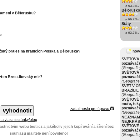
ø 53.3% / 
Bělorusko
ramení v Bělorusku?
ø 66.2% / 
Státy
ø 63.7% / 
va
žský prales na hranicích Polska a Běloruska?
nové
SVĚTOVÁ 
poznávač
(Geografie
SVĚTOVÁ 
vřen Brest-litevský mír?
poznávač
(Geografie
SVĚT V O
BRAZÍLIE
(Geografie
SVĚTOVÉ 
moře, řeky
poznávač
zadat heslo pro úpravu
(Geografie
NEJZNÁM
 na vlastní stránky/blog
NEJKRÁS
SVĚTOVÉ 
stnictvím webu testi.cz a jakékoliv jejich kopírování a šíření bez
poznávač
souhlasu majitele není povoleno!
(Geografie