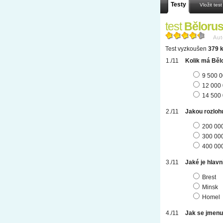
Testy
Vložit test
test
Běloru
Aut
Test vyzkoušen
379 k
Kolik má Běl
9 500 
12 000
14 500
Jakou rozloh
200 00
300 00
400 00
Jaké je hlav
Brest
Minsk
Homel
Jak se jmenu