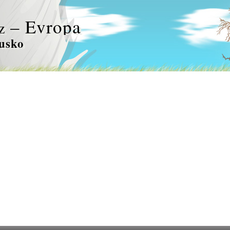
– Evropa
z
usko