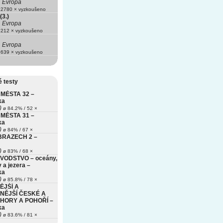
Evropa
2780 × vyzkoušeno
(3.)
Evropa
212 × vyzkoušeno
Evropa
639 × vyzkoušeno
 testy
MĚSTA 32 –
ka
)
ø 84.2% / 52 ×
MĚSTA 31 –
ka
)
ø 84% / 67 ×
BRAZECH 2 –
)
ø 83% / 68 ×
VODSTVO – oceány,
 a jezera –
ka
)
ø 85.8% / 78 ×
ĚJŠÍ A
NĚJŠÍ ČESKÉ A
HORY A POHOŘÍ –
ka
)
ø 83.6% / 81 ×