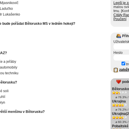
 Mjasnikovič
Lepší je z
malou sví
 Laduťko
tmu. [Konf
dr Lukašenko
Citáty Ra
Poučení
e bude pořádat Bělorusko MS v ledním hokeji?
Přih
Uživatels
Heslo
lAZ?
e a jeřáby
tr
automobily
založi
ou techniku
pod
 Bělorusku?
Bělorusko
é soli
hlí
ø 76.3% / 
Ukrajina
lyn
ø 76.2% / 
jvětší menšinu v Bělorusku?
Ukrajina(2
ø 60.3% / 
Pobaltské