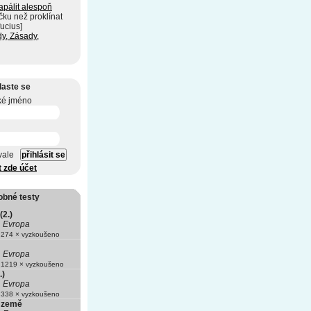
apálit alespoň
čku než proklínat
ucius]
dy, Zásady,
laste se
ké jméno
vale
t zde účet
obné testy
(2.)
Evropa
274 × vyzkoušeno
Evropa
1219 × vyzkoušeno
.)
Evropa
338 × vyzkoušeno
 země