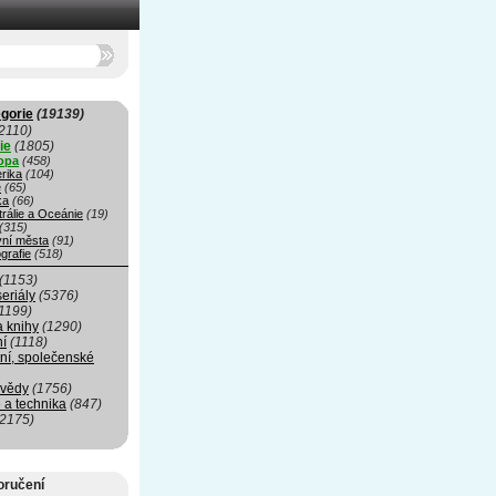
gorie
(19139)
2110)
ie
(1805)
opa
(458)
rika
(104)
e
(65)
ka
(66)
rálie a Oceánie
(19)
(315)
vní města
(91)
grafie
(518)
(1153)
seriály
(5376)
1199)
a knihy
(1290)
ní
(1118)
ní, společenské
 vědy
(1756)
 a technika
(847)
(2175)
oručení