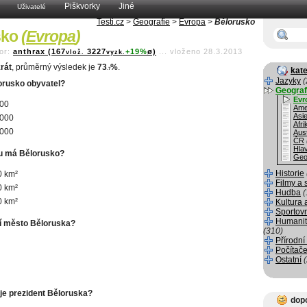
Piškvorky
Jiné
Uživatelé
Testi.cz
>
Geografie
>
Evropa
>
Bělorusko
sko
(
Evropa
)
or:
anthrax (167
3227
+19%
ø)
...
vloženo 28.3.2013
vlož.
vyzk.
rát
, průměrný výsledek je
73
%
.
kate
.7
Jazyky
(
orusko obyvatel?
Geograf
Evr
000
Ame
Asi
 000
Afri
 000
Aust
ČR
Hla
u má Bělorusko?
Geo
Historie
0 km²
Filmy a 
0 km²
Hudba
(
0 km²
Kultura 
Sportov
Humanit
ní město Běloruska?
(310)
Přírodní
Počítače
Ostatní
je prezident Běloruska?
dop