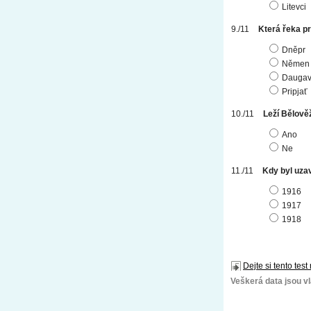
Litevci
Která řeka p
Dněpr
Němen
Dauga
Pripjať
Leží Bělově
Ano
Ne
Kdy byl uza
1916
1917
1918
Dejte si tento test
Veškerá data jsou vla