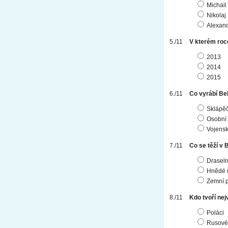
Michail
Nikolaj
Alexan
V kterém roc
2013
2014
2015
Co vyrábí Be
Sklápěč
Osobní 
Vojensk
Co se těží v
Draseln
Hnědé u
Zemní p
Kdo tvoří ne
Poláci
Rusové