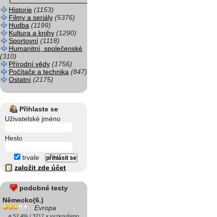
Historie
(1153)
Filmy a seriály
(5376)
Hudba
(1199)
Kultura a knihy
(1290)
Sportovní
(1118)
Humanitní, společenské
(310)
Přírodní vědy
(1756)
Počítače a technika
(847)
Ostatní
(2175)
Přihlaste se
Uživatelské jméno
Heslo
trvale
založit zde účet
podobné testy
Německo(6.)
Evropa
ø 52.4% / 3217 × vyzkoušeno