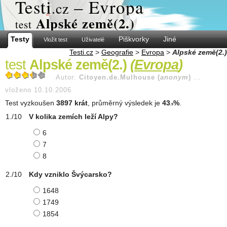
Test
i
– Evropa
.cz
Alpské země(2.)
test
Testy
Piškvorky
Jiné
Vložit test
Uživatelé
Testi.cz
>
Geografie
>
Evropa
>
Alpské země(2.)
test
Alpské země(2.)
(
Evropa
)
Autor:
Citoyen.de.Mulhouse (
anonym
)
...
vloženo 10.10.2006
Test vyzkoušen
3897 krát
, průměrný výsledek je
43
%
.
.9
V kolika zemích leží Alpy?
6
7
8
Kdy vzniklo Švýcarsko?
1648
1749
1854