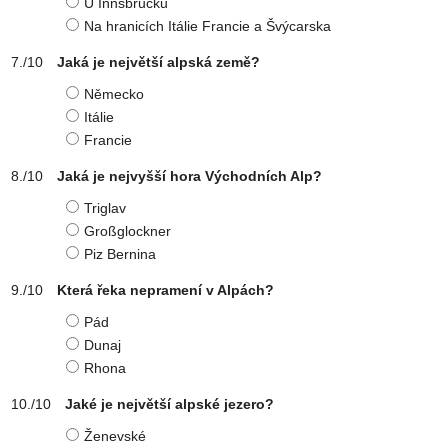
U Innsbrucku
Na hranicích Itálie Francie a Švýcarska
Jaká je největší alpská země?
Německo
Itálie
Francie
Jaká je nejvyšší hora Východních Alp?
Triglav
Großglockner
Piz Bernina
Která řeka nepramení v Alpách?
Pád
Dunaj
Rhona
Jaké je největší alpské jezero?
Ženevské