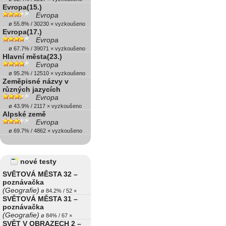
Evropa(15.)
Evropa
ø 55.8% / 30230 × vyzkoušeno
Evropa(17.)
Evropa
ø 67.7% / 39071 × vyzkoušeno
Hlavní města(23.)
Evropa
ø 95.2% / 12510 × vyzkoušeno
Zeměpisné názvy v
různých jazycích
Evropa
ø 43.9% / 2117 × vyzkoušeno
Alpské země
Evropa
ø 69.7% / 4862 × vyzkoušeno
nové testy
SVĚTOVÁ MĚSTA 32 –
poznávačka
(Geografie)
ø 84.2% / 52 ×
SVĚTOVÁ MĚSTA 31 –
poznávačka
(Geografie)
ø 84% / 67 ×
SVĚT V OBRAZECH 2 –