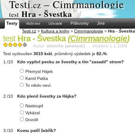
Test
i
– Cimrmanologie
.cz
Hra - Švestka
test
Testy
Piškvorky
Jiné
Vložit test
Uživatelé
Testi.cz
>
Kultura a knihy
>
Cimrmanologie
>
Hra - Švestka
test
Hra - Švestka
(
Cimrmanologie
)
Autor:
elusche (
anonym
)
...
vloženo 1.1.2006
Test vyzkoušen
3015 krát
, průměrný výsledek je
82
%
.
.2
Kdo vyplivl pecku ze švestky a tím "zasadil" strom?
Přemysl Hájek
Kamil Patka
To nikdo neví.
Kdo plenil švestky za Hájka?
Nastoupil
Vykázal
Dovolil
Komu patří žebřík?