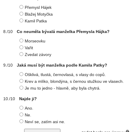
Přemysl Hájek
Blažej Motyčka
Kamil Patka
Co neuměla bývalá manželka Přemysla Hájka?
Morseovku
Vařit
Zvedat závory
Jaká musí být manželka podle Kamila Patky?
Ošklivá, tlustá, černovlasá, s vlasy do copů.
Krev a mlíko, blondýna, s černou stužkou ve vlasech.
Je mu to jedno - hlavně, aby byla chytrá.
Najde ji?
Ano.
Ne.
Neví se, zatím asi ne.