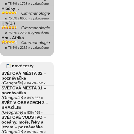
ø 75.6% / 1793 × vyzkoušeno
Hlášky I.
Cimrmanologie
ø 75.3% / 6666 × vyzkoušeno
Hry(1.)
Cimrmanologie
ø 75.6% / 2268 × vyzkoušeno
Hra - Afrika
Cimrmanologie
ø 76.5% / 2282 × vyzkoušeno
nové testy
SVĚTOVÁ MĚSTA 32 –
poznávačka
(Geografie)
ø 84.2% / 52 ×
SVĚTOVÁ MĚSTA 31 –
poznávačka
(Geografie)
ø 84% / 67 ×
SVĚT V OBRAZECH 2 –
BRAZÍLIE
(Geografie)
ø 83% / 68 ×
SVĚTOVÉ VODSTVO –
oceány, moře, řeky a
jezera – poznávačka
(Geografie)
ø 85.8% / 78 ×