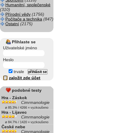
Sportovní
(1118)
Humanitní, společenské
(310)
Přírodní vědy
(1756)
Počítače a technika
(847)
Ostatní
(2175)
Přihlaste se
Uživatelské jméno
Heslo
trvale
založit zde účet
podobné testy
Hra - Záskok
Cimrmanologie
ø 85.3% / 4266 × vyzkoušeno
Hra - Lijavec
Cimrmanologie
ø 84.7% / 1420 × vyzkoušeno
České nebe
Cimrmanologie