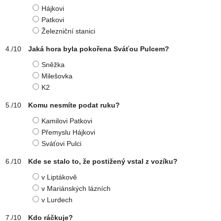
Hájkovi
Patkovi
Železniční stanici
Jaká hora byla pokořena Sváťou Pulcem?
Sněžka
Milešovka
K2
Komu nesmíte podat ruku?
Kamilovi Patkovi
Přemyslu Hájkovi
Sváťovi Pulci
Kde se stalo to, že postižený vstal z vozíku?
v Liptákově
v Mariánských lázních
v Lurdech
Kdo ráčkuje?