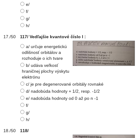
e/
f/
g/
h/
117/ Vedľajšie kvantové číslo l :
a/ určuje energetickú
odlišnosť orbitálov a
rozhoduje o ich tvare
b/ udáva veľkosť
hraničnej plochy výskytu
elektrónu
c/ je pre degenerované orbitály rovnaké
d/ nadobúda hodnoty + 1/2, resp. -1/2
e/ nadobúda hodnoty od 0 až po n -1
f/
g/
h/
118/