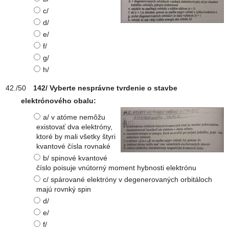
c/
d/
e/
f/
g/
h/
142/ Vyberte nesprávne tvrdenie o stavbe
elektrónového obalu:
a/ v atóme nemôžu
existovať dva elektróny,
ktoré by mali všetky štyri
kvantové čísla rovnaké
b/ spinové kvantové
číslo poisuje vnútorný moment hybnosti elektrónu
c/ spárované elektróny v degenerovaných orbitáloch
majú rovnký spin
d/
e/
f/