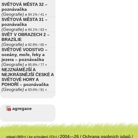
SVĚTOVÁ MĚSTA 32 –
poznávačka
(Geografie)
ø 84.1% / 41 ×
SVĚTOVÁ MĚSTA 31 –
poznávačka
(Geografie)
ø 84.1% / 63 ×
SVĚT V OBRAZECH 2 –
BRAZÍLIE
(Geografie)
ø 82.8% / 65 ×
SVĚTOVÉ VODSTVO –
oceány, moře, řeky a
jezera – poznávačka
(Geografie)
ø 85.8% / 77 ×
NEJZNÁMĚJŠÍ A
NEJKRÁSNĚJŠÍ ČESKÉ A
SVĚTOVÉ HORY A
POHOŘÍ – poznávačka
(Geografie)
ø 83.6% / 81 ×
agregace
2004—26 /
Ochrana osobních údajů
/
odpad
(869+)
/
ke schválení
(53+)
/