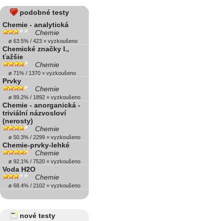
podobné testy
Chemie - analytická
Chemie
ø 63.5% / 423 × vyzkoušeno
Chemické značky I.,
ťažšie
Chemie
ø 71% / 1370 × vyzkoušeno
Prvky
Chemie
ø 89.2% / 1892 × vyzkoušeno
Chemie - anorganická -
triviální názvosloví
(nerosty)
Chemie
ø 50.3% / 2299 × vyzkoušeno
Chemie-prvky-lehké
Chemie
ø 92.1% / 7520 × vyzkoušeno
Voda H2O
Chemie
ø 68.4% / 2102 × vyzkoušeno
nové testy