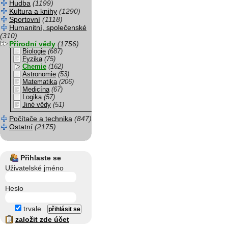
Hudba
(1199)
Kultura a knihy
(1290)
Sportovní
(1118)
Humanitní, společenské
(310)
Přírodní vědy
(1756)
Biologie
(687)
Fyzika
(75)
Chemie
(162)
Astronomie
(53)
Matematika
(206)
Medicína
(67)
Logika
(57)
Jiné vědy
(51)
Počítače a technika
(847)
Ostatní
(2175)
Přihlaste se
Uživatelské jméno
Heslo
trvale
založit zde účet