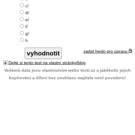
c/
d/
e/
f/
g/
h
zadat heslo pro úpravu
Dejte si tento test na vlastní stránky/blog
Veškerá data jsou vlastnictvím webu testi.cz a jakékoliv jejich
kopírování a šíření bez souhlasu majitele není povoleno!