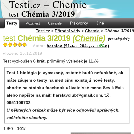
Test
i
– Chemie
.cz
Chémia 3/2019
test
Testy
Piškvorky
Jiné
Vložit test
Uživatelé
Testi.cz
>
Přírodní vědy
>
Chemie
>
Chémia 3/2019
test
Chémia 3/2019
(
Chemie
)
(nezveřejněné)
Autor:
harslav (91
204
+4%
ø)
...
vlož.
vyzk.
vloženo 15.12.2019
Test vyzkoušen
6 krát
, průměrný výsledek je
11
%
.
.9
Test 1 biológia je vymazaný, ostatné budú nefunkčné, ak
máte záujem o testy na medicínu existujú nové testy,
choďte na stránku facebook užívateľské meno Sevik Evik
alebo napíšte na mail: harslavclub@gmail.com, t.č.
0951109732
U některých otázek může být více odpovědí správných,
zaškrtněte všechny.
101/