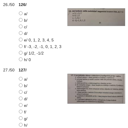
126/
a/
b/
c/
d/
e/ 0, 1, 2, 3, 4, 5
f/ -3, -2, -1, 0, 1, 2, 3
g/ 1/2, -1/2
h/ 0
127/
a/
b/
c/
d/
e/
f/
g/
h/