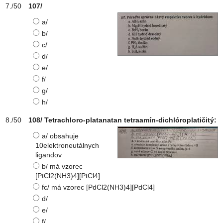
107/
a/
b/
c/
d/
e/
f/
g/
h/
108/ Tetrachloro-platanatan tetraamín-dichlóroplatičitý:
a/ obsahuje
10elektroneutálnych
ligandov
b/ má vzorec
[PtCl2(NH3)4][PtCl4]
fc/ má vzorec [PdCl2(NH3)4][PdCl4]
d/
e/
f/