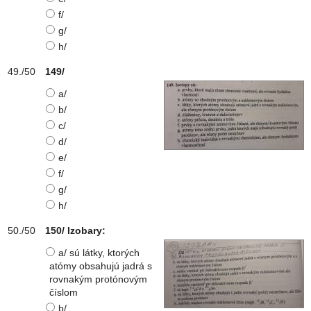
f/
g/
h/
149/
a/
b/
c/
d/
e/
f/
g/
h/
150/ Izobary:
a/ sú látky, ktorých
atómy obsahujú jadrá s
rovnakým protónovým
číslom
b/