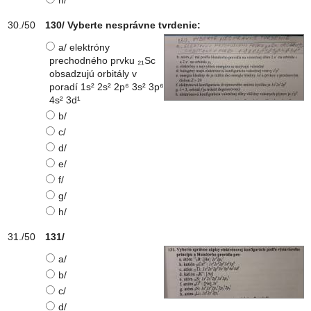
h/
130/ Vyberte nesprávne tvrdenie:
a/ elektróny
prechodného prvku ₂₁Sc
obsadzujú orbitály v
poradí 1s² 2s² 2p⁶ 3s² 3p⁶
4s² 3d¹
b/
c/
d/
e/
f/
g/
h/
131/
a/
b/
c/
d/