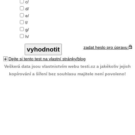
c/
d/
e/
f/
g/
h/
zadat heslo pro úpravu
Dejte si tento test na vlastní stránky/blog
Veškerá data jsou vlastnictvím webu testi.cz a jakékoliv jejich
kopírování a šíření bez souhlasu majitele není povoleno!