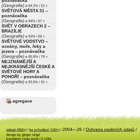
poznávačka
(Geografie)
ø 84.2% / 52 ×
SVĚTOVÁ MĚSTA 31 –
poznávačka
(Geografie)
ø 84% / 67 ×
SVĚT V OBRAZECH 2 –
BRAZÍLIE
(Geografie)
ø 83% / 68 ×
SVĚTOVÉ VODSTVO –
oceány, moře, řeky a
jezera – poznávačka
(Geografie)
ø 85.8% / 78 ×
NEJZNÁMĚJŠÍ A
NEJKRÁSNĚJŠÍ ČESKÉ A
SVĚTOVÉ HORY A
POHOŘÍ – poznávačka
(Geografie)
ø 83.6% / 81 ×
agregace
2004—26 /
Ochrana osobních údajů
/
odpad
(869+)
/
ke schválení
(140+)
/
design by ginger ninja!
kompletní výpis testů
/ 0.128s