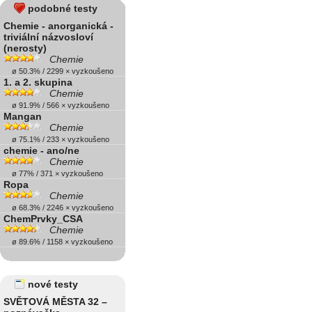
podobné testy
Chemie - anorganická -
triviální názvosloví
(nerosty)
Chemie
ø 50.3% / 2299 × vyzkoušeno
1. a 2. skupina
Chemie
ø 91.9% / 566 × vyzkoušeno
Mangan
Chemie
ø 75.1% / 233 × vyzkoušeno
chemie - ano/ne
Chemie
ø 77% / 371 × vyzkoušeno
Ropa
Chemie
ø 68.3% / 2246 × vyzkoušeno
ChemPrvky_CSA
Chemie
ø 89.6% / 1158 × vyzkoušeno
nové testy
SVĚTOVÁ MĚSTA 32 –