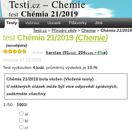
Test
i
– Chemie
.cz
Chémia 21/2019
test
Testy
Piškvorky
Jiné
Vložit test
Uživatelé
Testi.cz
>
Přírodní vědy
>
Chemie
>
Chémia 21/2019
test
Chémia 21/2019
(
Chemie
)
(nezveřejněné)
Autor:
harslav (91
204
+4%
ø)
...
vlož.
vyzk.
vloženo 17.12.2019
Test vyzkoušen
4 krát
, průměrný výsledek je
13
%
.
.2
Chémia 21/2019 bola vložen (Vložené testy)
U některých otázek může být více odpovědí správných,
zaškrtněte všechny.
1001/
a/
b/
c/