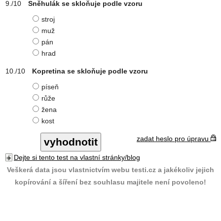
Sněhulák se skloňuje podle vzoru
stroj
muž
pán
hrad
Kopretina se skloňuje podle vzoru
píseň
růže
žena
kost
zadat heslo pro úpravu
Dejte si tento test na vlastní stránky/blog
Veškerá data jsou vlastnictvím webu testi.cz a jakékoliv jejich
kopírování a šíření bez souhlasu majitele není povoleno!