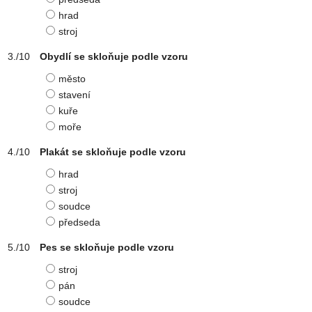
hrad
stroj
Obydlí se skloňuje podle vzoru
město
stavení
kuře
moře
Plakát se skloňuje podle vzoru
hrad
stroj
soudce
předseda
Pes se skloňuje podle vzoru
stroj
pán
soudce