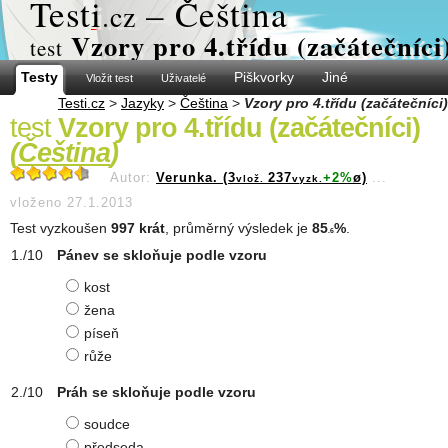
Test
i
– Čeština
.cz
Vzory pro 4.třídu (začátečníci
test
Testy
Piškvorky
Jiné
Vložit test
Uživatelé
Testi.cz
>
Jazyky
>
Čeština
>
Vzory pro 4.třídu (začátečníci)
test
Vzory pro 4.třídu (začátečníci)
(
Čeština
)
Autor:
Verunka. (3
237
+2%
ø)
...
vlož.
vyzk.
vloženo 27.1.2013
Test vyzkoušen
997 krát
, průměrný výsledek je
85
%
.
.6
Pánev se skloňuje podle vzoru
kost
žena
píseň
růže
Práh se skloňuje podle vzoru
soudce
předseda