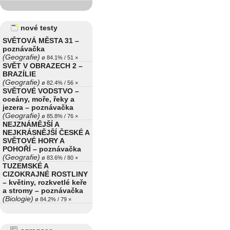
nové testy
SVĚTOVÁ MĚSTA 31 –
poznávačka
(Geografie)
ø 84.1% / 51 ×
SVĚT V OBRAZECH 2 –
BRAZÍLIE
(Geografie)
ø 82.4% / 56 ×
SVĚTOVÉ VODSTVO –
oceány, moře, řeky a
jezera – poznávačka
(Geografie)
ø 85.8% / 76 ×
NEJZNÁMĚJŠÍ A
NEJKRÁSNĚJŠÍ ČESKÉ A
SVĚTOVÉ HORY A
POHOŘÍ – poznávačka
(Geografie)
ø 83.6% / 80 ×
TUZEMSKÉ A
CIZOKRAJNÉ ROSTLINY
– květiny, rozkvetlé keře
a stromy – poznávačka
(Biologie)
ø 84.2% / 79 ×