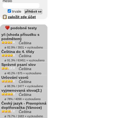
Heslo
trvale
založit zde účet
podobné testy
y/i (shoda přísudku s
podmětem)
Čeština
ø 82.9% / 3931 × vyzkoušeno
Čeština do 4. třídy
Čeština
ø 91.3% / 63451 × vyzkoušeno
Správné psaní slov
Čeština
ø 40.2% / 875 × vyzkoušeno
Určování vzorů
Čeština
ø 88.3% / 2477 × vyzkoušeno
vyjmenovaná slova(2.)
Čeština
ø 78% / 4098 × vyzkoušeno
Český jazyk - Pravopisná
doplňovačka (Vánoce)
Čeština
ø 79.7% / 1683 × vyzkoušeno