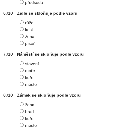
předseda
Židle se skloňuje podle vzoru
růže
kost
žena
píseň
Náměstí se skloňuje podle vzoru
stavení
moře
kuře
město
Zámek se skloňuje podle vzoru
žena
hrad
kuře
město