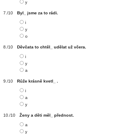
y
Byl_ jsme za to rádi.
i
y
o
Děvčata to chtěl_ udělat už včera.
i
y
a
Růže krásně kvetl_ .
i
a
y
Ženy a děti měl_ přednost.
a
y