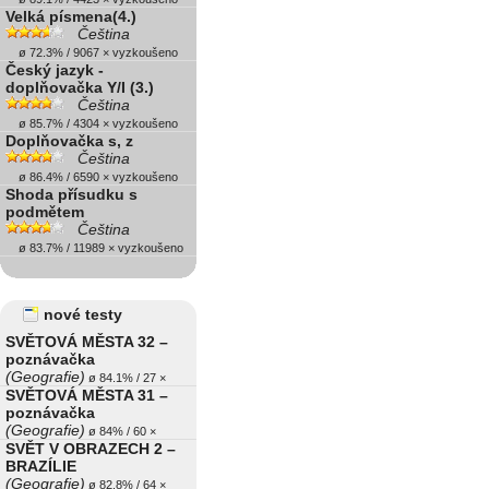
Velká písmena(4.)
Čeština
ø 72.3% / 9067 × vyzkoušeno
Český jazyk -
doplňovačka Y/I (3.)
Čeština
ø 85.7% / 4304 × vyzkoušeno
Doplňovačka s, z
Čeština
ø 86.4% / 6590 × vyzkoušeno
Shoda přísudku s
podmětem
Čeština
ø 83.7% / 11989 × vyzkoušeno
nové testy
SVĚTOVÁ MĚSTA 32 –
poznávačka
(Geografie)
ø 84.1% / 27 ×
SVĚTOVÁ MĚSTA 31 –
poznávačka
(Geografie)
ø 84% / 60 ×
SVĚT V OBRAZECH 2 –
BRAZÍLIE
(Geografie)
ø 82.8% / 64 ×