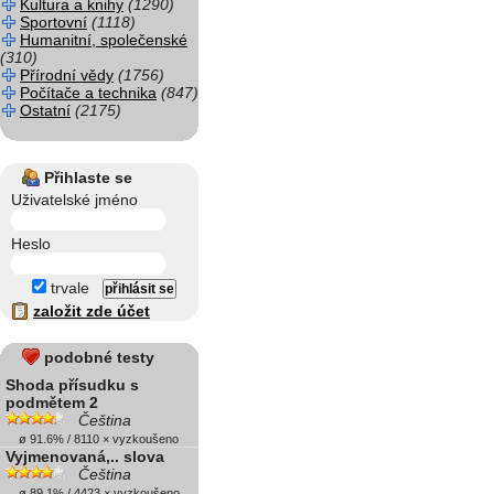
Kultura a knihy
(1290)
Sportovní
(1118)
Humanitní, společenské
(310)
Přírodní vědy
(1756)
Počítače a technika
(847)
Ostatní
(2175)
Přihlaste se
Uživatelské jméno
Heslo
trvale
založit zde účet
podobné testy
Shoda přísudku s
podmětem 2
Čeština
ø 91.6% / 8110 × vyzkoušeno
Vyjmenovaná,.. slova
Čeština
ø 89.1% / 4423 × vyzkoušeno