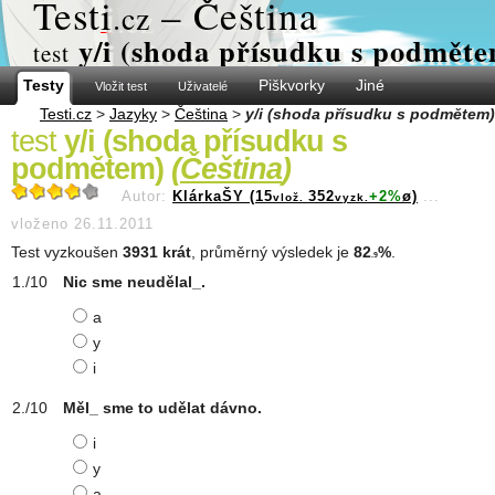
Test
i
– Čeština
.cz
y/i (shoda přísudku s podmět
test
Testy
Piškvorky
Jiné
Vložit test
Uživatelé
Testi.cz
>
Jazyky
>
Čeština
>
y/i (shoda přísudku s podmětem)
test
y/i (shoda přísudku s
podmětem)
(
Čeština
)
Autor:
KlárkaŠY (15
352
+2%
ø)
...
vlož.
vyzk.
vloženo 26.11.2011
Test vyzkoušen
3931 krát
, průměrný výsledek je
82
%
.
.9
Nic sme neudělal_.
a
y
i
Měl_ sme to udělat dávno.
i
y
a