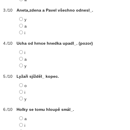
Aneta,zdena a Pavel všechno odnesl_.
y
a
i
Ucha od hrnce hnedka upadl_. (pozor)
i
a
y
Lyžaři sjížděl_ kopec.
o
i
y
Holky se tomu hloupě smál_.
a
i