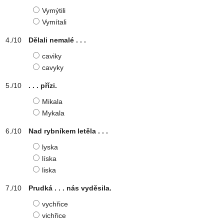
Vymýtili
Vymítali
Dělali nemalé . . .
caviky
cavyky
. . . přízi.
Mikala
Mykala
Nad rybníkem letěla . . .
lyska
líska
liska
Prudká . . . nás vyděsila.
vychřice
vichřice