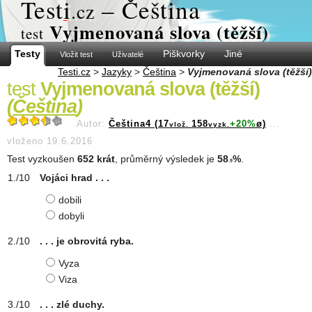
Test
i
– Čeština
.cz
Vyjmenovaná slova (těžší)
test
Testy
Piškvorky
Jiné
Vložit test
Uživatelé
Testi.cz
>
Jazyky
>
Čeština
>
Vyjmenovaná slova (těžší)
test
Vyjmenovaná slova (těžší)
(
Čeština
)
Autor:
Čeština4 (17
158
+20%
ø)
...
vlož.
vyzk.
vloženo 19.6.2016
Test vyzkoušen
652 krát
, průměrný výsledek je
58
%
.
.9
Vojáci hrad . . .
dobili
dobyli
. . . je obrovitá ryba.
Vyza
Viza
. . . zlé duchy.