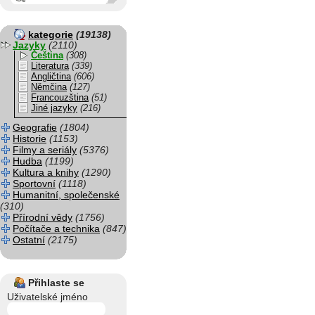
kategorie
(19138)
Jazyky
(2110)
Čeština
(308)
Literatura
(339)
Angličtina
(606)
Němčina
(127)
Francouzština
(51)
Jiné jazyky
(216)
Geografie
(1804)
Historie
(1153)
Filmy a seriály
(5376)
Hudba
(1199)
Kultura a knihy
(1290)
Sportovní
(1118)
Humanitní, společenské
(310)
Přírodní vědy
(1756)
Počítače a technika
(847)
Ostatní
(2175)
Přihlaste se
Uživatelské jméno