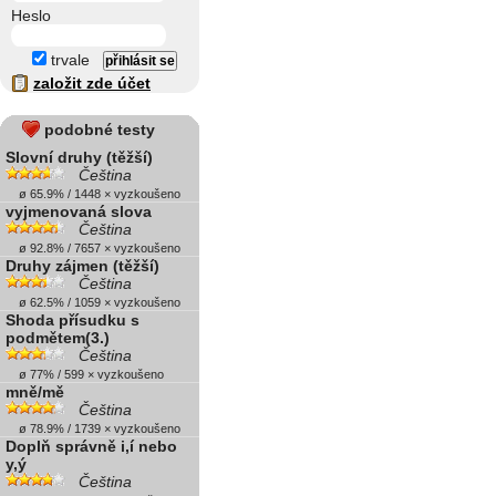
Heslo
trvale
založit zde účet
podobné testy
Slovní druhy (těžší)
Čeština
ø 65.9% / 1448 × vyzkoušeno
vyjmenovaná slova
Čeština
ø 92.8% / 7657 × vyzkoušeno
Druhy zájmen (těžší)
Čeština
ø 62.5% / 1059 × vyzkoušeno
Shoda přísudku s
podmětem(3.)
Čeština
ø 77% / 599 × vyzkoušeno
mně/mě
Čeština
ø 78.9% / 1739 × vyzkoušeno
Doplň správně i,í nebo
y,ý
Čeština