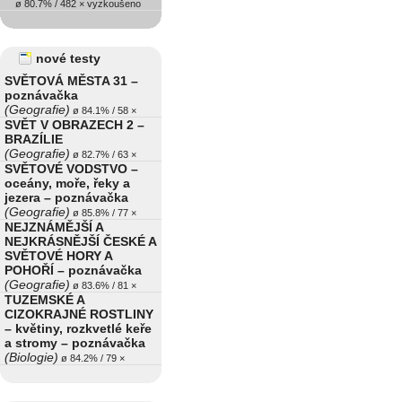
ø 80.7% / 482 × vyzkoušeno
nové testy
SVĚTOVÁ MĚSTA 31 –
poznávačka
(Geografie)
ø 84.1% / 58 ×
SVĚT V OBRAZECH 2 –
BRAZÍLIE
(Geografie)
ø 82.7% / 63 ×
SVĚTOVÉ VODSTVO –
oceány, moře, řeky a
jezera – poznávačka
(Geografie)
ø 85.8% / 77 ×
NEJZNÁMĚJŠÍ A
NEJKRÁSNĚJŠÍ ČESKÉ A
SVĚTOVÉ HORY A
POHOŘÍ – poznávačka
(Geografie)
ø 83.6% / 81 ×
TUZEMSKÉ A
CIZOKRAJNÉ ROSTLINY
– květiny, rozkvetlé keře
a stromy – poznávačka
(Biologie)
ø 84.2% / 79 ×