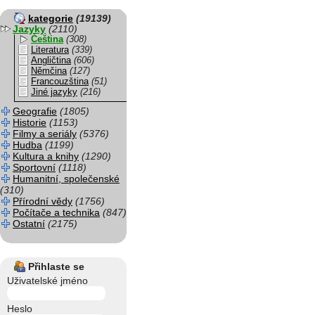
kategorie
(19139)
Jazyky
(2110)
Čeština
(308)
Literatura
(339)
Angličtina
(606)
Němčina
(127)
Francouzština
(51)
Jiné jazyky
(216)
Geografie
(1805)
Historie
(1153)
Filmy a seriály
(5376)
Hudba
(1199)
Kultura a knihy
(1290)
Sportovní
(1118)
Humanitní, společenské
(310)
Přírodní vědy
(1756)
Počítače a technika
(847)
Ostatní
(2175)
Přihlaste se
Uživatelské jméno
Heslo