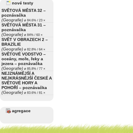
nové testy
SVĚTOVÁ MĚSTA 32 –
poznávačka
(Geografie)
ø 84.6% / 23 ×
SVĚTOVÁ MĚSTA 31 –
poznávačka
(Geografie)
ø 84% / 60 ×
SVĚT V OBRAZECH 2 –
BRAZÍLIE
(Geografie)
ø 82.8% / 64 ×
SVĚTOVÉ VODSTVO –
oceány, moře, řeky a
jezera – poznávačka
(Geografie)
ø 85.8% / 77 ×
NEJZNÁMĚJŠÍ A
NEJKRÁSNĚJŠÍ ČESKÉ A
SVĚTOVÉ HORY A
POHOŘÍ – poznávačka
(Geografie)
ø 83.6% / 81 ×
agregace