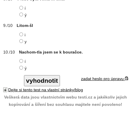
í
ý
Litom-šl
i
y
Nachom-tla jsem se k bouračce.
í
ý
zadat heslo pro úpravu
Dejte si tento test na vlastní stránky/blog
Veškerá data jsou vlastnictvím webu testi.cz a jakékoliv jejich
kopírování a šíření bez souhlasu majitele není povoleno!