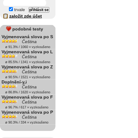
trvale
založit zde účet
podobné testy
Vyjmenovaná slova po S
Čeština
ø 91.3% / 1060 × vyzkoušeno
Vyjmenovaná slova po L
Čeština
ø 85.5% / 1341 × vyzkoušeno
Vyjmenovaná slova po Z
Čeština
ø 90.5% / 1521 × vyzkoušeno
Doplnění-y,i
Čeština
ø 86.8% / 1620 × vyzkoušeno
Vyjmenovaná slova po F
Čeština
ø 96.7% / 617 × vyzkoušeno
Vyjmenovaná slova po P
Čeština
ø 90.3% / 334 × vyzkoušeno