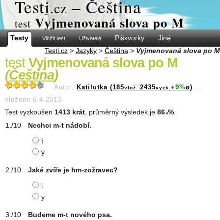
Test
i
– Čeština
.cz
Vyjmenovaná slova po M
test
Testy
Piškvorky
Jiné
Vložit test
Uživatelé
Testi.cz
>
Jazyky
>
Čeština
>
Vyjmenovaná slova po M
test
Vyjmenovaná slova po M
(
Čeština
)
Autor:
Katilutka (185
2435
+9%
ø)
...
vlož.
vyzk.
vloženo 6.4.2013
Test vyzkoušen
1413 krát
, průměrný výsledek je
86
%
.
.4
Nechci m-t nádobí.
í
ý
Jaké zvíře je hm-zožravec?
i
y
Budeme m-t nového psa.