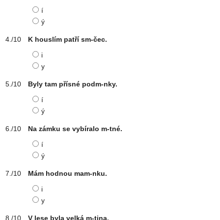
í
ý
K houslím patří sm-čec.
i
y
Byly tam přísné podm-nky.
í
ý
Na zámku se vybíralo m-tné.
í
ý
Mám hodnou mam-nku.
i
y
V lese byla velká m-tina.