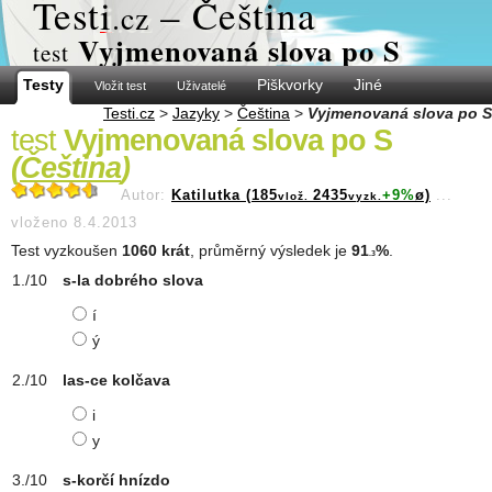
Test
i
– Čeština
.cz
Vyjmenovaná slova po S
test
Testy
Piškvorky
Jiné
Vložit test
Uživatelé
Testi.cz
>
Jazyky
>
Čeština
>
Vyjmenovaná slova po S
test
Vyjmenovaná slova po S
(
Čeština
)
Autor:
Katilutka (185
2435
+9%
ø)
...
vlož.
vyzk.
vloženo 8.4.2013
Test vyzkoušen
1060 krát
, průměrný výsledek je
91
%
.
.3
s-la dobrého slova
í
ý
las-ce kolčava
i
y
s-korčí hnízdo