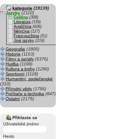
kategorie
(19139)
Jazyky
(2110)
Čeština
(308)
Literatura
(339)
Angličtina
(606)
Němčina
(127)
Francouzština
(51)
Jiné jazyky
(216)
Geografie
(1805)
Historie
(1153)
Filmy a seriály
(5376)
Hudba
(1199)
Kultura a knihy
(1290)
Sportovní
(1118)
Humanitní, společenské
(310)
Přírodní vědy
(1756)
Počítače a technika
(847)
Ostatní
(2175)
Přihlaste se
Uživatelské jméno
Heslo