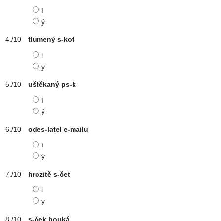
í
ý
tlumený s-kot
i
y
uštěkaný ps-k
í
ý
odes-latel e-mailu
í
ý
hrozitě s-čet
i
y
s-ček houká