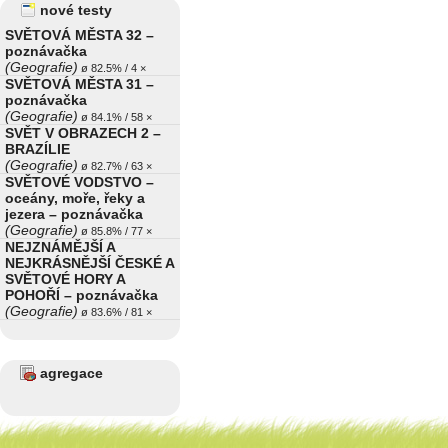
nové testy
SVĚTOVÁ MĚSTA 32 –
poznávačka
(Geografie)
ø 82.5% / 4 ×
SVĚTOVÁ MĚSTA 31 –
poznávačka
(Geografie)
ø 84.1% / 58 ×
SVĚT V OBRAZECH 2 –
BRAZÍLIE
(Geografie)
ø 82.7% / 63 ×
SVĚTOVÉ VODSTVO –
oceány, moře, řeky a
jezera – poznávačka
(Geografie)
ø 85.8% / 77 ×
NEJZNÁMĚJŠÍ A
NEJKRÁSNĚJŠÍ ČESKÉ A
SVĚTOVÉ HORY A
POHOŘÍ – poznávačka
(Geografie)
ø 83.6% / 81 ×
agregace