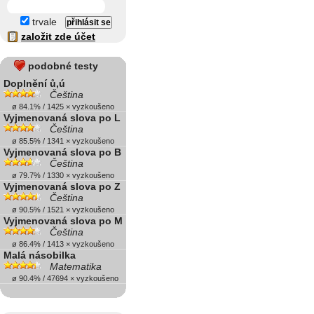
trvale
založit zde účet
podobné testy
Doplnění ů,ú
Čeština
ø 84.1% / 1425 × vyzkoušeno
Vyjmenovaná slova po L
Čeština
ø 85.5% / 1341 × vyzkoušeno
Vyjmenovaná slova po B
Čeština
ø 79.7% / 1330 × vyzkoušeno
Vyjmenovaná slova po Z
Čeština
ø 90.5% / 1521 × vyzkoušeno
Vyjmenovaná slova po M
Čeština
ø 86.4% / 1413 × vyzkoušeno
Malá násobilka
Matematika
ø 90.4% / 47694 × vyzkoušeno