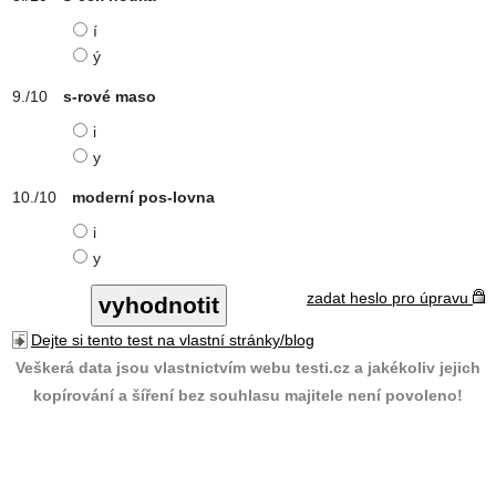
í
ý
s-rové maso
i
y
moderní pos-lovna
i
y
zadat heslo pro úpravu
Dejte si tento test na vlastní stránky/blog
Veškerá data jsou vlastnictvím webu testi.cz a jakékoliv jejich
kopírování a šíření bez souhlasu majitele není povoleno!