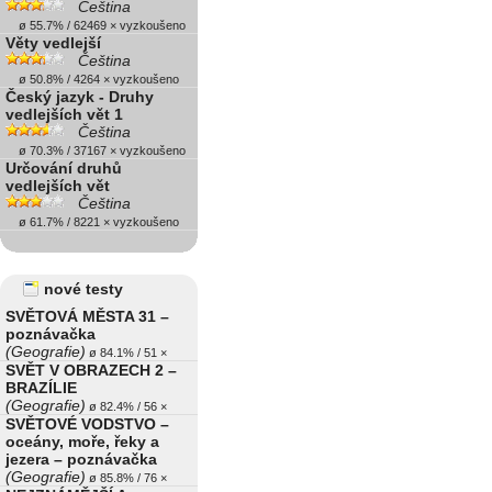
Čeština
ø 55.7% / 62469 × vyzkoušeno
Věty vedlejší
Čeština
ø 50.8% / 4264 × vyzkoušeno
Český jazyk - Druhy
vedlejších vět 1
Čeština
ø 70.3% / 37167 × vyzkoušeno
Určování druhů
vedlejších vět
Čeština
ø 61.7% / 8221 × vyzkoušeno
nové testy
SVĚTOVÁ MĚSTA 31 –
poznávačka
(Geografie)
ø 84.1% / 51 ×
SVĚT V OBRAZECH 2 –
BRAZÍLIE
(Geografie)
ø 82.4% / 56 ×
SVĚTOVÉ VODSTVO –
oceány, moře, řeky a
jezera – poznávačka
(Geografie)
ø 85.8% / 76 ×