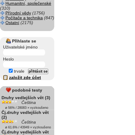
Humanitní, společenské
(310)
Přírodní vědy
(1756)
Počítače a technika
(847)
Ostatní
(2175)
Přihlaste se
Uživatelské jméno
Heslo
trvale
založit zde účet
podobné testy
Druhy vedlejších vět (3)
Čeština
ø 56% / 28083 × vyzkoušeno
Čj.druhy vedlejších vět
(2)
Čeština
ø 61.6% / 43949 × vyzkoušeno
Čj.druhy vedlejších vět