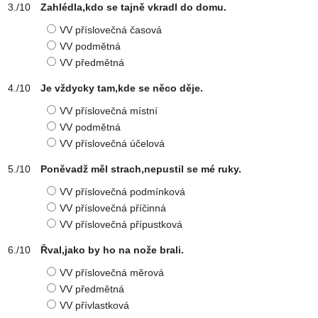
Zahlédla,kdo se tajně vkradl do domu.
VV příslovečná časová
VV podmětná
VV předmětná
Je vždycky tam,kde se něco děje.
VV příslovečná místní
VV podmětná
VV příslovečná účelová
Poněvadž měl strach,nepustil se mé ruky.
VV příslovečná podmínková
VV příslovečná příčinná
VV příslovečná přípustková
Řval,jako by ho na nože brali.
VV příslovečná měrová
VV předmětná
VV přívlastková