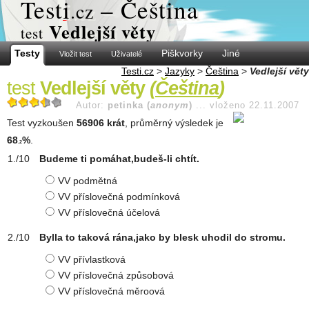
Test
i
– Čeština
.cz
Vedlejší věty
test
Testy
Piškvorky
Jiné
Vložit test
Uživatelé
Testi.cz
>
Jazyky
>
Čeština
>
Vedlejší věty
test
Vedlejší věty
(
Čeština
)
Autor:
petinka (
anonym
)
...
vloženo 22.11.2007
Test vyzkoušen
56906 krát
, průměrný výsledek je
68
%
.
.2
Budeme ti pomáhat,budeš-li chtít.
VV podmětná
VV příslovečná podmínková
VV příslovečná účelová
Bylla to taková rána,jako by blesk uhodil do stromu.
VV přívlastková
VV příslovečná způsobová
VV příslovečná měroová