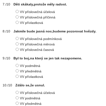
Děti skákaly,protože měly radost.
VV příslovečná účelová
VV příslovečná příčinná
VV přívlastková
Jakmile bude jasná noc,budeme pozorovat hvězdy.
VV příslovečná podmínková
VV příslovečná měrová
VV příslovečná časová
Byl to boj,na který se jen tak nezapomene.
VV podmětná
VV předmětná
VV přívlastková
Zdálo se,že usnul.
VV příslovečná účelová
VV podmětná
VV předmětná