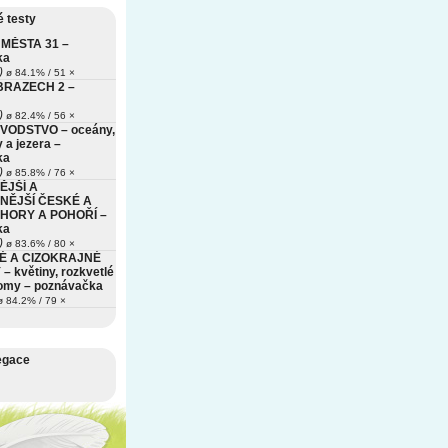
 testy
MĚSTA 31 –
ka
)
ø 84.1% / 51 ×
BRAZECH 2 –
)
ø 82.4% / 56 ×
VODSTVO – oceány,
 a jezera –
ka
)
ø 85.8% / 76 ×
ĚJŠÍ A
NĚJŠÍ ČESKÉ A
HORY A POHOŘÍ –
ka
)
ø 83.6% / 80 ×
É A CIZOKRAJNÉ
– květiny, rozkvetlé
romy – poznávačka
 84.2% / 79 ×
egace