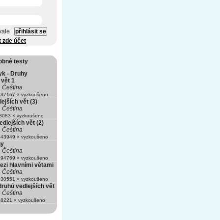
vale
t zde účet
obné testy
yk - Druhy
 vět 1
Čeština
37167 × vyzkoušeno
ejších vět (3)
Čeština
083 × vyzkoušeno
edlejších vět (2)
Čeština
43949 × vyzkoušeno
ny
Čeština
94769 × vyzkoušeno
zi hlavními větami
Čeština
30551 × vyzkoušeno
ruhů vedlejších vět
Čeština
8221 × vyzkoušeno