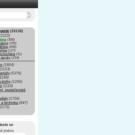
gorie
(19138)
(2110)
tina
(308)
ratura
(339)
ičtina
(606)
čina
(127)
ncouzština
(51)
 jazyky
(216)
ie
(1804)
(1153)
seriály
(5376)
1199)
a knihy
(1290)
ní
(1118)
ní, společenské
 vědy
(1756)
 a technika
(847)
(2175)
laste se
ké jméno