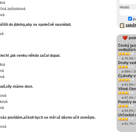
tná
Heslo
ečná způsobová
ová
tr
řišli do jídelny,aby se společně nasnídali.
založi
vá
pod
á
Český jaz
vedlejších
lechl ,jak venku někdo začal dupat.
ø 70.3% / 
Druhy vedl
tná
ná
ø 56% / 28
Čj.druhy v
ová
ø 61.6% / 
alí,síly máme dost.
Větné čle
ková
ø 67.4% / 
ková
Poměry me
ná
ø 63.6% / 
Určování d
u vás povídám,ačkoli bych se měl už dávno učit zeměpis.
ø 61.7% / 
ková