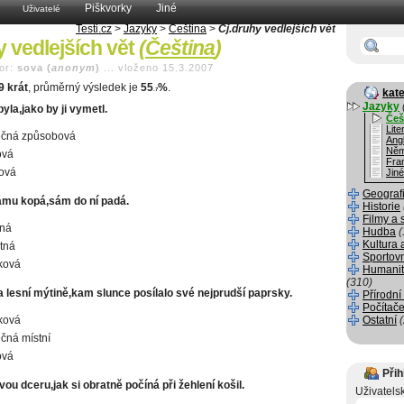
Piškvorky
Jiné
Uživatelé
Testi.cz
>
Jazyky
>
Čeština
>
Čj.druhy vedlejších vět
y vedlejších vět
(
Čeština
)
or:
sova (
anonym
)
...
vloženo 15.3.2007
9 krát
, průměrný výsledek je
55
%
.
.7
kate
Jazyky
byla,jako by ji vymetl.
Češ
Lite
ečná způsobová
Angl
Něm
ová
Fra
ová
Jiné
Geograf
ámu kopá,sám do ní padá.
Historie
Filmy a 
ná
Hudba
(
Kultura 
tná
Sportov
tková
Humanit
(310)
a lesní mýtině,kam slunce posílalo své nejprudší paprsky.
Přírodní
Počítače
tková
Ostatní
ečná místní
ová
Přih
ou dceru,jak si obratně počíná při žehlení košil.
Uživatels