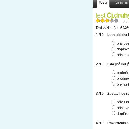
Testy
Vložit test
test
Čj.druh
Aut
Test vyzkoušen
6246
Letní obloha 
příslov
doplňk
přísudk
Kdo jinému j
podmět
předmě
přívlas
Zastavil se n
přívlas
příslov
doplňk
Pozorovala sv