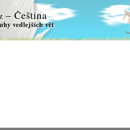
– Čeština
z
uhy vedlejších vět