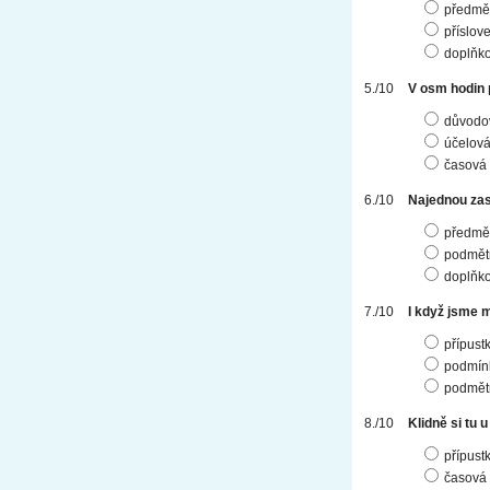
předmě
příslov
doplňk
V osm hodin p
důvodo
účelov
časová
Najednou zas
předmě
podmět
doplňk
I když jsme m
přípust
podmín
podmět
Klidně si tu 
přípust
časová