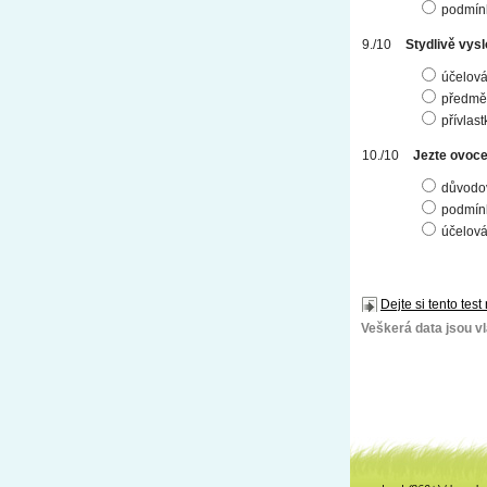
podmín
Stydlivě vysl
účelov
předmě
přívlas
Jezte ovoce 
důvodo
podmín
účelov
Dejte si tento test
Veškerá data jsou vla