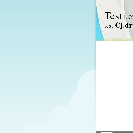
Test
i
.c
Čj.dr
test