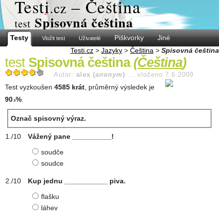
Test
i
– Čeština
.cz
Spisovná čeština
test
Testy
Piškvorky
Jiné
Vložit test
Uživatelé
Testi.cz
>
Jazyky
>
Čeština
>
Spisovná čeština
test
Spisovná čeština
(
Čeština
)
Autor:
alex (
anonym
)
...
vloženo 7.6.2009
Test vyzkoušen
4585 krát
, průměrný výsledek je
90
%
.
.9
Označ spisovný výraz.
Vážený pane __________!
soudče
soudce
Kup jednu ___________ piva.
flašku
láhev