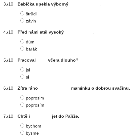
Babička upekla výborný ____________ .
štrůdl
závin
Před námi stál vysoký ___________ .
dům
barák
Pracoval ____ včera dlouho?
jsi
si
Zítra ráno _____________maminku o dobrou svačinu.
poprosim
poprosím
Chtěli ________ jet do Paříže.
bychom
bysme