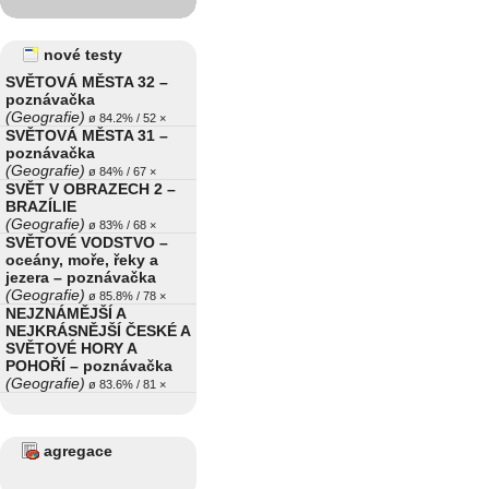
nové testy
SVĚTOVÁ MĚSTA 32 –
poznávačka
(Geografie)
ø 84.2% / 52 ×
SVĚTOVÁ MĚSTA 31 –
poznávačka
(Geografie)
ø 84% / 67 ×
SVĚT V OBRAZECH 2 –
BRAZÍLIE
(Geografie)
ø 83% / 68 ×
SVĚTOVÉ VODSTVO –
oceány, moře, řeky a
jezera – poznávačka
(Geografie)
ø 85.8% / 78 ×
NEJZNÁMĚJŠÍ A
NEJKRÁSNĚJŠÍ ČESKÉ A
SVĚTOVÉ HORY A
POHOŘÍ – poznávačka
(Geografie)
ø 83.6% / 81 ×
agregace