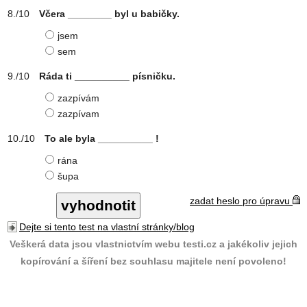
Včera ________ byl u babičky.
jsem
sem
Ráda ti __________ písničku.
zazpívám
zazpívam
To ale byla __________ !
rána
šupa
zadat heslo pro úpravu
Dejte si tento test na vlastní stránky/blog
Veškerá data jsou vlastnictvím webu testi.cz a jakékoliv jejich
kopírování a šíření bez souhlasu majitele není povoleno!