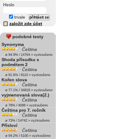
Heslo
trvale
založit zde účet
podobné testy
Synonyma
Čeština
ø 94.9% / 14764 × vyzkoušeno
Shoda přísudku s
podmětem 2
Čeština
ø 91.6% / 8110 × vyzkoušeno
Kořen slova
Čeština
ø 77.1% / 34818 × vyzkoušeno
vyjmenovaná slova(2.)
Čeština
ø 78% / 4098 × vyzkoušeno
Čeština pro 7. ročník
Čeština
ø 73% / 14742 × vyzkoušeno
Přísloví
Čeština
ø 94.2% / 5100 × vyzkoušeno