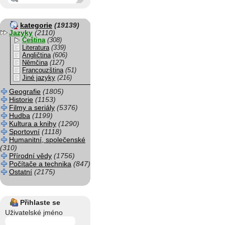
kategorie
(19139)
Jazyky
(2110)
Čeština
(308)
Literatura
(339)
Angličtina
(606)
Němčina
(127)
Francouzština
(51)
Jiné jazyky
(216)
Geografie
(1805)
Historie
(1153)
Filmy a seriály
(5376)
Hudba
(1199)
Kultura a knihy
(1290)
Sportovní
(1118)
Humanitní, společenské
(310)
Přírodní vědy
(1756)
Počítače a technika
(847)
Ostatní
(2175)
Přihlaste se
Uživatelské jméno