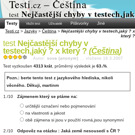
Test
i
– Čeština
.cz
Nejčastější chyby v testech,jak
test
Testy
Piškvorky
Jiné
Vložit test
Uživatelé
Testi.cz
>
Jazyky
>
Čeština
>
Nejčastější chyby v testech,jaký ? x
který ?
test
Nejčastější chyby v
testech,jaký ? x který ?
(
Čeština
)
Autor:
sova (
anonym
)
...
vloženo 19.3.2007
Test vyzkoušen
4313 krát
, průměrný výsledek je
63
%
.
.1
Pozn.: berte tento test z jazykového hlediska, nikoli
věcného. Děkuji, martinm
Zájmenem který se ptáme na:
určitější označení nebo pojmenování
na vlastnosti a jakost
obě zájmena si jsou v použítí rovná,jsou synonymní
Odpověz na otázku : Jaká země nesousedí s ČR ?