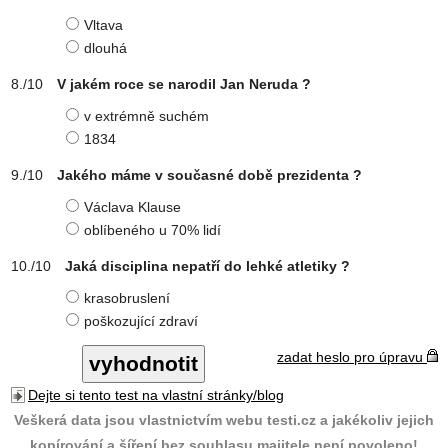
Vltava
dlouhá
V jakém roce se narodil Jan Neruda ?
v extrémně suchém
1834
Jakého máme v současné době prezidenta ?
Václava Klause
oblíbeného u 70% lidí
Jaká disciplina nepatří do lehké atletiky ?
krasobruslení
poškozující zdraví
zadat heslo pro úpravu
Dejte si tento test na vlastní stránky/blog
Veškerá data jsou vlastnictvím webu testi.cz a jakékoliv jejich
kopírování a šíření bez souhlasu majitele není povoleno!