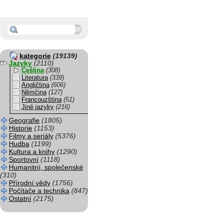
kategorie
(19139)
Jazyky
(2110)
Čeština
(308)
Literatura
(339)
Angličtina
(606)
Němčina
(127)
Francouzština
(51)
Jiné jazyky
(216)
Geografie
(1805)
Historie
(1153)
Filmy a seriály
(5376)
Hudba
(1199)
Kultura a knihy
(1290)
Sportovní
(1118)
Humanitní, společenské
(310)
Přírodní vědy
(1756)
Počítače a technika
(847)
Ostatní
(2175)