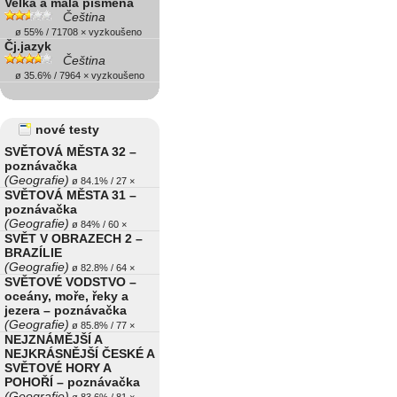
Velká a malá písmena
Čeština
ø 55% / 71708 × vyzkoušeno
Čj.jazyk
Čeština
ø 35.6% / 7964 × vyzkoušeno
nové testy
SVĚTOVÁ MĚSTA 32 –
poznávačka
(Geografie)
ø 84.1% / 27 ×
SVĚTOVÁ MĚSTA 31 –
poznávačka
(Geografie)
ø 84% / 60 ×
SVĚT V OBRAZECH 2 –
BRAZÍLIE
(Geografie)
ø 82.8% / 64 ×
SVĚTOVÉ VODSTVO –
oceány, moře, řeky a
jezera – poznávačka
(Geografie)
ø 85.8% / 77 ×
NEJZNÁMĚJŠÍ A
NEJKRÁSNĚJŠÍ ČESKÉ A
SVĚTOVÉ HORY A
POHOŘÍ – poznávačka
(Geografie)