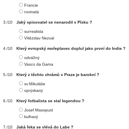
Francie
rovinatá
Jaký spisovatel se nenarodil v Písku ?
surrealista
Vítězslav Nezval
Který evropský mořeplavec doplul jako první do Indie ?
odvážný
Vasco da Gama
Který z těchto chrámů v Praze je barokní ?
sv.Mikuláše
oprýskaný
Který fotbalista se stal legendou ?
Josef Masopust
kulhavý
Jaká řeka se vlévá do Labe ?