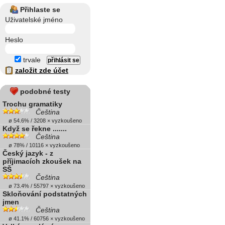
Přihlaste se
Uživatelské jméno
Heslo
trvale
založit zde účet
podobné testy
Trochu gramatiky
Čeština
ø 54.6% / 3208 × vyzkoušeno
Když se řekne .......
Čeština
ø 78% / 10116 × vyzkoušeno
Český jazyk - z
příjimacích zkoušek na
SŠ
Čeština
ø 73.4% / 55797 × vyzkoušeno
Skloňování podstatných
jmen
Čeština
ø 41.1% / 60756 × vyzkoušeno