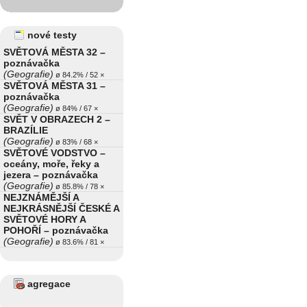
nové testy
SVĚTOVÁ MĚSTA 32 –
poznávačka
(Geografie)
ø 84.2% / 52 ×
SVĚTOVÁ MĚSTA 31 –
poznávačka
(Geografie)
ø 84% / 67 ×
SVĚT V OBRAZECH 2 –
BRAZÍLIE
(Geografie)
ø 83% / 68 ×
SVĚTOVÉ VODSTVO –
oceány, moře, řeky a
jezera – poznávačka
(Geografie)
ø 85.8% / 78 ×
NEJZNÁMĚJŠÍ A
NEJKRÁSNĚJŠÍ ČESKÉ A
SVĚTOVÉ HORY A
POHOŘÍ – poznávačka
(Geografie)
ø 83.6% / 81 ×
agregace