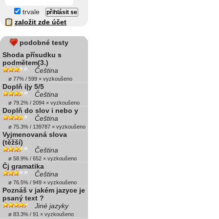
trvale
založit zde účet
podobné testy
Shoda přísudku s
podmětem(3.)
Čeština
ø 77% / 599 × vyzkoušeno
Doplň i|y 5/5
Čeština
ø 79.2% / 2094 × vyzkoušeno
Doplň do slov i nebo y
Čeština
ø 75.3% / 139787 × vyzkoušeno
Vyjmenovaná slova
(těžší)
Čeština
ø 58.9% / 652 × vyzkoušeno
Čj gramatika
Čeština
ø 76.5% / 949 × vyzkoušeno
Poznáš v jakém jazyce je
psaný text ?
Jiné jazyky
ø 83.3% / 91 × vyzkoušeno