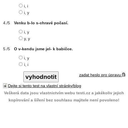
i, i
i, y
Venku b-lo s-chravé počasí.
i, y
y, y
O v-kendu jsme jel- k babičce.
i, y
í, i
zadat heslo pro úpravu
Dejte si tento test na vlastní stránky/blog
Veškerá data jsou vlastnictvím webu testi.cz a jakékoliv jejich
kopírování a šíření bez souhlasu majitele není povoleno!