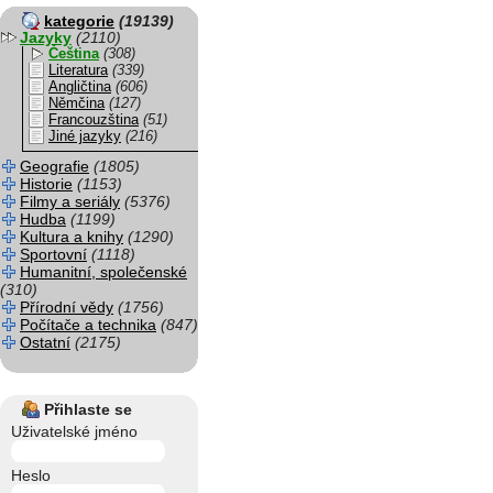
kategorie
(19139)
Jazyky
(2110)
Čeština
(308)
Literatura
(339)
Angličtina
(606)
Němčina
(127)
Francouzština
(51)
Jiné jazyky
(216)
Geografie
(1805)
Historie
(1153)
Filmy a seriály
(5376)
Hudba
(1199)
Kultura a knihy
(1290)
Sportovní
(1118)
Humanitní, společenské
(310)
Přírodní vědy
(1756)
Počítače a technika
(847)
Ostatní
(2175)
Přihlaste se
Uživatelské jméno
Heslo