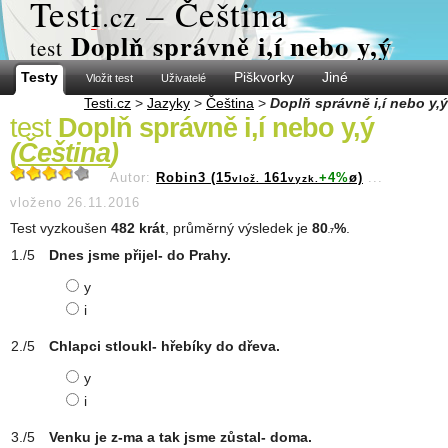
Test
i
– Čeština
.cz
Doplň správně i,í nebo y,ý
test
Testy
Piškvorky
Jiné
Vložit test
Uživatelé
Testi.cz
>
Jazyky
>
Čeština
>
Doplň správně i,í nebo y,ý
test
Doplň správně i,í nebo y,ý
(
Čeština
)
Autor:
Robin3 (15
161
+4%
ø)
...
vlož.
vyzk.
vloženo 26.11.2016
Test vyzkoušen
482 krát
, průměrný výsledek je
80
%
.
.7
Dnes jsme přijel- do Prahy.
y
i
Chlapci stloukl- hřebíky do dřeva.
y
i
Venku je z-ma a tak jsme zůstal- doma.