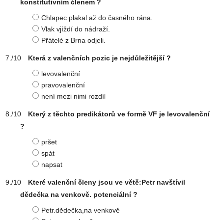
konstitutivním členem ?
Chlapec plakal až do časného rána.
Vlak vjíždí do nádraží.
Přátelé z Brna odjeli.
Která z valenčních pozic je nejdůležitější ?
levovalenční
pravovalenční
není mezi nimi rozdíl
Který z těchto predikátorů ve formě VF je levovalenční
?
pršet
spát
napsat
Které valenční členy jsou ve větě:Petr navštívil
dědečka na venkově. potenciální ?
Petr.dědečka,na venkově