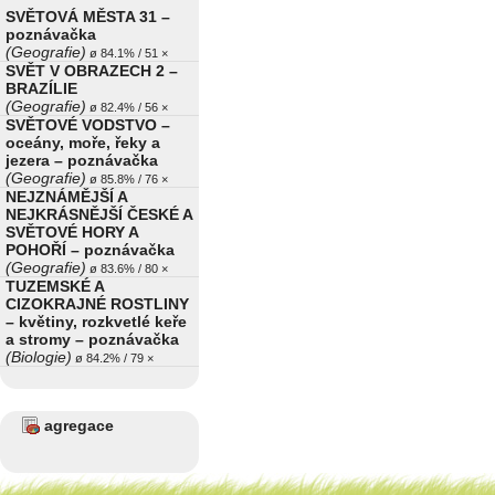
SVĚTOVÁ MĚSTA 31 –
poznávačka
(Geografie)
ø 84.1% / 51 ×
SVĚT V OBRAZECH 2 –
BRAZÍLIE
(Geografie)
ø 82.4% / 56 ×
SVĚTOVÉ VODSTVO –
oceány, moře, řeky a
jezera – poznávačka
(Geografie)
ø 85.8% / 76 ×
NEJZNÁMĚJŠÍ A
NEJKRÁSNĚJŠÍ ČESKÉ A
SVĚTOVÉ HORY A
POHOŘÍ – poznávačka
(Geografie)
ø 83.6% / 80 ×
TUZEMSKÉ A
CIZOKRAJNÉ ROSTLINY
– květiny, rozkvetlé keře
a stromy – poznávačka
(Biologie)
ø 84.2% / 79 ×
agregace