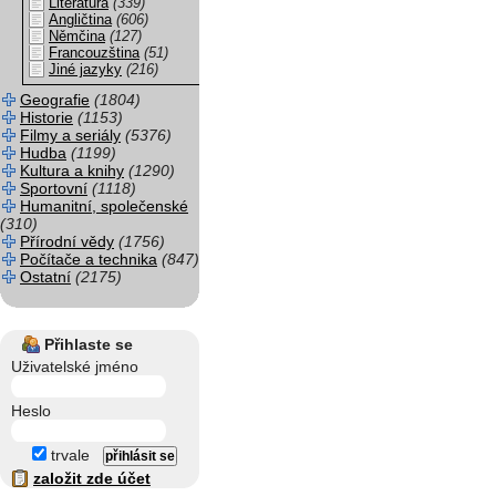
Literatura
(339)
Angličtina
(606)
Němčina
(127)
Francouzština
(51)
Jiné jazyky
(216)
Geografie
(1804)
Historie
(1153)
Filmy a seriály
(5376)
Hudba
(1199)
Kultura a knihy
(1290)
Sportovní
(1118)
Humanitní, společenské
(310)
Přírodní vědy
(1756)
Počítače a technika
(847)
Ostatní
(2175)
Přihlaste se
Uživatelské jméno
Heslo
trvale
založit zde účet