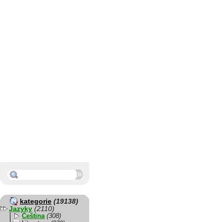
kategorie
(19138)
Jazyky
(2110)
Čeština
(308)