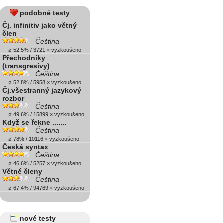
podobné testy
Čj. infinitiv jako větný
člen
Čeština
ø 52.5% / 3721 × vyzkoušeno
Přechodníky
(transgresívy)
Čeština
ø 52.8% / 5958 × vyzkoušeno
Čj.všestranný jazykový
rozbor
Čeština
ø 49.6% / 15899 × vyzkoušeno
Když se řekne .......
Čeština
ø 78% / 10116 × vyzkoušeno
Česká syntax
Čeština
ø 46.6% / 5257 × vyzkoušeno
Větné členy
Čeština
ø 67.4% / 94769 × vyzkoušeno
nové testy