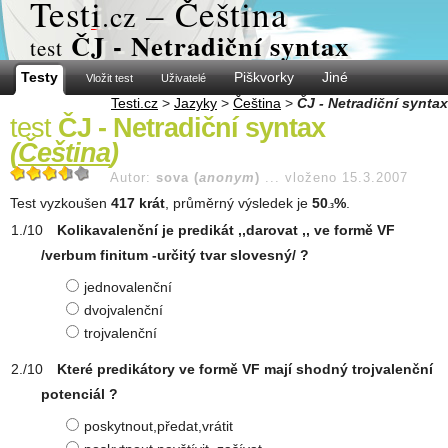
Test
i
– Čeština
.cz
ČJ - Netradiční syntax
test
Testy
Piškvorky
Jiné
Vložit test
Uživatelé
Testi.cz
>
Jazyky
>
Čeština
>
ČJ - Netradiční syntax
test
ČJ - Netradiční syntax
(
Čeština
)
Autor:
sova (
anonym
)
...
vloženo 15.3.2007
Test vyzkoušen
417 krát
, průměrný výsledek je
50
%
.
.3
Kolikavalenční je predikát ,,darovat ,, ve formě VF
/verbum finitum -určitý tvar slovesný/ ?
jednovalenční
dvojvalenční
trojvalenční
Které predikátory ve formě VF mají shodný trojvalenční
potenciál ?
poskytnout,předat,vrátit