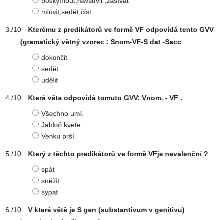
poskytnout,navštívit ,zašívat
mluvit,sedět,číst
Kterému z predikátorů ve formě VF odpovídá tento GVV
(gramatický větný vzorec : Snom-VF-S dat -Sacc
dokončit
sedět
udělit
Která věta odpovídá tomuto GVV: Vnom. - VF .
Všechno umí.
Jabloň kvete.
Venku prší.
Který z těchto predikátorů ve formě VFje nevalenční ?
spát
sněžit
sypat
V které větě je S gen (substantivum v genitivu)