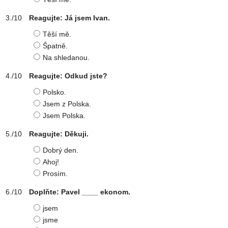
Reagujte: Já jsem Ivan.
Těší mě.
Špatně.
Na shledanou.
Reagujte: Odkud jste?
Polsko.
Jsem z Polska.
Jsem Polska.
Reagujte: Děkuji.
Dobrý den.
Ahoj!
Prosím.
Doplňte: Pavel ____ ekonom.
jsem
jsme