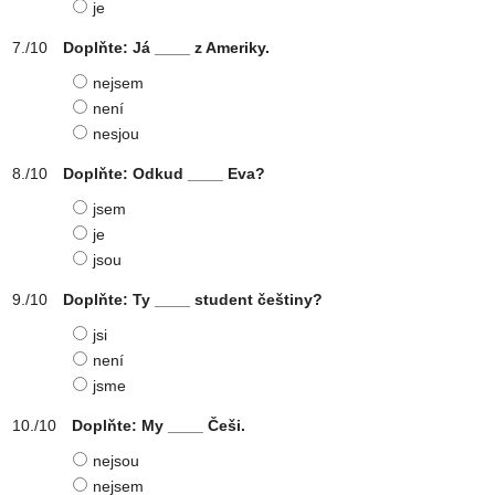
je
Doplňte: Já ____ z Ameriky.
nejsem
není
nesjou
Doplňte: Odkud ____ Eva?
jsem
je
jsou
Doplňte: Ty ____ student češtiny?
jsi
není
jsme
Doplňte: My ____ Češi.
nejsou
nejsem