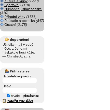
Kultura a knihy
(1290)
Sportovní
(1118)
Humanitní, společenské
(310)
Přírodní vědy
(1756)
Počítače a technika
(847)
Ostatní
(2175)
doporučení
Učitelky mají v sobě
něco, z čeho mi
naskakuje husí kůže.
—
Christie Agatha
Přihlaste se
Uživatelské jméno
Heslo
trvale
založit zde účet