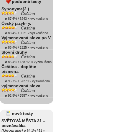
podobné testy
Synonyma(2.)
Čeština
ø 87.6% / 3243 × vyzkoušeno
Český jazyk- y. i
Čeština
ø 88.4% / 3921 × vyzkoušeno
Vyjmenovaná slova po V
Čeština
ø 86.4% / 1325 × vyzkoušeno
Slovní druhy
Čeština
ø 85.4% / 138768 × vyzkoušeno
Čeština - doplňte
písmena
Čeština
ø 95.7% / 57279 × vyzkoušeno
vyjmenovaná slova
Čeština
ø 92.8% / 7657 × vyzkoušeno
nové testy
SVĚTOVÁ MĚSTA 31 –
poznávačka
(Geografie)
ø 84.1% / 51 ×