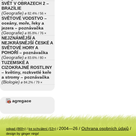
SVĚT V OBRAZECH 2 –
BRAZÍLIE
(Geografie)
ø 82.4% / 56 ×
SVĚTOVÉ VODSTVO –
oceány, moře, řeky a
jezera – poznávačka
(Geografie)
ø 85.8% / 76 ×
NEJZNÁMĚJŠÍ A
NEJKRÁSNĚJŠÍ ČESKÉ A
SVĚTOVÉ HORY A
POHOŘÍ – poznávačka
(Geografie)
ø 83.6% / 80 ×
TUZEMSKÉ A
CIZOKRAJNÉ ROSTLINY
– květiny, rozkvetlé keře
a stromy – poznávačka
(Biologie)
ø 84.2% / 79 ×
agregace
2004—26 /
Ochrana osobních údajů
/
odpad
(869+)
/
ke schválení
(53+)
/
design by ginger ninja!