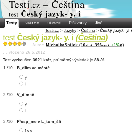
Test
i
– Čeština
.cz
Český jazyk- y. i
test
Testy
Piškvorky
Jiné
Vložit test
Uživatelé
Testi.cz
>
Jazyky
>
Čeština
>
Český jazyk- y. i
test
Český jazyk- y. i
(
Čeština
)
Autor:
MichalkaSnílek (10
396
+1%
ø)
vlož.
vyzk.
...
vloženo 26.5.2012
Test vyzkoušen
3921 krát
, průměrný výsledek je
88
%
.
.4
B_dlím ve městě
y
i
V_dím tě
y
i
Přesp_me v L_tom_šli
í,y,y