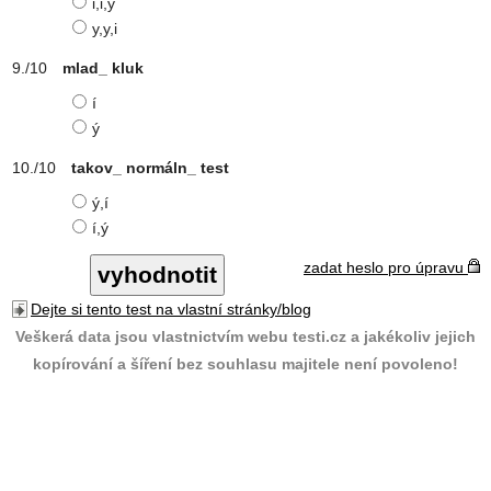
i,i,y
y,y,i
mlad_ kluk
í
ý
takov_ normáln_ test
ý,í
í,ý
zadat heslo pro úpravu
Dejte si tento test na vlastní stránky/blog
Veškerá data jsou vlastnictvím webu testi.cz a jakékoliv jejich
kopírování a šíření bez souhlasu majitele není povoleno!