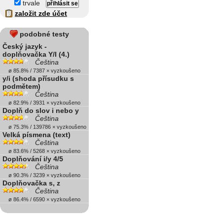
trvale
založit zde účet
podobné testy
Český jazyk -
doplňovačka Y/I (4.)
Čeština
ø 85.8% / 7387 × vyzkoušeno
y/i (shoda přísudku s
podmětem)
Čeština
ø 82.9% / 3931 × vyzkoušeno
Doplň do slov i nebo y
Čeština
ø 75.3% / 139786 × vyzkoušeno
Velká písmena (text)
Čeština
ø 83.6% / 5268 × vyzkoušeno
Doplňování i/y 4/5
Čeština
ø 90.3% / 3239 × vyzkoušeno
Doplňovačka s, z
Čeština
ø 86.4% / 6590 × vyzkoušeno