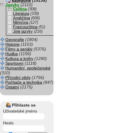
kategorie
(19138)
Jazyky
(2110)
Čeština
(308)
Literatura
(339)
Angličtina
(606)
Němčina
(127)
Francouzština
(51)
Jiné jazyky
(216)
Geografie
(1804)
Historie
(1153)
Filmy a seriály
(5376)
Hudba
(1199)
Kultura a knihy
(1290)
Sportovní
(1118)
Humanitní, společenské
(310)
Přírodní vědy
(1756)
Počítače a technika
(847)
Ostatní
(2175)
Přihlaste se
Uživatelské jméno
Heslo