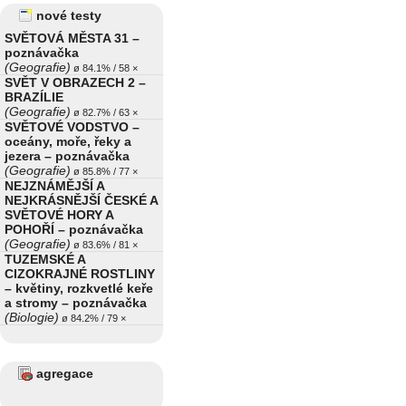
nové testy
SVĚTOVÁ MĚSTA 31 –
poznávačka
(Geografie)
ø 84.1% / 58 ×
SVĚT V OBRAZECH 2 –
BRAZÍLIE
(Geografie)
ø 82.7% / 63 ×
SVĚTOVÉ VODSTVO –
oceány, moře, řeky a
jezera – poznávačka
(Geografie)
ø 85.8% / 77 ×
NEJZNÁMĚJŠÍ A
NEJKRÁSNĚJŠÍ ČESKÉ A
SVĚTOVÉ HORY A
POHOŘÍ – poznávačka
(Geografie)
ø 83.6% / 81 ×
TUZEMSKÉ A
CIZOKRAJNÉ ROSTLINY
– květiny, rozkvetlé keře
a stromy – poznávačka
(Biologie)
ø 84.2% / 79 ×
agregace