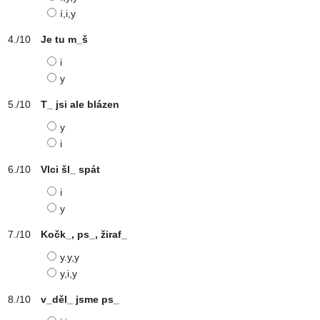
í,i,y
Je tu m_š
i
y
T_ jsi ale blázen
y
i
Vlci šl_ spát
i
y
Kočk_, ps_, žiraf_
y.y,y
y,i,y
v_děl_ jsme ps_