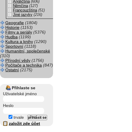
Angličtina
(606)
Němčina
(127)
Francouzština
(51)
Jiné jazyky
(216)
Geografie
(1804)
Historie
(1153)
Filmy a seriály
(5376)
Hudba
(1199)
Kultura a knihy
(1290)
Sportovní
(1118)
Humanitní, společenské
(310)
Přírodní vědy
(1756)
Počítače a technika
(847)
Ostatní
(2175)
Přihlaste se
Uživatelské jméno
Heslo
trvale
založit zde účet