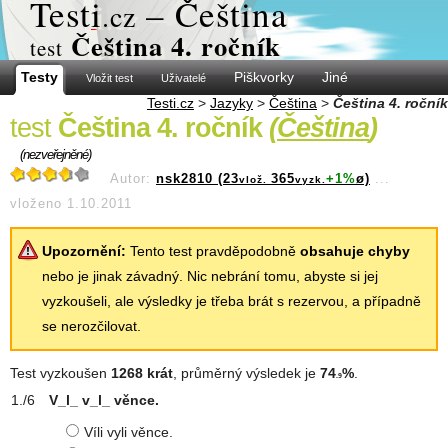
Test
i
– Čeština
.cz
Čeština 4. ročník
test
Testy
Piškvorky
Jiné
Vložit test
Uživatelé
Testi.cz
>
Jazyky
>
Čeština
>
Čeština 4. ročník
test
Čeština 4. ročník
(
Čeština
)
(nezveřejněné)
Autor:
nsk2810 (23
365
+1%
ø)
...
vlož.
vyzk.
vloženo 1.10.2011
Upozornění:
Tento test pravděpodobně
obsahuje chyby
nebo je jinak závadný. Nic nebrání tomu, abyste si jej
vyzkoušeli, ale výsledky je třeba brát s rezervou, a případně
se nerozčilovat.
Test vyzkoušen
1268 krát
, průměrný výsledek je
74
%
.
.9
V_l_ v_l_ věnce.
Víli vyli věnce.