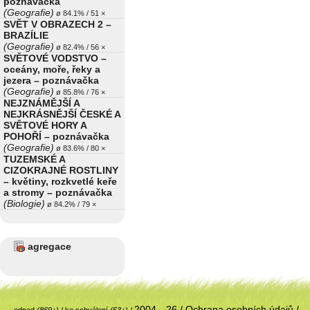
poznávačka
(Geografie)
ø 84.1% / 51 ×
SVĚT V OBRAZECH 2 –
BRAZÍLIE
(Geografie)
ø 82.4% / 56 ×
SVĚTOVÉ VODSTVO –
oceány, moře, řeky a
jezera – poznávačka
(Geografie)
ø 85.8% / 76 ×
NEJZNÁMĚJŠÍ A
NEJKRÁSNĚJŠÍ ČESKÉ A
SVĚTOVÉ HORY A
POHOŘÍ – poznávačka
(Geografie)
ø 83.6% / 80 ×
TUZEMSKÉ A
CIZOKRAJNÉ ROSTLINY
– květiny, rozkvetlé keře
a stromy – poznávačka
(Biologie)
ø 84.2% / 79 ×
agregace
2004—26 /
Ochrana osobních údajů
/