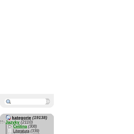
kategorie
(19138)
Jazyky
(2110)
Čeština
(308)
Literatura
(339)