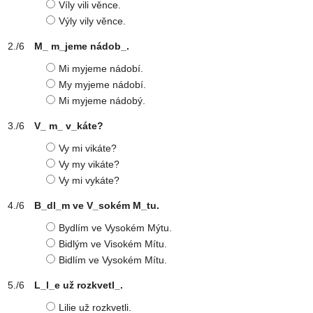
Víly vili věnce.
Výly vily věnce.
M_ m_jeme nádob_.
Mi myjeme nádobí.
My myjeme nádobí.
Mi myjeme nádobý.
V_ m_ v_káte?
Vy mi vikáte?
Vy my vikáte?
Vy mi vykáte?
B_dl_m ve V_sokém M_tu.
Bydlím ve Vysokém Mýtu.
Bidlým ve Visokém Mítu.
Bidlím ve Vysokém Mítu.
L_l_e už rozkvetl_.
Lilie už rozkvetli.