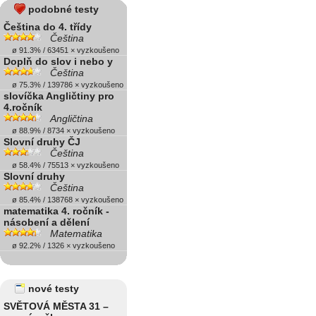
podobné testy
Čeština do 4. třídy
Čeština
ø 91.3% / 63451 × vyzkoušeno
Doplň do slov i nebo y
Čeština
ø 75.3% / 139786 × vyzkoušeno
slovíčka Angličtiny pro
4.ročník
Angličtina
ø 88.9% / 8734 × vyzkoušeno
Slovní druhy ČJ
Čeština
ø 58.4% / 75513 × vyzkoušeno
Slovní druhy
Čeština
ø 85.4% / 138768 × vyzkoušeno
matematika 4. ročník -
násobení a dělení
Matematika
ø 92.2% / 1326 × vyzkoušeno
nové testy
SVĚTOVÁ MĚSTA 31 –