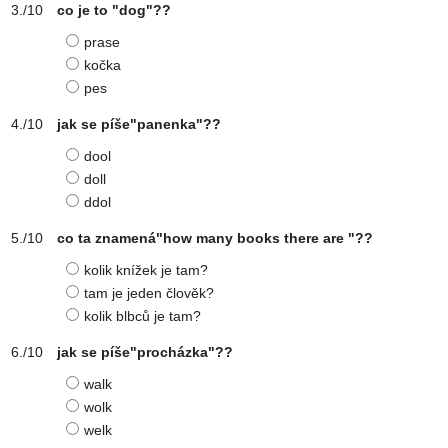
co je to "dog"??
prase
kočka
pes
jak se píše"panenka"??
dool
doll
ddol
co ta znamená"how many books there are "??
kolik knížek je tam?
tam je jeden člověk?
kolik blbců je tam?
jak se píše"procházka"??
walk
wolk
welk