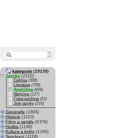
kategorie
(19139)
Jazyky
(2110)
Čeština
(308)
Literatura
(339)
Angličtina
(606)
Němčina
(127)
Francouzština
(51)
Jiné jazyky
(216)
Geografie
(1805)
Historie
(1153)
Filmy a seriály
(5376)
Hudba
(1199)
Kultura a knihy
(1290)
Sportovní
(1118)