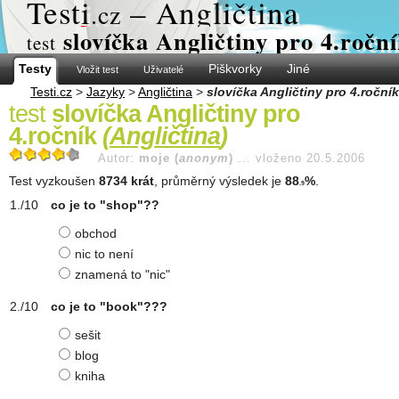
Test
i
– Angličtina
.cz
slovíčka Angličtiny pro 4.ročn
test
Testy
Piškvorky
Jiné
Vložit test
Uživatelé
Testi.cz
>
Jazyky
>
Angličtina
>
slovíčka Angličtiny pro 4.ročník
test
slovíčka Angličtiny pro
4.ročník
(
Angličtina
)
Autor:
moje (
anonym
)
...
vloženo 20.5.2006
Test vyzkoušen
8734 krát
, průměrný výsledek je
88
%
.
.9
co je to "shop"??
obchod
nic to není
znamená to "nic"
co je to "book"???
sešit
blog
kniha