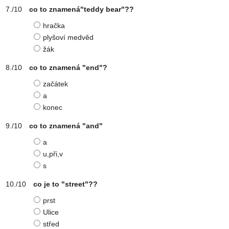
co to znamená"teddy bear"??
hračka
plyšoví medvěd
žák
co to znamená "end"?
začátek
a
konec
co to znamená "and"
a
u,při,v
s
co je to "street"??
prst
Ulice
střed