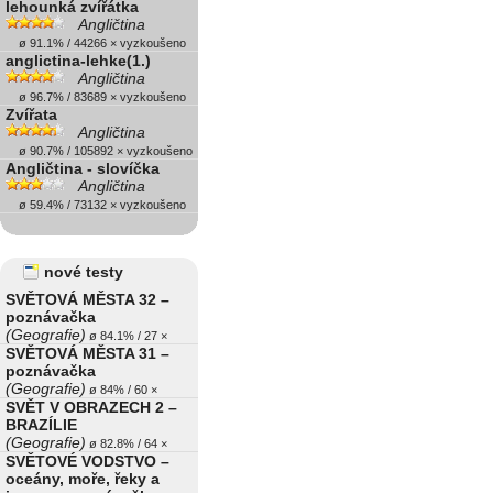
lehounká zvířátka
Angličtina
ø 91.1% / 44266 × vyzkoušeno
anglictina-lehke(1.)
Angličtina
ø 96.7% / 83689 × vyzkoušeno
Zvířata
Angličtina
ø 90.7% / 105892 × vyzkoušeno
Angličtina - slovíčka
Angličtina
ø 59.4% / 73132 × vyzkoušeno
nové testy
SVĚTOVÁ MĚSTA 32 –
poznávačka
(Geografie)
ø 84.1% / 27 ×
SVĚTOVÁ MĚSTA 31 –
poznávačka
(Geografie)
ø 84% / 60 ×
SVĚT V OBRAZECH 2 –
BRAZÍLIE
(Geografie)
ø 82.8% / 64 ×
SVĚTOVÉ VODSTVO –
oceány, moře, řeky a