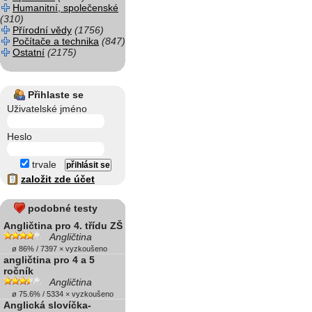
Humanitní, společenské
(310)
Přírodní vědy
(1756)
Počítače a technika
(847)
Ostatní
(2175)
Přihlaste se
Uživatelské jméno
Heslo
trvale
založit zde účet
podobné testy
Angličtina pro 4. třídu ZŠ
Angličtina
ø 86% / 7397 × vyzkoušeno
angličtina pro 4 a 5
ročník
Angličtina
ø 75.6% / 5334 × vyzkoušeno
Anglická slovíčka-