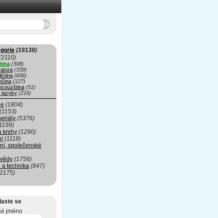
gorie
(19138)
(2110)
tina
(308)
ratura
(339)
ičtina
(606)
čina
(127)
ncouzština
(51)
 jazyky
(216)
ie
(1804)
(1153)
seriály
(5376)
1199)
a knihy
(1290)
ní
(1118)
ní, společenské
 vědy
(1756)
 a technika
(847)
(2175)
laste se
ké jméno