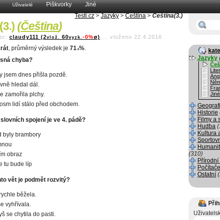
Piškvorky
Jiné
Uživatelé
Testi.cz
>
Jazyky
>
Čeština
>
Čeština(3.)
(3.)
(
Čeština
)
or:
claudy111 (2
60
-0%
ø)
...
vloženo 22.4.2016
vlož.
vyzk.
rát
, průměrný výsledek je
71
%
.
kate
.6
Jazyky
isná chyba?
Češ
Lite
y jsem dnes přišla pozdě.
Angl
Něm
ně hledal dál.
Fra
e zamořila plchy.
Jiné
osm lidí stálo před obchodem.
Geograf
Historie
Filmy a 
 slovních spojení je ve 4. pádě?
Hudba
(
Kultura 
 byly brambory
Sportov
mnou
Humanit
(310)
ím obraz
Přírodní
e tu bude líp
Počítače
Ostatní
hto vět je podmět rozvitý?
rychle běžela.
Přih
e vyhřívala.
Uživatels
š se chytila do pasti.