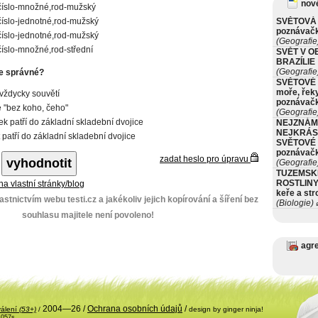
nové
číslo-množné,rod-mužský
číslo-jednotné,rod-mužský
SVĚTOVÁ 
poznávač
číslo-jednotné,rod-mužský
(Geografie
číslo-množné,rod-střední
SVĚT V O
BRAZÍLIE
(Geografie
je správné?
SVĚTOVÉ 
moře, řeky
 vždycky souvětí
poznávač
e "bez koho, čeho"
(Geografie
tek patří do základní skladební dvojice
NEJZNÁM
NEJKRÁS
patří do základní skladební dvojice
SVĚTOVÉ 
poznávač
zadat heslo pro úpravu
(Geografie
TUZEMSK
ROSTLINY 
 na vlastní stránky/blog
keře a st
stnictvím webu testi.cz a jakékoliv jejich kopírování a šíření bez
(Biologie)
ø
souhlasu majitele není povoleno!
agr
2004—26 /
Ochrana osobních údajů
/
válení
(53+)
/
design by ginger ninja!
.057s