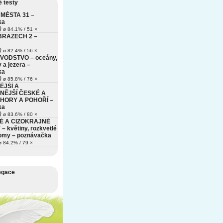
 testy
MĚSTA 31 –
ka
)
ø 84.1% / 51 ×
BRAZECH 2 –
)
ø 82.4% / 56 ×
VODSTVO – oceány,
 a jezera –
ka
)
ø 85.8% / 76 ×
ĚJŠÍ A
NĚJŠÍ ČESKÉ A
HORY A POHOŘÍ –
ka
)
ø 83.6% / 80 ×
É A CIZOKRAJNÉ
– květiny, rozkvetlé
romy – poznávačka
 84.2% / 79 ×
egace