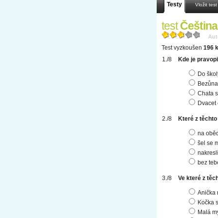
Testy
Vložit test
test
Čeština
Aut
Test vyzkoušen
196 k
Kde je pravop
Do škol
Bezůnav
Chata s
Dvacet 
Které z těchto
na oběd
šel se 
nakresl
bez teb
Ve které z těc
Anička 
Kočka s
Malá my