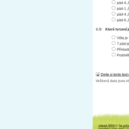
pád-4.,
pád-1.,
pád-4.,
pád-6.,
Které tvrzení 
Věta je
7.pád j
Přívlas
Podmět 
Dejte si tento test
Veškerá data jsou vla
odpad
(869+)
/
ke sch
kompletní výpis testů
/ 0