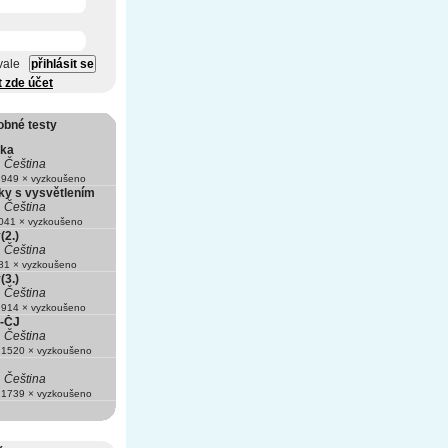
vale
t zde účet
obné testy
ika
Čeština
949 × vyzkoušeno
ky s vysvětlením
Čeština
41 × vyzkoušeno
(2.)
Čeština
1 × vyzkoušeno
(3.)
Čeština
914 × vyzkoušeno
-ČJ
Čeština
1520 × vyzkoušeno
Čeština
1739 × vyzkoušeno