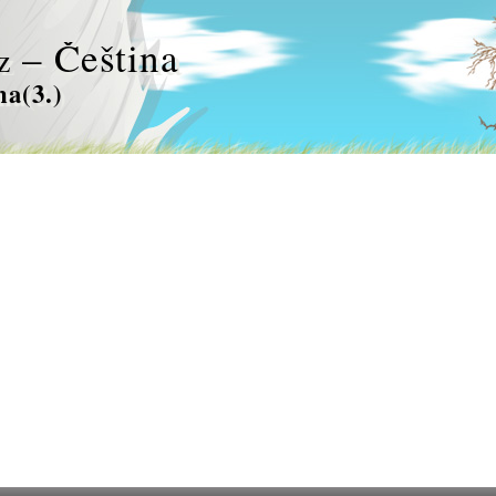
– Čeština
z
na(3.)