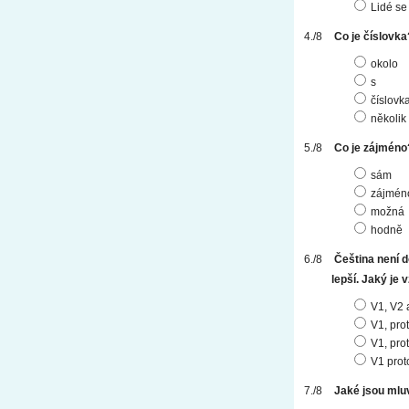
Lidé se
Co je číslovka
okolo
s
číslovk
několik
Co je zájméno
sám
zájmén
možná
hodně
Čeština není d
lepší. Jaký je 
V1, V2 
V1, pro
V1, pro
V1 prot
Jaké jsou mluv