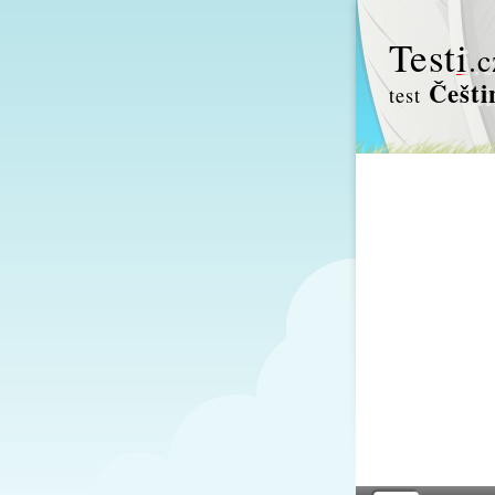
Test
i
.c
Češti
test