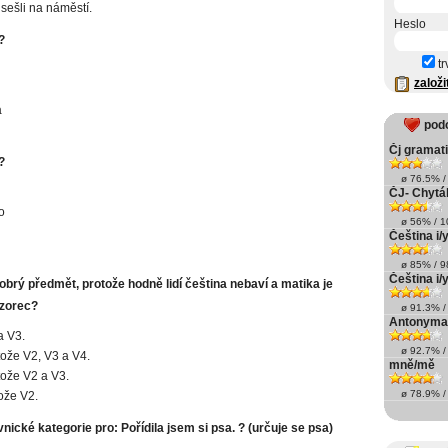
 sešli na náměstí.
Heslo
?
tr
založi
a
pod
Čj gramat
?
ø 76.5% / 
ČJ- Chytá
o
ø 56% / 10
Čeština i/y
ø 85% / 98
Čeština i/y
obrý předmět, protože hodně lidí čeština nebaví a matika je
vzorec?
ø 91.3% / 
Antonyma
a V3.
ø 92.7% / 
tože V2, V3 a V4.
mně/mě
tože V2 a V3.
ø 78.9% / 
ože V2.
nické kategorie pro: Pořídila jsem si psa. ? (určuje se psa)