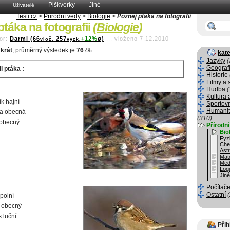
Piškvorky
Jiné
Uživatelé
Testi.cz
>
Přírodní vědy
>
Biologie
>
Poznej ptáka na fotografii
ptáka na fotografii
(
Biologie
)
or:
Darmi (66
257
+12%
ø)
...
vloženo 7.12.2010
vlož.
vyzk.
krát
, průměrný výsledek je
76
%
.
kate
.6
Jazyky
(
Geograf
i ptáka :
Historie
Filmy a 
Hudba
(
Kultura 
k hajní
Sportov
Humanit
a obecná
(310)
 obecný
Přírodn
Bio
Fyz
Che
Ast
Mat
Med
Log
Jin
Počítače
Ostatní
polní
 obecný
 luční
Přih