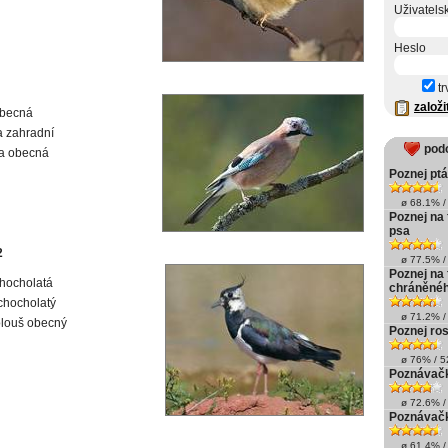
Uživatels
Heslo
tr
založi
obecná
a zahradní
pod
a obecná
Poznej ptá
ø 68.1% / 
Poznej na 
psa
2
ø 77.5% / 
Poznej na 
hocholatá
chráněné
chocholatý
ø 71.2% / 
louš obecný
Poznej rost
ø 76% / 52
Poznávačk
ø 72.6% / 
Poznávačk
ø 61.4% / 