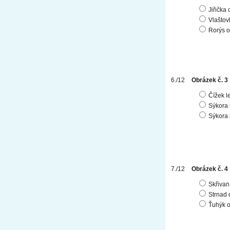
Jiřička
Vlašto
Rorýs 
Obrázek č. 3
Čížek l
Sýkora
Sýkora
Obrázek č. 4
Skřivan
Strnad
Ťuhýk 