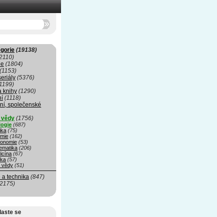
gorie
(19138)
2110)
ie
(1804)
(1153)
seriály
(5376)
1199)
a knihy
(1290)
ní
(1118)
ní, společenské
í vědy
(1756)
logie
(687)
ika
(75)
mie
(162)
ronomie
(53)
ematika
(206)
icína
(67)
ika
(57)
é vědy
(51)
 a technika
(847)
(2175)
laste se