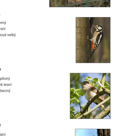
1
erný
esní
oud velký
0
zpěvný
k lesní
obecný
2
ajní