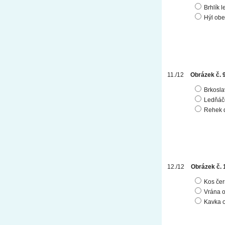
Brhlík l
Hýl ob
Obrázek č. 
Brkosla
Ledňáče
Rehek 
Obrázek č. 
Kos čer
Vrána 
Kavka 