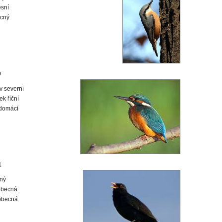
esní
ecný
9
v severní
k říční
domácí
1
ný
obecná
obecná