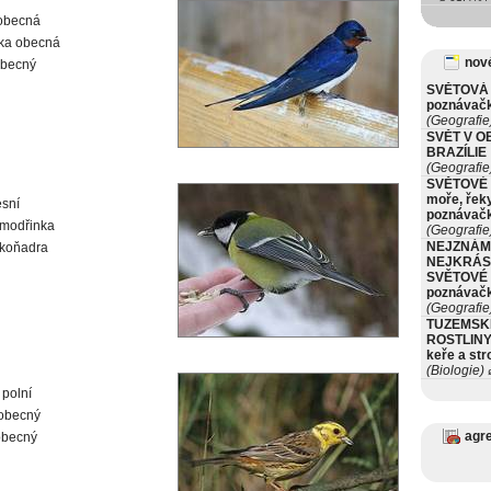
 obecná
vka obecná
nové
obecný
SVĚTOVÁ 
poznávač
(Geografie
SVĚT V O
BRAZÍLIE
(Geografie
SVĚTOVÉ 
moře, řeky
esní
poznávač
 modřinka
(Geografie
NEJZNÁM
 koňadra
NEJKRÁS
SVĚTOVÉ 
poznávač
(Geografie
TUZEMSK
ROSTLINY 
keře a st
(Biologie)
ø
 polní
 obecný
agr
obecný