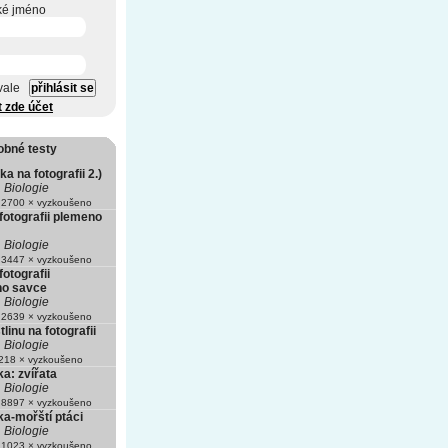
ké jméno
vale
t zde účet
obné testy
ka na fotografii 2.)
Biologie
2700 × vyzkoušeno
fotografii plemeno
Biologie
3447 × vyzkoušeno
fotografii
ho savce
Biologie
2639 × vyzkoušeno
linu na fotografii
Biologie
18 × vyzkoušeno
a: zvířata
Biologie
8897 × vyzkoušeno
a-mořští ptáci
Biologie
1023 × vyzkoušeno