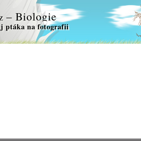
– Biologie
z
j ptáka na fotografii