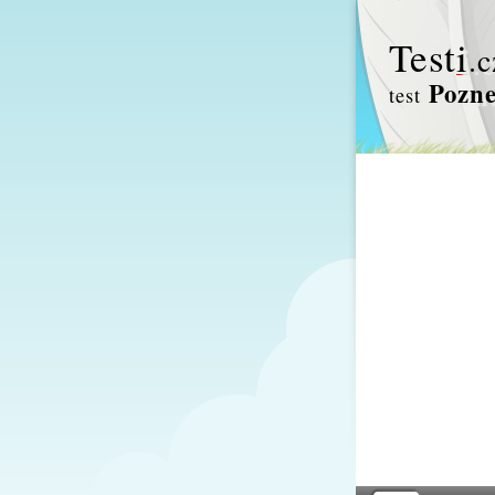
Test
i
.c
Pozne
test