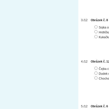
Obrázek č. 8
Sojka 
Hrdličk
Kukačk
Obrázek č. 1
Čejka c
Dudek 
Chocho
Obrázek č. 6