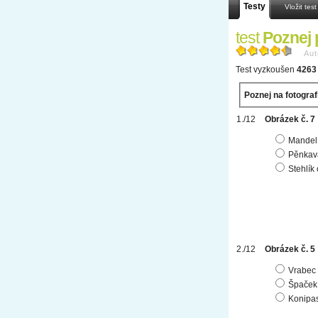
Testy
Vložit test
test
Poznej 
Aut
Test vyzkoušen
4263 
Poznej na fotografi
Obrázek č. 7
Mandelí
Pěnkav
Stehlík
Obrázek č. 5
Vrabec 
Špaček
Konipas