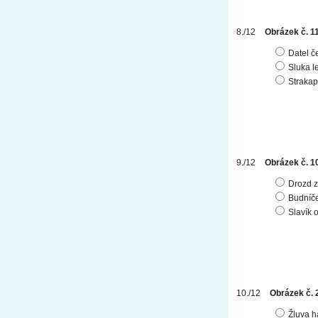
Obrázek č. 1
Datel č
Sluka l
Strakap
Obrázek č. 1
Drozd 
Budníče
Slavík 
Obrázek č. 
Žluva h