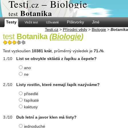
Test
i
– Biologie
.cz
Botanika
test
Testy
Piškvorky
Jiné
Vložit test
Uživatelé
Testi.cz
>
Přírodní vědy
>
Biologie
>
Botanika
test
Botanika
(
Biologie
)
Test vyzkoušen
10381 krát
, průměrný výsledek je
71
%
.
.5
List se obvykle skládá z řapíku a čepele?
ano
ne
Listy rostlin, které nemají řapík nazýváme?
přisedlé
řapíkaté
kaktusy
Dub letní a javor klen má listy?
jednoduché