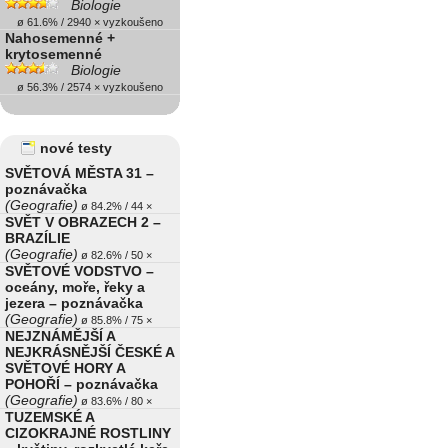
Biologie
ø 61.6% / 2940 × vyzkoušeno
Nahosemenné +
krytosemenné
Biologie
ø 56.3% / 2574 × vyzkoušeno
nové testy
SVĚTOVÁ MĚSTA 31 –
poznávačka
(Geografie)
ø 84.2% / 44 ×
SVĚT V OBRAZECH 2 –
BRAZÍLIE
(Geografie)
ø 82.6% / 50 ×
SVĚTOVÉ VODSTVO –
oceány, moře, řeky a
jezera – poznávačka
(Geografie)
ø 85.8% / 75 ×
NEJZNÁMĚJŠÍ A
NEJKRÁSNĚJŠÍ ČESKÉ A
SVĚTOVÉ HORY A
POHOŘÍ – poznávačka
(Geografie)
ø 83.6% / 80 ×
TUZEMSKÉ A
CIZOKRAJNÉ ROSTLINY