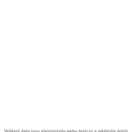
Veškerá data jsou vlastnictvím webu testi.cz a jakékoliv jejich