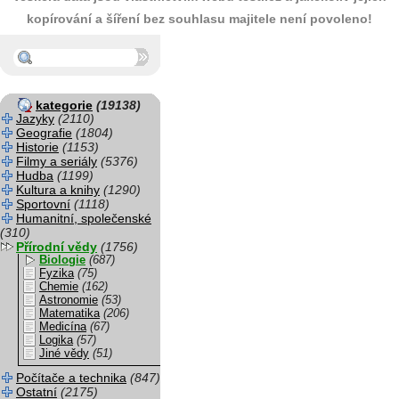
kopírování a šíření bez souhlasu majitele není povoleno!
kategorie
(19138)
Jazyky
(2110)
Geografie
(1804)
Historie
(1153)
Filmy a seriály
(5376)
Hudba
(1199)
Kultura a knihy
(1290)
Sportovní
(1118)
Humanitní, společenské
(310)
Přírodní vědy
(1756)
Biologie
(687)
Fyzika
(75)
Chemie
(162)
Astronomie
(53)
Matematika
(206)
Medicína
(67)
Logika
(57)
Jiné vědy
(51)
Počítače a technika
(847)
Ostatní
(2175)