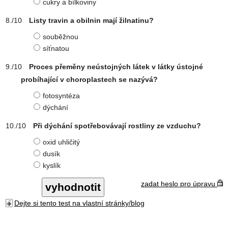
cukry a bílkoviny
Listy travin a obilnin mají žilnatinu?
souběžnou
síťnatou
Proces přeměny neústojných látek v látky ústojné
probíhající v choroplastech se nazývá?
fotosyntéza
dýchání
Při dýchání spotřebovávají rostliny ze vzduchu?
oxid uhličitý
dusík
kyslík
zadat heslo pro úpravu
Dejte si tento test na vlastní stránky/blog