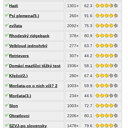
Hadi
1301×
62.3
Psí plemena(5.)
260×
91.6
zvířata
2092×
75.3
Rhodeský ridgeback
378×
80.9
Velbloud jednohrbý
277×
63.7
Retrievers
307×
44.2
Domácí mazlíčci těžký test
1936×
58.1
Křečci(2.)
280×
67.4
Morčata-co o nich víš? 2
1003×
59.9
Morčata(3.)
234×
44.5
Slon
1003×
72.7
Obratlovci
2206×
80.1
SZVJ-po slovensky
1478×
79.6