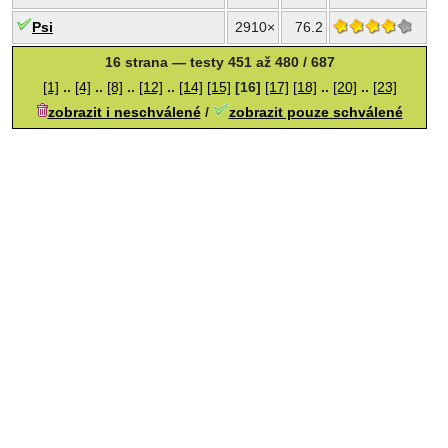
Psi
2910×
76.2
16 strana — testy 451 až 480 / 687
[1]
..
[4]
..
[8]
..
[12]
..
[14]
[15]
[16]
[17]
[18]
..
[20]
..
[23]
zobrazit i neschválené
/
zobrazit pouze schválené