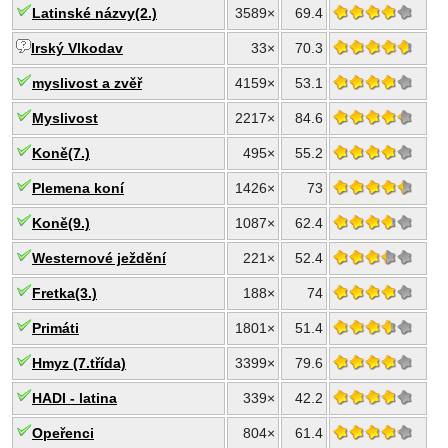
Latinské názvy(2.)
3589×
69.4
Irský Vlkodav
33×
70.3
myslivost a zvěř
4159×
53.1
Myslivost
2217×
84.6
Koně(7.)
495×
55.2
Plemena koní
1426×
73
Koně(9.)
1087×
62.4
Westernové ježdění
221×
52.4
Fretka(3.)
188×
74
Primáti
1801×
51.4
Hmyz (7.třída)
3399×
79.6
HADI - latina
339×
42.2
Opeřenci
804×
61.4