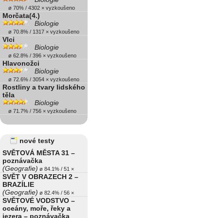
ø 70% / 4302 × vyzkoušeno
Morčata(4.)
Biologie
ø 70.8% / 1317 × vyzkoušeno
Vlci
Biologie
ø 62.8% / 396 × vyzkoušeno
Hlavonožci
Biologie
ø 72.6% / 3054 × vyzkoušeno
Rostliny a tvary lidského
těla
Biologie
ø 71.7% / 756 × vyzkoušeno
nové testy
SVĚTOVÁ MĚSTA 31 –
poznávačka
(Geografie)
ø 84.1% / 51 ×
SVĚT V OBRAZECH 2 –
BRAZÍLIE
(Geografie)
ø 82.4% / 56 ×
SVĚTOVÉ VODSTVO –
oceány, moře, řeky a
jezera – poznávačka