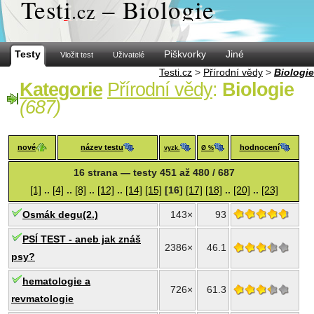
Test
i
– Biologie
.cz
Testy
Piškvorky
Jiné
Vložit test
Uživatelé
Testi.cz
>
Přírodní vědy
>
Biologie
Kategorie
Přírodní vědy
:
Biologie
(687)
nové
název testu
hodnocení
vyzk.
Ø %
16 strana — testy 451 až 480 / 687
[1]
..
[4]
..
[8]
..
[12]
..
[14]
[15]
[16]
[17]
[18]
..
[20]
..
[23]
Osmák degu(2.)
143×
93
PSÍ TEST - aneb jak znáš
2386×
46.1
psy?
hematologie a
726×
61.3
revmatologie