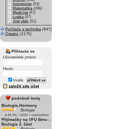
Astronomie
(53)
Matematika
(206)
Medicína
(67)
Logika
(57)
Jiné vědy
(51)
Počítače a technika
(847)
Ostatní
(2175)
Přihlaste se
Uživatelské jméno
Heslo
trvale
založit zde účet
podobné testy
Biologie-Hormony
Biologie
ø 64.1% / 14337 × vyzkoušeno
Přijímačky na VFU Brno -
Biologie 2. část
Biologie