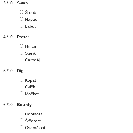
Swan
Šroub
Nápad
Labuť
Potter
Hrnčíř
Stařík
Čaroděj
Dig
Kopat
Cvičit
Mačkat
Bounty
Odolnost
Štědrost
Osamělost