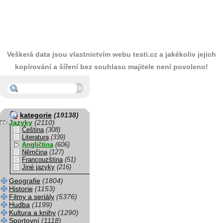
Veškerá data jsou vlastnictvím webu testi.cz a jakékoliv jejich
kopírování a šíření bez souhlasu majitele není povoleno!
kategorie
(19138)
Jazyky
(2110)
Čeština
(308)
Literatura
(339)
Angličtina
(606)
Němčina
(127)
Francouzština
(51)
Jiné jazyky
(216)
Geografie
(1804)
Historie
(1153)
Filmy a seriály
(5376)
Hudba
(1199)
Kultura a knihy
(1290)
Sportovní
(1118)