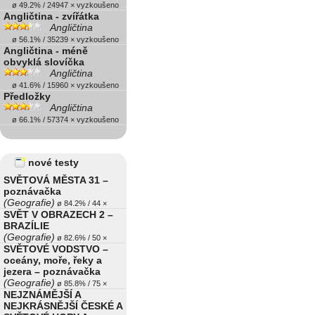
ø 49.2% / 24947 × vyzkoušeno
Angličtina - zvířátka
Angličtina
ø 56.1% / 35239 × vyzkoušeno
Angličtina - méně
obvyklá slovíčka
Angličtina
ø 41.6% / 15960 × vyzkoušeno
Předložky
Angličtina
ø 66.1% / 57374 × vyzkoušeno
nové testy
SVĚTOVÁ MĚSTA 31 –
poznávačka
(Geografie)
ø 84.2% / 44 ×
SVĚT V OBRAZECH 2 –
BRAZÍLIE
(Geografie)
ø 82.6% / 50 ×
SVĚTOVÉ VODSTVO –
oceány, moře, řeky a
jezera – poznávačka
(Geografie)
ø 85.8% / 75 ×
NEJZNÁMĚJŠÍ A
NEJKRÁSNĚJŠÍ ČESKÉ A