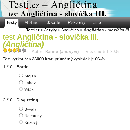
Test
i
– Angličtina
.cz
Angličtina - slovíčka III.
test
Testy
Piškvorky
Jiné
Vložit test
Uživatelé
Testi.cz
>
Jazyky
>
Angličtina
>
Angličtina - slovíčka III.
test
Angličtina - slovíčka III.
(
Angličtina
)
Autor:
Raimo (
anonym
)
...
vloženo 6.1.2006
Test vyzkoušen
36069 krát
, průměrný výsledek je
66
%
.
.9
Bottle
Stojan
Láhev
Vrták
Disgusting
Bývalý
Nechutný
Krizový