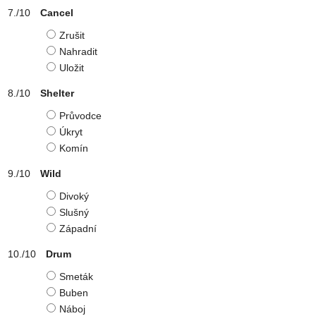
Cancel
Zrušit
Nahradit
Uložit
Shelter
Průvodce
Úkryt
Komín
Wild
Divoký
Slušný
Západní
Drum
Smeták
Buben
Náboj