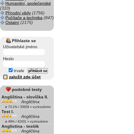
Humanitní, společenské
(310)
Přírodní vědy
(1756)
Počítače a technika
(847)
Ostatní
(2175)
Přihlaste se
Uživatelské jméno
Heslo
trvale
založit zde účet
podobné testy
Angličtina - slovíčka II.
Angličtina
ø 73.1% / 33559 × vyzkoušeno
Test I.
Angličtina
ø 49% / 42431 × vyzkoušeno
Anglictina - testiik
Angličtina